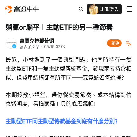
註冊/登入
迎新驚喜賞 股票/BTC等任你揀!
躺贏or躺平｜主動ETF的另一種節奏
富蘭克林鄧普頓
關注
發表了文章
 · 
05/15 07:07
最近，小林遇到了一個典型問題：他同時持有一隻
主動型ETF和一隻主動型傳統基金，發現兩者持倉相
似，但費用結構卻有所不同——究竟該如何選擇？
本期投教小課堂，帶你從交易節奏、成本結構到信
息透明度，看懂兩種工具的底層邏輯！
主動型ETF同主動型傳統基金到底有什麼分別？