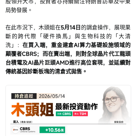
股領升大市，投資者亦持續關注特朗普訪華及中東
局勢發展。
在此市況下，木頭姐在
5月14日
的調倉操作，展現果
斷的跨代際「硬件換馬」與生物科技的「大清
洗」：
在買入端，重金建倉AI算力基礎設施領域的
顛覆者CBRS；而在賣出端，則對全球晶片代工龍頭
台積電及AI晶片巨頭AMD進行高位套現，並延續對
傳統基因診斷板塊的清倉式拋售。