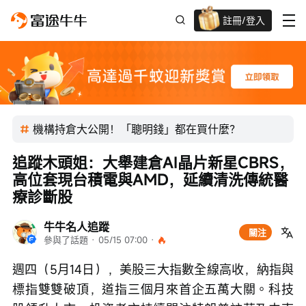
註冊/登入
迎新驚喜賞 股票/BTC等任你揀!
機構持倉大公開！「聰明錢」都在買什麼？
追蹤木頭姐：大舉建倉AI晶片新星CBRS，
高位套現台積電與AMD，延續清洗傳統醫
療診斷股
牛牛名人追蹤
關注
參與了話題
 · 
05/15 07:00
 · 
週四（5月14日），美股三大指數全線高收，納指與
標指雙雙破頂，道指三個月來首企五萬大關。科技