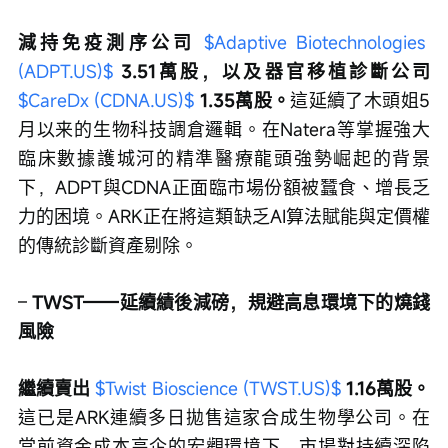
減持免疫測序公司 
$Adaptive Biotechnologies 
(ADPT.US)$
3.51萬股，以及器官移植診斷公司 
$CareDx (CDNA.US)$
1.35萬股。
這延續了木頭姐5
月以来的生物科技調倉邏輯。在Natera等掌握強大
臨床數據護城河的精準醫療龍頭強勢崛起的背景
下，ADPT與CDNA正面臨市場份額被蠶食、增長乏
力的困境。ARK正在將這類缺乏AI算法賦能與定價權
的傳統診斷資產剔除。
– 
TWST——延續績後減磅，規避高息環境下的燒錢
風險
繼續賣出 
$Twist Bioscience (TWST.US)$
 1.16萬股。
這已是ARK連續多日拋售這家合成生物學公司。在
當前資金成本高企的宏觀環境下，市場對持續深陷