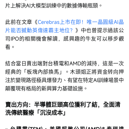
片上解決AI大模型訓練中的數據傳輸瓶頸。
此前在文章《
Cerebras上市在即！唯一晶圓級AI晶
片能否撼動英偉達霸主地位？
》中也曾提示過該公
司IPO的相關機會解讀，感興趣的牛友可以移步觀
看。  
結合當日賣出端對台積電和AMD的減持，這是一次
經典的「板塊內部換馬」。木頭姐正將資金转向押
注於變現路徑極具爆發力、有望在特定AI訓練場景中
顛覆現有格局的新興算力基礎設施。
賣出方向：半導體巨頭高位獲利了結，全面清
洗傳統醫療「沉沒成本」
– 
台積電(TSM)、美國超微公司(AMD)&泰瑞達