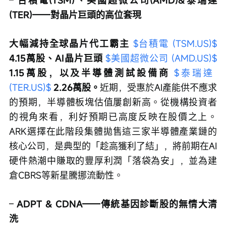
(TER)——對晶片巨頭的高位套現
大幅減持全球晶片代工霸主 
$台積電 (TSM.US)$
4.15萬股、AI晶片巨頭 
$美國超微公司 (AMD.US)$
1.15萬股，以及半導體測試設備商 
$泰瑞達 
(TER.US)$
2.26萬股。
近期，受惠於AI產能供不應求
的預期，半導體板塊估值屢創新高。從機構投資者
的視角來看，利好預期已高度反映在股價之上。
ARK選擇在此階段集體拋售這三家半導體產業鏈的
核心公司，是典型的「趁高獲利了結」，將前期在AI
硬件熱潮中賺取的豐厚利潤「落袋為安」，並為建
倉CBRS等新星騰挪流動性。
– 
ADPT & CDNA——傳統基因診斷股的無情大清
洗