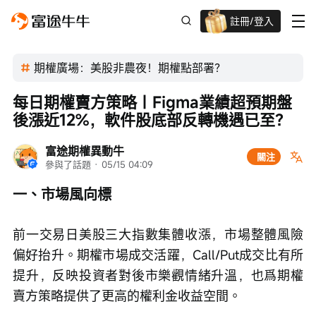
註冊/登入
迎新驚喜賞 股票/BTC等任你揀!
期權廣場：美股非農夜！期權點部署？
每日期權賣方策略｜Figma業績超預期盤
後漲近12%，軟件股底部反轉機遇已至？
富途期權異動牛
關注
參與了話題
 · 
05/15 04:09
一、市場風向標
前一交易日美股三大指數集體收漲，市場整體風險
偏好抬升。期權市場成交活躍，Call/Put成交比有所
提升，反映投資者對後市樂觀情緒升溫，也爲期權
賣方策略提供了更高的權利金收益空間。