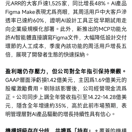
元ARR的大客戶達1,525家，同比增長48%。AI產品
Figma Make表現尤爲亮眼，其周活用戶中大客戶滲
透率已達約60%，證明AI設計工具正從早期試用走
向企業級規模化部署。此外，新推出的MCP功能允
許AI智能體直接讀寫Figma文件，大幅降低設計交付
環節的人工成本，季度內該功能的周活用戶增長五
倍，展現了開發者生態的快速採納。
盈利端仍存壓力，但公司對全年指引保持樂觀。
GAAP層面淨虧損1.42億美元，主因爲1.69億美元的
股權激勵費用。剔除該影響後，公司經營現金流爲
正。公司同步上調全年營收指引至14.22-14.28億美
元，隱含全年增速約35%，高於此前市場預期，表
明管理層對AI產品驅動的增長持續性具有信心。
機構評級存在分歧，共識爲「持有」。
覆蓋的機構