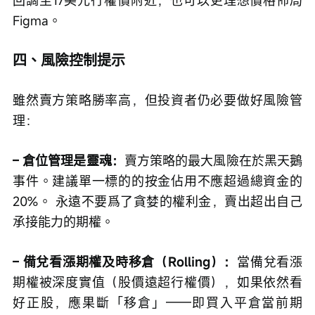
回調至17美元行權價附近，也可以更理想價格佈局
Figma。
四、風險控制提示
雖然賣方策略勝率高，但投資者仍必要做好風險管
理：
– 倉位管理是靈魂：
賣方策略的最大風險在於黑天鵝
事件。建議單一標的的按金佔用不應超過總資金的
20%。 永遠不要爲了貪婪的權利金，賣出超出自己
承接能力的期權。
– 備兌看漲期權及時移倉（Rolling）：
當備兌看漲
期權被深度實值（股價遠超行權價），如果依然看
好正股，應果斷「移倉」——即買入平倉當前期