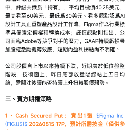
中，評級共識爲「持有」，平均目標價40.25美元，
最高看至60美元，最低爲30美元。看多觀點認爲AI
設計工具正重塑產品設計工作流，Figma作爲行業標
準具備強定價權和轉換成本；謹慎觀點則指出，公
司面臨Adobe等競爭對手的壓力，GAAP持續虧損疊
加股權激勵攤薄效應，短期內盈利拐點尚不明確。
公司股價自上市以來持續下跌，近期處於低位盤整
階段，技術面上，昨日底部放量陽線站上五日均
線，需關注後續能否持續上升扭轉股價弱勢。
三、賣方期權策略
1、Cash Secured Put：賣出1張 
$Figma Inc 
(FIG.US)$
 20260515 17P，預計所需按金（僅供參