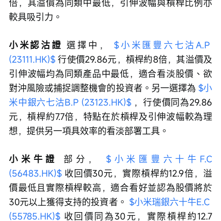
倍，其溢價為同類中最低，引伸波幅與槓桿比例亦
較具吸引力。
小米認沽證 
選擇中， 
$小米匯豐六七沽A.P 
(23111.HK)$
 行使價29.86元，槓桿約8倍，其溢價及
引伸波幅均為同類產品中最低，適合看淡股價、欲
對沖風險或捕捉調整機會的投資者。另一選擇為 
$小
米中銀六七沽B.P (23123.HK)$
 ，行使價同為29.86
元，槓桿約7.7倍，特點在於槓桿及引伸波幅較為理
想，提供另一項具效率的看淡部署工具。
小米牛證 
部分， 
$小米匯豐六十牛F.C 
(56483.HK)$
 收回價30元，實際槓桿約12.9倍，溢
價最低且實際槓桿較高，適合看好並認為股價將於
30元以上獲得支持的投資者。 
$小米瑞銀六十牛E.C 
(55785.HK)$
 收回價同為30元，實際槓桿約12.7