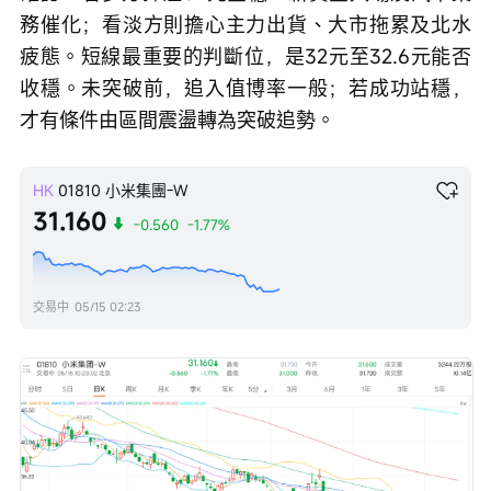
務催化；看淡方則擔心主力出貨、大市拖累及北水
疲態。短線最重要的判斷位，是32元至32.6元能否
收穩。未突破前，追入值博率一般；若成功站穩，
才有條件由區間震盪轉為突破追勢。
HK
01810
小米集團-W
31.160
-0.560
-1.77%
交易中
05/15 02:23