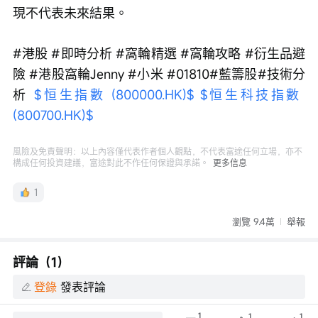
現不代表未來結果。
#港股 #即時分析 #窩輪精選 #窩輪攻略 #衍生品避
險 #港股窩輪Jenny #小米 #01810#藍籌股#技術分
析 
$恒生指數 (800000.HK)$
$恒生科技指數 
(800700.HK)$
風險及免責聲明：以上內容僅代表作者個人觀點，不代表富途任何立場，亦不
構成任何投資建議，富途對此不作任何保證與承諾。
更多信息
1
瀏覽 9.4萬
舉報
評論（1）
登錄
發表評論
1
1
1