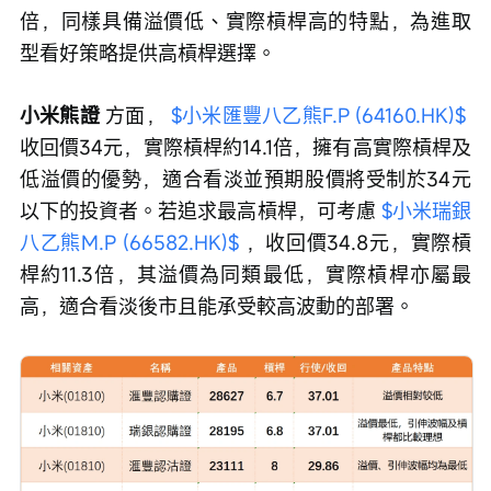
倍，同樣具備溢價低、實際槓桿高的特點，為進取
型看好策略提供高槓桿選擇。
小米熊證 
方面， 
$小米匯豐八乙熊F.P (64160.HK)$
收回價34元，實際槓桿約14.1倍，擁有高實際槓桿及
低溢價的優勢，適合看淡並預期股價將受制於34元
以下的投資者。若追求最高槓桿，可考慮 
$小米瑞銀
八乙熊M.P (66582.HK)$
 ，收回價34.8元，實際槓
桿約11.3倍，其溢價為同類最低，實際槓桿亦屬最
高，適合看淡後市且能承受較高波動的部署。 