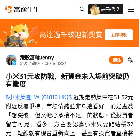
註冊/登入
迎新驚喜賞 股票/BTC等任你揀!
港股窩輪Jenny
關注
發表了動態
 · 
05/15 02:23
小米31元攻防戰，新資金未入場前突破仍
有難度
$小米集團-W (01810.HK)$
 近期走勢集中在31-32元
附近反覆爭持，市場情緒並非單邊看好，而是處於
「想突破，但又擔心承接不足」的狀態。從投資者
留言可見，看多一方主要認為小米只要能站穩32
元，短線就有機會重新向上，甚至有投資者直接將