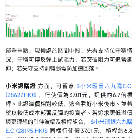
部署重點：現價處於區間中段，先看支持位守穩情
況，守穩可博反彈上試阻力；若突破阻力可追勢延
伸；若失守支持則轉弱需防加速回落。
小米認購證 
方面，可留意 
$小米匯豐六九購E.C 
(28627.HK)$
 ，行使價為37.01元，提供約6.7倍槓
桿。此證溢價相對較低，適合看好小米後市、並希
望以較低成本部署反彈的投資者。若追求更低溢價
與更理想的引伸波幅及槓桿組合， 
$小米瑞銀六九購
E.C (28195.HK)$
 同樣行使價37.01元，槓桿約6.8