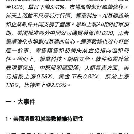
至17.26，單日下降3.41%，市場風險偏好繼續修復。
當天上漲並不只是芯片行情，權重科技、AI基礎設施
和企業軟件共同支撐了盤面。思科上調AI相關訂單預
期，美國批准部分中國公司購買英偉達H200，兩者
繼續強化市場對AI基建的信心。經濟數據也沒有打斷
這一敘事，零售銷售和初請失業金仍指向溫和韌
性。盤面上，權重科技、網絡安全、軟件和雲計算
表現更突出，中概股明顯回落；大類資產方面，美
元指數上漲0.38%，黃金下跌0.82%，原油上漲
1.10%，比特幣上漲2.55%。
一、大事件
1、美國消費和就業數據維持韌性