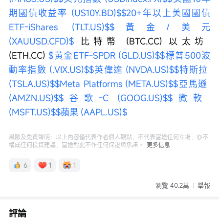
期國債收益率 (US10Y.BD)$
$20+年以上美國國債
ETF-iShares (TLT.US)$
$黃金/美元 
(XAUUSD.CFD)$
 比特幣 (BTC.CC) 以太坊 
(ETH.CC) 
$黃金ETF-SPDR (GLD.US)$
$標普500波
動率指數 (.VIX.US)$
$英偉達 (NVDA.US)$
$特斯拉 
(TSLA.US)$
$Meta Platforms (META.US)$
$亞馬遜 
(AMZN.US)$
$谷歌-C (GOOG.US)$
$微軟 
(MSFT.US)$
$蘋果 (AAPL.US)$
風險及免責聲明：以上內容僅代表作者個人觀點，不代表富途任何立場，亦不
構成任何投資建議，富途對此不作任何保證與承諾。
更多信息
6
1
1
瀏覽 40.2萬
舉報
評論