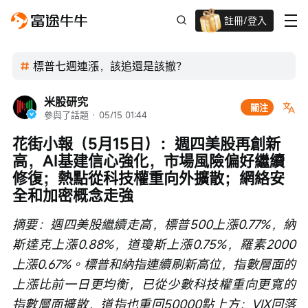
註冊/登入
迎新驚喜賞 股票/BTC等任你揀!
標普七週連漲，該追還是該撤？
米股研究
關注
參與了話題
 · 
05/15 01:44
花街小報（5月15日）：週四美股再創新
高，AI基建信心強化，市場風險偏好繼續
修復；熱點從科技權重向外擴散；網絡安
全和加密概念走強
摘要：週四美股繼續走高，標普500上漲0.77%，納
斯達克上漲0.88%，道瓊斯上漲0.75%，羅素2000
上漲0.67%。標普和納指連續刷新高位，指數層面的
上漲比前一日更均衡，已從少數科技權重向更寬的
指數層面擴散，道指也重回50000點上方；VIX回落