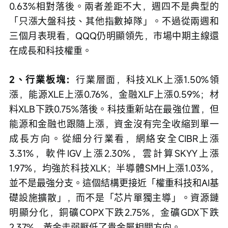
0.63%相對落後。兩者差距不大，週四不是典型的
「只漲大盤科技、其他指數掉隊」。不過從兩週和
三個月表現看，QQQ仍明顯領先，市場中期主線還
在成長和科技權重。
2、行業板塊：
行業層面，科技XLK上漲1.50%領
漲，能源XLE上漲0.76%，金融XLF上漲0.59%；材
料XLB下跌0.75%落後。科技重新站在最強位置，但
能源和金融也跟隨上漲，資金沒有完全收縮到單一
成長方向。從細分行業看，網絡安全CIBR上漲
3.31%，軟件IGV上漲2.30%，雲計算SKYY上漲
1.97%，均強於科技XLK；半導體SMH上漲1.03%，
並不是最強分支。這個結構更接近「權重科技和AI基
礎設施擴散」，而不是「芯片單獨主導」。資源鏈
明顯分化，銅礦COPX下跌2.75%，金礦GDX下跌
2.37%，黃金走弱壓低了貴金屬相關方向。