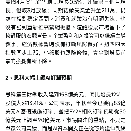
美國4月零售銷售環比增長0.5%，連續第三個月增
長，但較3月放緩；同期初請失業金升至21.1萬，仍
處在相對穩定區間。消費和就業沒有明顯失速，也
沒有強到重新推高緊縮擔憂。這給股票市場留下了
較舒服的宏觀背景。企業盈利和AI投資可以繼續主導
敘事，經濟數據暫時沒有打斷風險偏好。週四四大
指數同步上漲，小盤股也跟隨修復，資金對增長前
景的擔憂有所下降。
2、思科大幅上調AI訂單預期
思科第三財季收入達到158億美元，同比增長12%，
股價大漲13.41%。公司表示，年初至今已獲得53億
美元AI基礎設施訂單，並把FY26相關訂單預期從50
億美元上調至90億美元。市場關注的重點，不只是
單家公司業績，而是AI資本開支正在從芯片延伸到網