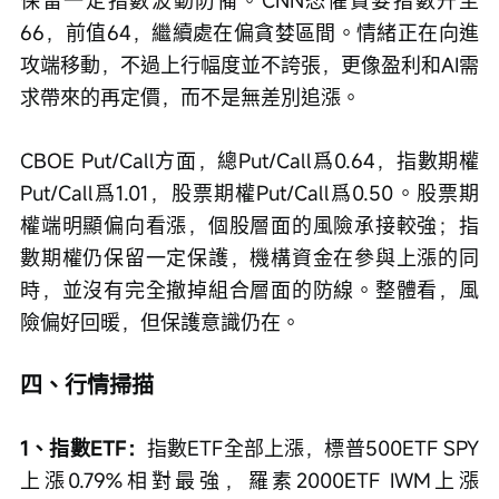
保留一定指數波動防備。CNN恐懼貪婪指數升至
66，前值64，繼續處在偏貪婪區間。情緒正在向進
攻端移動，不過上行幅度並不誇張，更像盈利和AI需
求帶來的再定價，而不是無差別追漲。
CBOE Put/Call方面，總Put/Call爲0.64，指數期權
Put/Call爲1.01，股票期權Put/Call爲0.50。股票期
權端明顯偏向看漲，個股層面的風險承接較強；指
數期權仍保留一定保護，機構資金在參與上漲的同
時，並沒有完全撤掉組合層面的防線。整體看，風
險偏好回暖，但保護意識仍在。
四、行情掃描
1、指數ETF：
指數ETF全部上漲，標普500ETF SPY
上漲0.79%相對最強，羅素2000ETF IWM上漲