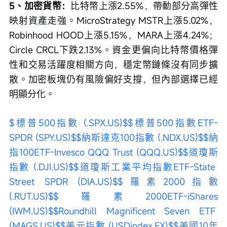
5、加密貨幣：
比特幣上漲2.55%，帶動部分高彈性
映射資產走強。MicroStrategy MSTR上漲5.02%，
Robinhood HOOD上漲5.15%，MARA上漲4.24%；
Circle CRCL下跌2.13%。資金更偏向比特幣價格彈
性和交易活躍度相關方向，穩定幣鏈條沒有同步擴
散。加密板塊仍有風險偏好支撐，但內部選擇已經
明顯分化。
$標普500指數 (.SPX.US)$
$標普500指數ETF-
SPDR (SPY.US)$
$納斯達克100指數 (.NDX.US)$
$納
指100ETF-Invesco QQQ Trust (QQQ.US)$
$道瓊斯
指數 (.DJI.US)$
$道瓊斯工業平均指數ETF-State 
Street SPDR (DIA.US)$
$羅素2000指數 
(.RUT.US)$
$羅素2000ETF-iShares 
(IWM.US)$
$Roundhill Magnificent Seven ETF 
(MAGS.US)$
$美元指數 (USDindex.FX)$
$美國10年