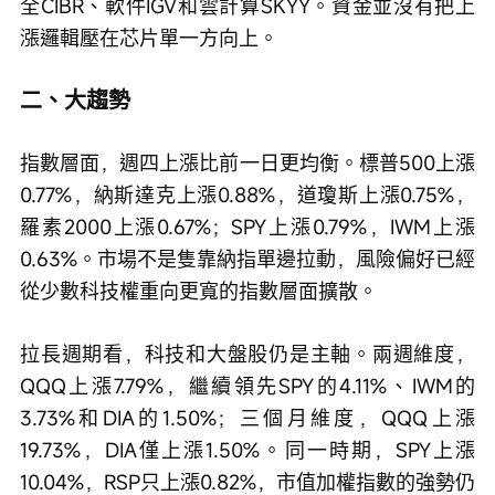
全CIBR、軟件IGV和雲計算SKYY。資金並沒有把上
漲邏輯壓在芯片單一方向上。
二、大趨勢
指數層面，週四上漲比前一日更均衡。標普500上漲
0.77%，納斯達克上漲0.88%，道瓊斯上漲0.75%，
羅素2000上漲0.67%；SPY上漲0.79%，IWM上漲
0.63%。市場不是隻靠納指單邊拉動，風險偏好已經
從少數科技權重向更寬的指數層面擴散。
拉長週期看，科技和大盤股仍是主軸。兩週維度，
QQQ上漲7.79%，繼續領先SPY的4.11%、IWM的
3.73%和DIA的1.50%；三個月維度，QQQ上漲
19.73%，DIA僅上漲1.50%。同一時期，SPY上漲
10.04%，RSP只上漲0.82%，市值加權指數的強勢仍