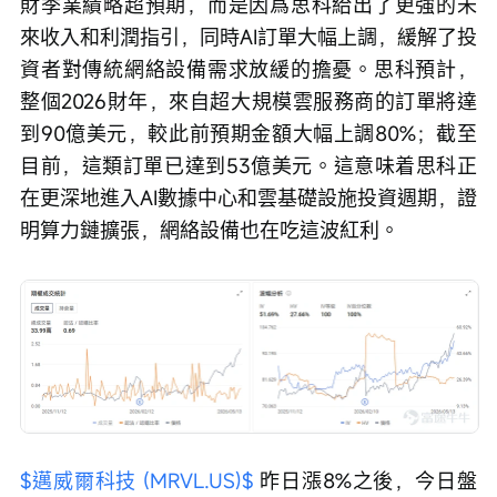
財季業績略超預期，而是因爲思科給出了更強的未
來收入和利潤指引，同時AI訂單大幅上調，緩解了投
資者對傳統網絡設備需求放緩的擔憂。思科預計，
整個2026財年，來自超大規模雲服務商的訂單將達
到90億美元，較此前預期金額大幅上調80%；截至
目前，這類訂單已達到53億美元。這意味着思科正
在更深地進入AI數據中心和雲基礎設施投資週期，證
明算力鏈擴張，網絡設備也在吃這波紅利。
$邁威爾科技 (MRVL.US)$
 昨日漲8%之後，今日盤