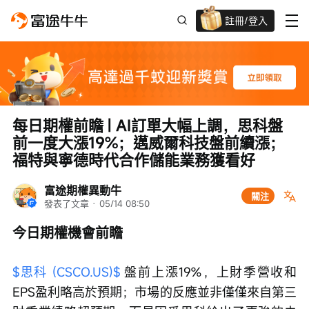
註冊/登入
迎新驚喜賞 股票/BTC等任你揀!
每日期權前瞻 | AI訂單大幅上調，思科盤
前一度大漲19%；邁威爾科技盤前續漲；
福特與寧德時代合作儲能業務獲看好
富途期權異動牛
關注
發表了文章
 · 
05/14 08:50
今日期權機會前瞻
$思科 (CSCO.US)$
 盤前上漲19%，上財季營收和
EPS盈利略高於預期；市場的反應並非僅僅來自第三