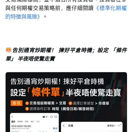
與任何期權交易策略前，應仔細閱讀
《標準化期權
的特徵與風險》
。
告別通宵炒期權！ 揀好平倉時機；設定 「條件
單」 半夜唔使驚走寶