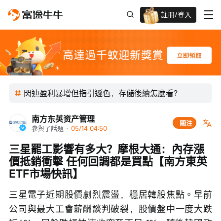
註冊/登入
迎新驚喜賞 股票/BTC等任你揀!
閃迪盈利暴增但指引遜色，存儲後續怎麼看？
南方东英资产管理
關注
參與了話題
 · 
05/14 04:50
三星罷工影響有多大？摩根大通：內存漲
價抵銷衝擊 任何回調都是買點【南方東英
ETF市場快訊】
三星電子近期股價劇烈震盪，穩居韓股焦點。早前
公司與最大工會薪酬談判破裂，股價盤中一度大跌