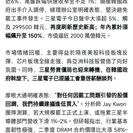
近6%，尾盤跌幅快速收窄至不足 1%；隨後韓國政
府出手介入調停，總理辦公室明確表態，堅決避免
罷工事件發生。三星電子今日盤中大漲超 5%，觸
及 299500 韓元，
再度刷新歷史新高；年內累計漲
幅飆升至 150%
，市值逼近 2000 萬億韓元。
市場情緒回暖，主要得益於隔夜美股科技板塊反
彈，芯片板塊全線走強，爲亞洲科技股營造了向好
氛圍。同時，
三星勞資僵局也迎來轉機，在韓國政
府斡旋下，三星電子已提議工會重啓薪酬談判
。
摩根大通明確表態："
對任何因罷工問題引發的股價
回調，我們持續建議逢低買入
"。分析師 Jay Kwon 
團隊測算，若大規模罷工正式上演，或拖累三星半
導體部門營收下滑 1%–2%。但研報指出，行業基本
面韌性極強，二季度 DRAM 合約價環比大漲 58%–