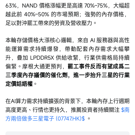
63%，NAND 價格漲幅更是高達 70%–75%，大幅超
越此前 40%–50% 的市場預期；強勢的內存價格，
足以對沖罷工帶來的勞資及營收壓力。
本輪存儲價格大漲核心邏輯，來自 AI 服務器與高性
能運算需求持續爆發，帶動配套內存需求大幅攀
升，疊加 LPDDR5X 供給收緊，行業供需格局持續
偏緊。摩根大通更預判，
罷工事件反而有望成爲二
三季度內存議價的催化劑，進一步抬升三星的行業
定價話語權
。
在AI算力需求持續擴張的背景下，本輪內存上行週期
高度更高、行情也更持久，推薦投資者持續關注 
$南
方兩倍做多三星電子 (07747.HK)$
 。