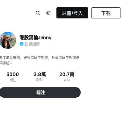
註冊/登入
下載
港股窩輪Jenny
認證媒體
專注港股市場，研究窩輪牛熊證，分享窩輪牛熊證選
擇邏輯。
3000
2.8萬
20.7萬
關注
粉絲
來訪
關注