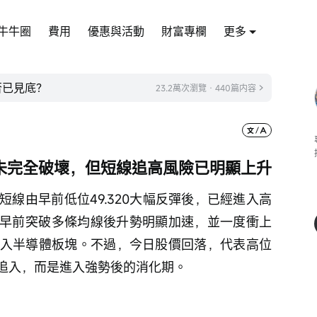
牛牛圈
費用
優惠與活動
財富專欄
更多
否已見底？
23.2萬次瀏覽 · 440篇内容
未完全破壞，但短線追高風險已明顯上升
%，短線由早前低位49.320大幅反彈後，已經進入高
早前突破多條均線後升勢明顯加速，並一度衝上
流入半導體板塊。不過，今日股價回落，代表高位
追入，而是進入強勢後的消化期。