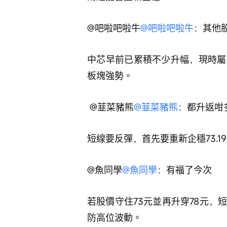
@吧啦吧啦牛
@吧啦吧啦牛
：其他
中芯早前已累積不少升幅，現時屬高
板塊強勢。
 @韮菜豬熊
@韮菜豬熊
：都升返咁
短線要反彈，首先要重新企穩73.1
@魚同學
@魚同學
：有福了今次
若股價守住73元並再升穿78元，短
防高位波動。