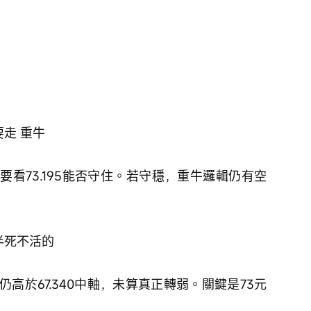
走 重牛
看73.195能否守住。若守穩，重牛邏輯仍有空
半死不活的
高於67.340中軸，未算真正轉弱。關鍵是73元