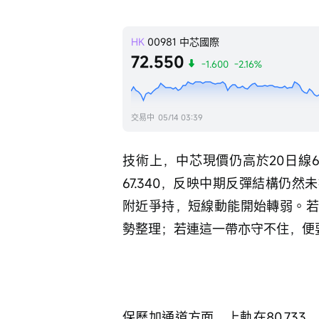
HK
00981
中芯國際
72.550
-1.600
-2.16%
交易中
05/14 03:39
技術上，中芯現價仍高於20日線67
67.340，反映中期反彈結構仍然
附近爭持，短線動能開始轉弱。若股
勢整理；若連這一帶亦守不住，便要
保歷加通道方面，上軌在80.733，