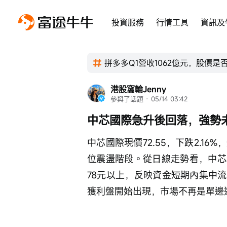
投資服務
行情工具
資訊及
拼多多Q1營收1062億元，股價是
港股窩輪Jenny
參與了話題
 · 
05/14 03:42
中芯國際急升後回落，強勢
中芯國際現價72.55，下跌2.16
位震盪階段。從日線走勢看，中芯
78元以上，反映資金短期內集中
獲利盤開始出現，市場不再是單邊