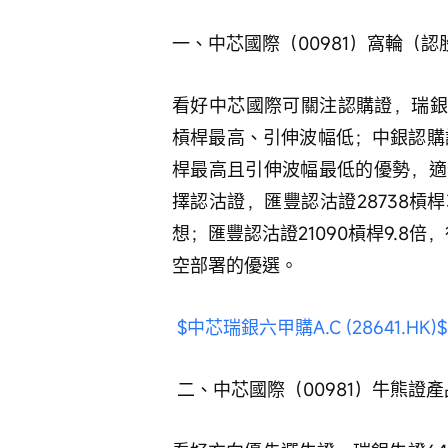
一、中芯國際（00981）窩輪（
看好中芯國際可關注認購證，瑞銀認購
槓桿最高、引伸波幅低；中銀認購證2
桿最高且引伸波幅最低的優勢，適
擇認沽證，匯豐認沽證28738槓桿
想；匯豐認沽證21090槓桿9.8
空部署的優選。
$中芯瑞銀六甲購A.C (28641.HK)$
 二、中芯國際（00981）牛熊證