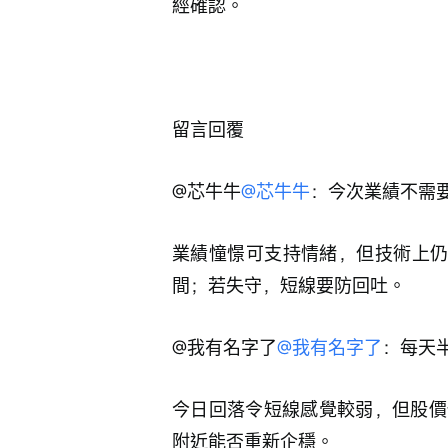
經確認。
留言回覆
@芯牛牛
@芯牛牛
：今次業績不需要
業績憧憬可支持情緒，但技術上仍要
間；若失守，短線要防回吐。
@我有名字了
@我有名字了
：每天
今日回落令短線感覺較弱，但股價仍
附近能否重新企穩。