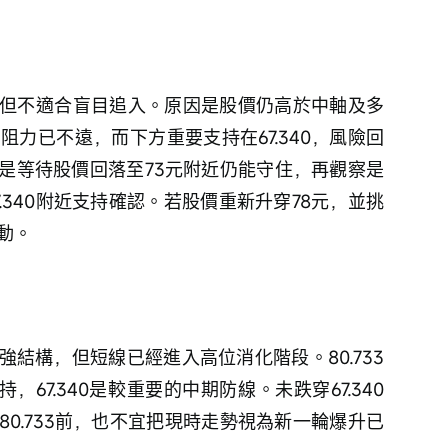
但不適合盲目追入。原因是股價仍高於中軸及多
3阻力已不遠，而下方重要支持在67.340，風險回
是等待股價回落至73元附近仍能守住，再觀察是
.340附近支持確認。若股價重新升穿78元，並挑
啟動。
結構，但短線已經進入高位消化階段。80.733
持，67.340是較重要的中期防線。未跌穿67.340
0.733前，也不宜把現時走勢視為新一輪爆升已