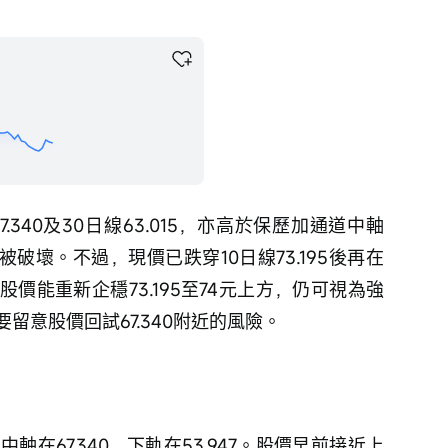
.340及30日線63.015，亦高於保歷加通道中軸
未被破壞。不過，現價已跌穿10日線73.195後再在
價能重新企穩73.195至74元上方，仍可視為強
留意股價回試67.340附近的風險。
中軸在67.340，下軌在53.947。股價早前接近上