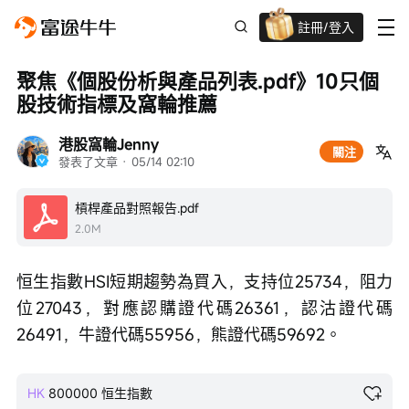
註冊/登入
迎新驚喜賞 股票/BTC等任你揀!
聚焦《個股份析與產品列表.pdf》10只個
股技術指標及窩輪推薦
港股窩輪Jenny
關注
發表了文章
 · 
05/14 02:10
槓桿產品對照報告.pdf
2.0M
恒生指數HSI短期趨勢為買入，支持位25734，阻力
位27043，對應認購證代碼26361，認沽證代碼
26491，牛證代碼55956，熊證代碼59692。
HK
800000
恒生指數