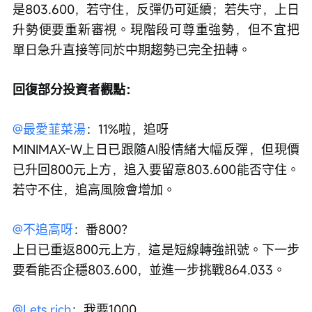
是803.600，若守住，反彈仍可延續；若失守，上日
升勢便要重新審視。現階段可尊重強勢，但不宜把
單日急升直接等同於中期趨勢已完全扭轉。
回復部分投資者觀點：
@最愛韮菜湯
：11%啦，追呀
MINIMAX-W上日已跟隨AI股情緒大幅反彈，但現價
已升回800元上方，追入要留意803.600能否守住。
若守不住，追高風險會增加。
@不追高呀
：番800？
上日已重返800元上方，這是短線轉強訊號。下一步
要看能否企穩803.600，並進一步挑戰864.033。
@Lets rich
：我要1000