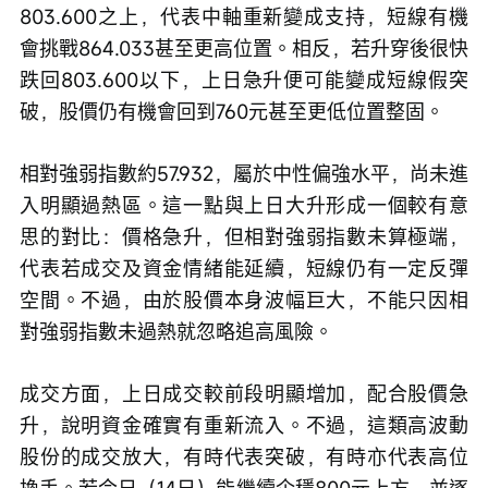
803.600之上，代表中軸重新變成支持，短線有機
會挑戰864.033甚至更高位置。相反，若升穿後很快
跌回803.600以下，上日急升便可能變成短線假突
破，股價仍有機會回到760元甚至更低位置整固。
相對強弱指數約57.932，屬於中性偏強水平，尚未進
入明顯過熱區。這一點與上日大升形成一個較有意
思的對比：價格急升，但相對強弱指數未算極端，
代表若成交及資金情緒能延續，短線仍有一定反彈
空間。不過，由於股價本身波幅巨大，不能只因相
對強弱指數未過熱就忽略追高風險。
成交方面，上日成交較前段明顯增加，配合股價急
升，說明資金確實有重新流入。不過，這類高波動
股份的成交放大，有時代表突破，有時亦代表高位
換手。若今日（14日）能繼續企穩800元上方，並逐