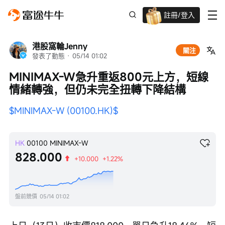
註冊/登入
迎新驚喜賞 股票/BTC等任你揀!
港股窩輪Jenny
關注
發表了動態
 · 
05/14 01:02
MINIMAX-W急升重返800元上方，短線
情緒轉強，但仍未完全扭轉下降結構
$MINIMAX-W (00100.HK)$
HK
00100
MINIMAX-W
828.000
+10.000
+1.22%
盤前競價
05/14 01:02