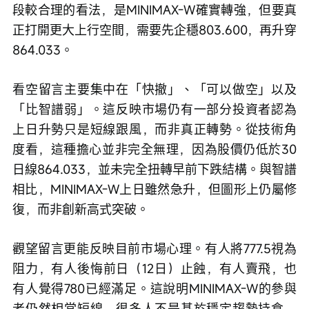
段較合理的看法，是MINIMAX-W確實轉強，但要真
正打開更大上行空間，需要先企穩803.600，再升穿
864.033。
看空留言主要集中在「快撤」、「可以做空」以及
「比智譜弱」。這反映市場仍有一部分投資者認為
上日升勢只是短線跟風，而非真正轉勢。從技術角
度看，這種擔心並非完全無理，因為股價仍低於30
日線864.033，並未完全扭轉早前下跌結構。與智譜
相比，MINIMAX-W上日雖然急升，但圖形上仍屬修
復，而非創新高式突破。
觀望留言更能反映目前市場心理。有人將777.5視為
阻力，有人後悔前日（12日）止蝕，有人賣飛，也
有人覺得780已經滿足。這說明MINIMAX-W的參與
者仍然相當短線，很多人不是基於穩定趨勢持倉，