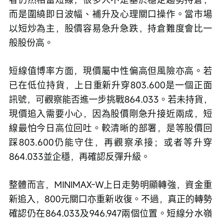
而是圍繞即日波幅、補升及心理關口操作。當市場
以短炒為主，股價容易急升急跌，持倉難度會比一
般股份高。
短線值博率方面，現價屬中性偏高但風險亦高。若
已在低位持貨，上日重新升穿803.600是一個正面
訊號，可觀察能否進一步挑戰864.033。若未持貨，
現價追入需要小心，因為股價剛急升接近兩成，短
線最怕今日高位回吐。較清晰的部署，是等股價回
踩803.600仍能守住，再觀察承接；或者等升穿
864.033並企穩，再確認反彈升級。
整體而言，MINIMAX-W上日走勢明顯轉強，資金重
新追入，800元關口亦重新收復。不過，真正的轉勢
確認仍在864.033及946.947兩個位置。短線分水嶺