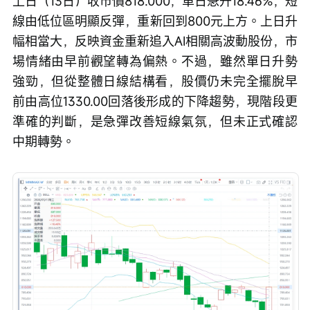
上日（13日）收市價818.000，單日急升18.46%，短
線由低位區明顯反彈，重新回到800元上方。上日升
幅相當大，反映資金重新追入AI相關高波動股份，市
場情緒由早前觀望轉為偏熱。不過，雖然單日升勢
強勁，但從整體日線結構看，股價仍未完全擺脫早
前由高位1330.00回落後形成的下降趨勢，現階段更
準確的判斷，是急彈改善短線氣氛，但未正式確認
中期轉勢。