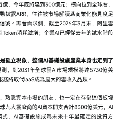
百億，今年底將達到300億元；橫向拉到全球看，
動披露ARR，往往被市場解讀爲商業化能見度足
信號。再看需求側，截至2026年3月末，阿里雲
Token消耗激增；企業AI已經從去年的試水階段
不是孤立現象，整個AI基礎設施產業本身也走到了
測，到2031年全球雲AI市場規模將達5730億美
服務將取代IaaS成爲最大的雲收入品類。
，熟悉資本市場的朋友，也一定在存儲這個板塊
球九大雲廠商的AI資本開支合計8300億美元，AI
式，AI基礎設施成爲未來十年最確定的投資方