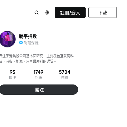
註冊/登入
下載
躺平指数
認證媒體
专注于港美股公司基本面研究，主要覆盖互联网科
技、消费、能源。只写最犀利的逻辑。
93
1749
5704
關注
粉絲
來訪
關注