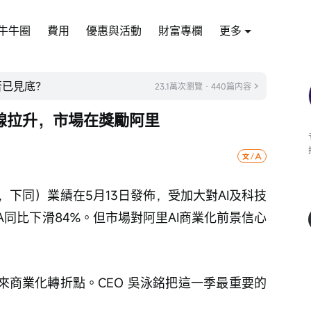
牛牛圈
費用
優惠與活動
財富專欄
更多
否已見底？
23.1萬次瀏覽 · 440篇内容
線拉升，市場在獎勵阿里
Q4，下同）業績在5月13日發佈，受加大對AI及科技
A同比下滑84%。但市場對阿里AI商業化前景信心
來商業化轉折點。CEO 吳泳銘把這一季最重要的