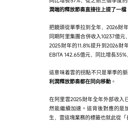
同比增長57%；從之前三個季度
潤端的釋放節奏直接往上提了一檔
把鏡頭從單季拉到全年，2026財年
同期阿里集團合併收入10237億
2025財年的11.8%提升到202
EBITA 142.65億元，同比增長3
這意味着雲的拐點不只是單季的脈
利潤釋放節奏都在同向移動
。
在阿里雲2025財年全年外部收入已
然能繼續加速。這背後對應的是
生，雲這塊業務的標籤也就此從「