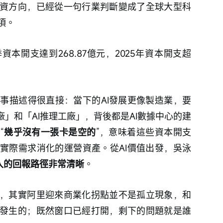
資方向，已經從一句行業判斷變成了全球大型科
項。
本開支達到268.87億元，2025年資本開支超
件事描述得很直接：當下的AI發展更像製造業，要
廠」和「AI推理工廠」，背後都是AI數據中心的建
“
幾乎沒有一張卡是空的
”，意味着這些資本開支
實際需求消化的運營資產。從AI價值出發，吳泳
投入的回報路徑非常清晰
。
，其實阿里迎來商業化拐點並不是孤立現象，和
發生的；既然窗口已經打開，剩下的問題就是誰