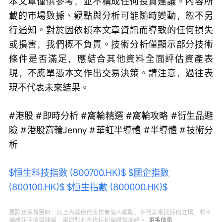
本文章僅供參考，並不構成任何投資建議。內容所
載的市場數據、觀點與分析可能隨時變動，恕不另
行通知。對於因依賴本文章資訊而導致的任何損失
或損害，我們概不負責。技術分析僅顯示部分技術
條件是否滿足，應結合其他資料全面評估資產表
現，不應單憑本文作出交易決策。請注意，過往表
現不代表未來結果。
#港股 #即時分析 #窩輪精選 #窩輪攻略 #衍生品避
險 #港股窩輪Jenny #華虹半導體 #半導體 #技術分
析
$恒生科技指數 (800700.HK)$
$國企指數 
(800100.HK)$
$恒生指數 (800000.HK)$
風險及免責聲明：以上內容僅代表作者個人觀點，不代表富途任何立場，亦不
構成任何投資建議，富途對此不作任何保證與承諾。
更多信息