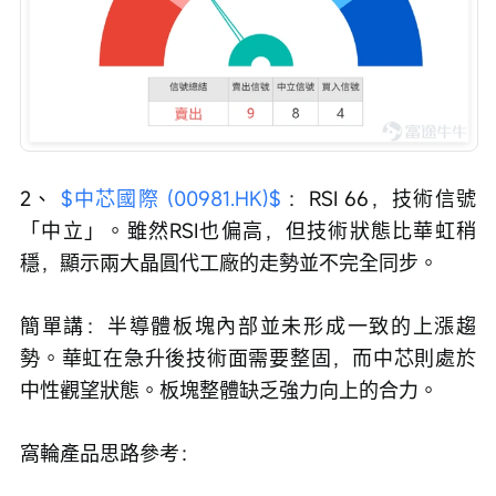
2、 
$中芯國際 (00981.HK)$
 ：RSI 66，技術信號
「中立」。雖然RSI也偏高，但技術狀態比華虹稍
穩，顯示兩大晶圓代工廠的走勢並不完全同步。
簡單講：半導體板塊內部並未形成一致的上漲趨
勢。華虹在急升後技術面需要整固，而中芯則處於
中性觀望狀態。板塊整體缺乏強力向上的合力。
窩輪產品思路參考：