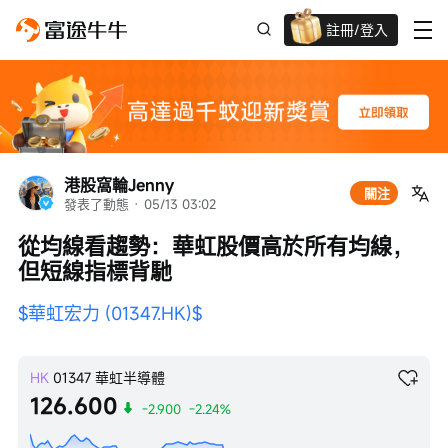
註冊/登入
迎新驚喜賞 股票/BTC等任你揀!
港股窩輪Jenny
關注
發表了動態
 · 
05/13 03:02
從均線看趨勢：華虹股價高於所有均線，
但短線指標背馳
$華虹宏力 (01347.HK)$
HK
01347
華虹半導體
126.600
-2.900
-2.24%