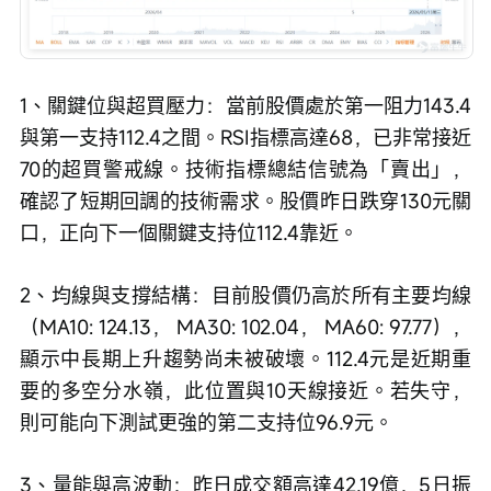
1、關鍵位與超買壓力：當前股價處於第一阻力143.4
與第一支持112.4之間。RSI指標高達68，已非常接近
70的超買警戒線。技術指標總結信號為「賣出」，
確認了短期回調的技術需求。股價昨日跌穿130元關
口，正向下一個關鍵支持位112.4靠近。
2、均線與支撐結構：目前股價仍高於所有主要均線
（MA10: 124.13， MA30: 102.04， MA60: 97.77），
顯示中長期上升趨勢尚未被破壞。112.4元是近期重
要的多空分水嶺，此位置與10天線接近。若失守，
則可能向下測試更強的第二支持位96.9元。
3、量能與高波動：昨日成交額高達42.19億，5日振