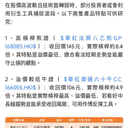
在股價高波動且技術面轉弱時，部分投資者或會利
用衍生工具捕捉波段。以下兩隻產品特點可供研
究：
1、高槓桿熊證（ 
$華虹法興八乙熊G.P 
(68083.HK)$
 ）：收回價145元，實際槓桿約8.4
倍。其特點是溢價最低，適合看淡短期走勢並能嚴
守止損的觀點。
2、溢價較低牛證（ 
$華虹摩通六十牛C.C 
(66055.HK)$
 ）：收回價106元，實際槓桿約4.9
倍。其特點是實際槓桿最高、溢價最低，若看好中
長線趨勢並能承受收回風險，可用作博反彈工具。