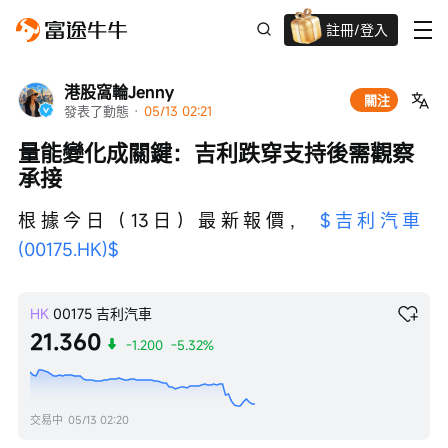
註冊/登入
迎新驚喜賞 股票/BTC等任你揀!
港股窩輪Jenny
關注
發表了動態
 · 
05/13 02:21
量能變化成關鍵：吉利跌穿支持後需觀察
承接
根據今日（13日）最新報價， 
$吉利汽車 
(00175.HK)$
HK
00175
吉利汽車
21.360
-1.200
-5.32%
交易中
05/13 02:20