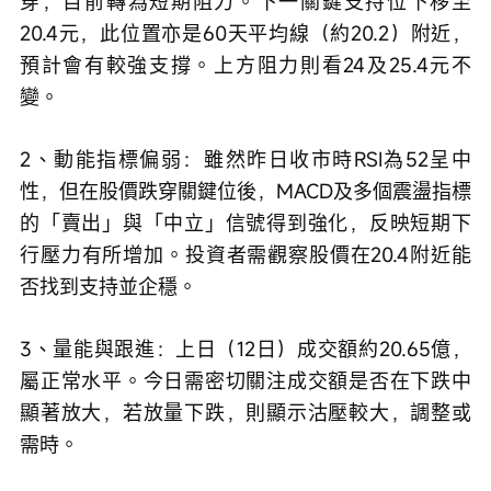
穿，目前轉為短期阻力。下一關鍵支持位下移至
20.4元，此位置亦是60天平均線（約20.2）附近，
預計會有較強支撐。上方阻力則看24及25.4元不
變。
2、動能指標偏弱：雖然昨日收市時RSI為52呈中
性，但在股價跌穿關鍵位後，MACD及多個震盪指標
的「賣出」與「中立」信號得到強化，反映短期下
行壓力有所增加。投資者需觀察股價在20.4附近能
否找到支持並企穩。
3、量能與跟進：上日（12日）成交額約20.65億，
屬正常水平。今日需密切關注成交額是否在下跌中
顯著放大，若放量下跌，則顯示沽壓較大，調整或
需時。