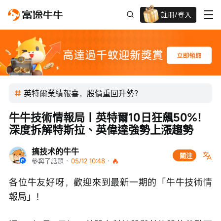
註冊/登入
迎新驚喜賞 股票/BTC等任你揀!
英特爾業績報喜，股價重回升勢？
牛牛技術情報局｜英特爾10日狂飆50%！
深度拆解特斯拉、英偉達強勢上漲趨勢
搞技术的牛牛
關注
參與了話題
 · 
05/12 10:48
 · 
各位牛友好呀，歡迎來到最新一期的「牛牛技術情
報局」！