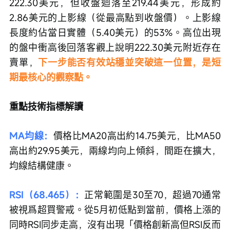
222.30美元，但收盤迴落至219.44美元，形成約
2.86美元的上影線（從最高點到收盤價）。上影線
長度約佔當日實體（5.40美元）的53%。高位出現
的盤中衝高後回落客觀上說明222.30美元附近存在
賣單，
下一步能否有效站穩並突破這一位置，是短
期最核心的觀察點。
重點技術指標解讀
MA均線：
價格比MA20高出約14.75美元，比MA50
高出約29.95美元，兩線均向上傾斜，間距在擴大，
均線結構健康。
RSI（68.465）：
正常範圍是30至70，超過70通常
被視爲超買警戒。從5月初低點到當前，價格上漲的
同時RSI同步走高，沒有出現「價格創新高但RSI反而