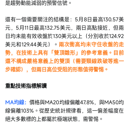
是趨勢動能減弱的預警信號。
還有一個需要關注的結構是：5月8日最高130.57美
元，5月11日最高132.75美元，兩日高點接近，但兩
日均未能有效收盤於130美元以上（分別收於124.92
美元和129.44美元）。
兩次衝高均未守住收盤的走
勢，在技術上具有「雙頂雛形」的參考意義。目前
還不構成嚴格意義上的雙頂（需要頸線跌破等進一
步確認），但兩日高位受阻的形態值得警惕。
重點技術指標解讀
MA均線：
價格與MA20均線偏離47.8%，與MA50均
線偏離103%。從歷史統計規律看，這一偏差幅度在
絕大多數標的上都屬於極端狀態，需警惕。