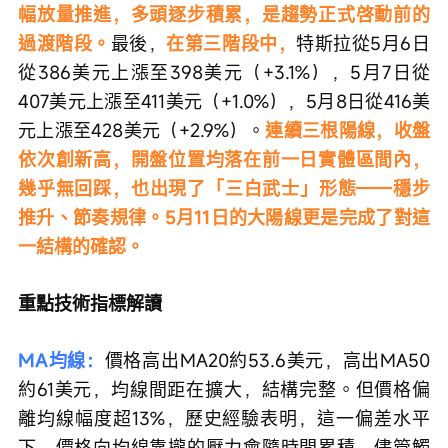
幅放量推進，多頭逐步積累，是趨勢正式啓動前的
過渡階段。
最後，
在第三階段中，
特斯拉從5月6日
從386美元上漲至398美元（+3.1%），5月7日從
407美元上漲至411美元（+1.0%），5月8日從416美
元上漲至428美元（+2.9%）。
連續三根陽線，收盤
依次創新高，開盤位置均落在前一日實體區間內，
幾乎無回踩，也出現了「三白武士」形態——穩步
推升、節奏規律。5月11日的大陽線更是完成了對這
一結構的確認。
重點技術指標解讀
MA均線：
價格高出MA20約53.6美元，高出MA50
約61美元，均線間距在擴大，結構完整。但價格偏
離均線幅度超13%，歷史經驗表明，這一偏差水平
下，價格向均線靠攏的壓力會隨時間累積，儘管觸