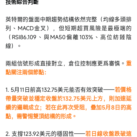
技術綜合判斷
英特爾的盤面中期趨勢結構依然完整（均線多頭排
列、MACD金叉），但短期超買風險是最極端的
（RSI86.109、與MA50偏離103%、高位紡錘陰
線）。
兩組信號形成直接對立，倉位控制應更爲審慎。
重
點關注兩個節點：
1. 5月11日前高132.75美元能否有效突破——
若價格
帶量突破並穩定收盤於132.75美元上方，則加速延
續的邏輯成立；若在此再次受阻，疊加5月8日的高
點，需警惕雙頂結構的形成。
2. 支撐123.92美元的穩固性——
若日線收盤跌破這