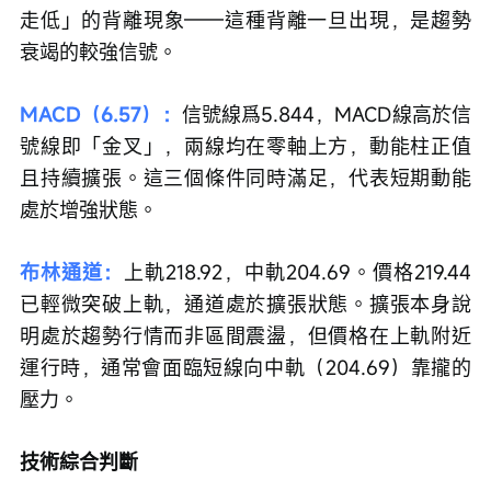
走低」的背離現象——這種背離一旦出現，是趨勢
衰竭的較強信號。
MACD（6.57）：
信號線爲5.844，MACD線高於信
號線即「金叉」，兩線均在零軸上方，動能柱正值
且持續擴張。這三個條件同時滿足，代表短期動能
處於增強狀態。
布林通道：
上軌218.92，中軌204.69。價格219.44
已輕微突破上軌，通道處於擴張狀態。擴張本身說
明處於趨勢行情而非區間震盪，但價格在上軌附近
運行時，通常會面臨短線向中軌（204.69）靠攏的
壓力。
技術綜合判斷