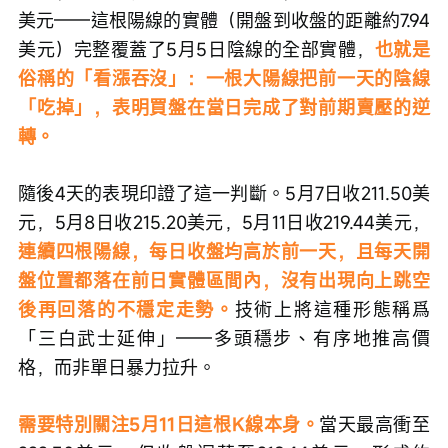
美元——這根陽線的實體（開盤到收盤的距離約7.94
美元）完整覆蓋了5月5日陰線的全部實體，
也就是
俗稱的「看漲吞沒」：一根大陽線把前一天的陰線
「吃掉」，表明買盤在當日完成了對前期賣壓的逆
轉。
隨後4天的表現印證了這一判斷。5月7日收211.50美
元，5月8日收215.20美元，5月11日收219.44美元，
連續四根陽線，每日收盤均高於前一天，且每天開
盤位置都落在前日實體區間內，沒有出現向上跳空
後再回落的不穩定走勢。
技術上將這種形態稱爲
「三白武士延伸」——多頭穩步、有序地推高價
格，而非單日暴力拉升。
需要特別關注5月11日這根K線本身。
當天最高衝至