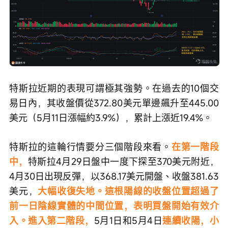
特斯拉近期的表現可謂極其強勢。在過去的10個交
易日內，其收盤價從372.80美元單邊飆升至445.00
美元（5月11日漲幅約3.9%），累計上漲近19.4%。
特斯拉的這輪行情要分三個階段來看。
在第一階段
中，
特斯拉4月29日盤中一度下探至370美元附近，
4月30日出現反彈，以368.17美元開盤、收盤381.63
美元，
大幅收復失地。這根陽線的收盤位置超過了
前一日陰線實體的中間位置，表明買盤開始有效介
入。進入第二階段，
5月1日和5月4日
連續收陽，小