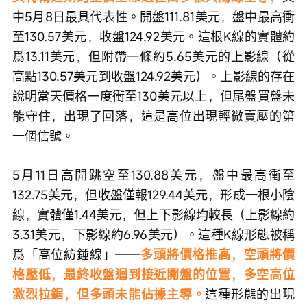
中5月8日最具代表性。開盤111.81美元，盤中最高衝
至130.57美元，收盤124.92美元。這根K線的實體約
爲13.11美元，但附帶一條約5.65美元的上影線（從
高點130.57美元到收盤124.92美元）。上影線的存在
說明當天價格一度衝至130美元以上，但尾盤買盤未
能守住，出現了回落，這是高位出現輕微賣壓的第
一個信號。
5月11日高開跳空至130.88美元，盤中最高衝至
132.75美元，但收盤僅報129.44美元，形成一根小陰
線，實體僅1.44美元，但上下影線均較長（上影線約
3.31美元，下影線約6.96美元）。這種K線形態被稱
爲「高位紡錘線」——
多頭將價格推高，空頭將價
格壓低，最終收盤迴到接近開盤的位置，多空高位
激烈拉鋸，但多頭未能佔據主導。
這種形態的出現