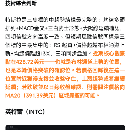
技術綜合判斷
特斯拉是三隻標的中趨勢結構最完整的：均線多頭
排列+MACD金叉+三白武士形態+大陽線延續確認，
四項信號方向高度一致。但短期風險信號同樣是三
個標的中最集中的：RSI超買+價格超越布林通道上
軌+均線偏離超13%，三項同步疊加。
近期核心觀察
點在428.72美元——也就是布林通道上軌的位置，
也是本輪價格突破的確認位。若價格回踩後在這一
位置附近獲得支撐並收盤守住，上漲趨勢或將繼續
延續；若跌破並以日線收盤確認，則需關注價格向
MA20（391.39美元）區域靠攏的可能。
英特爾（INTC）