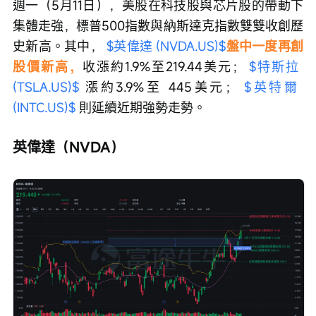
週一（5月11日），美股在科技股與芯片股的帶動下
集體走強，標普500指數與納斯達克指數雙雙收創歷
史新高。其中， 
$英偉達 (NVDA.US)$
盤中一度再創
股價新高，
收漲約1.9%至219.44美元； 
$特斯拉 
(TSLA.US)$
 漲約3.9%至 445美元； 
$英特爾 
(INTC.US)$
 則延續近期強勢走勢。
英偉達（NVDA）