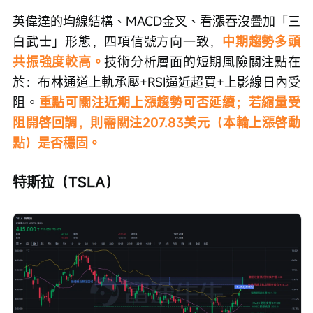
英偉達的均線結構、MACD金叉、看漲吞沒疊加「三
白武士」形態，四項信號方向一致，
中期趨勢多頭
共振強度較高。
技術分析層面的短期風險關注點在
於：布林通道上軌承壓+RSI逼近超買+上影線日內受
阻。
重點可關注近期上漲趨勢可否延續；若縮量受
阻開啓回調，則需關注207.83美元（本輪上漲啓動
點）是否穩固。
特斯拉（TSLA）