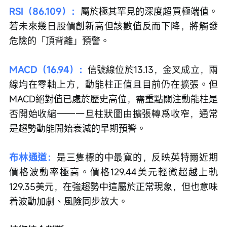
RSI（86.109）：
屬於極其罕見的深度超買極端值。
若未來幾日股價創新高但該數值反而下降，將觸發
危險的「頂背離」預警。
MACD（16.94）：
信號線位於13.13，金叉成立，兩
線均在零軸上方，動能柱正值且目前仍在擴張。但
MACD絕對值已處於歷史高位，需重點關注動能柱是
否開始收縮——一旦柱狀圖由擴張轉爲收窄，通常
是趨勢動能開始衰減的早期預警。
布林通道：
是三隻標的中最寬的，反映英特爾近期
價格波動率極高。價格129.44美元輕微超越上軌
129.35美元，在強趨勢中這屬於正常現象，但也意味
着波動加劇、風險同步放大。