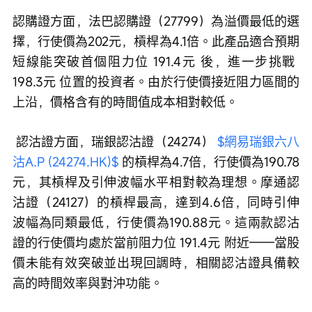
認購證方面，法巴認購證（27799）為溢價最低的選
擇，行使價為202元，槓桿為4.1倍。此產品適合預期
短線能突破首個阻力位 191.4元 後，進一步挑戰 
198.3元 位置的投資者。由於行使價接近阻力區間的
上沿，價格含有的時間值成本相對較低。
 認沽證方面，瑞銀認沽證（24274） 
$網易瑞銀六八
沽A.P (24274.HK)$
 的槓桿為4.7倍，行使價為190.78
元，其槓桿及引伸波幅水平相對較為理想。摩通認
沽證（24127）的槓桿最高，達到4.6倍，同時引伸
波幅為同類最低，行使價為190.88元。這兩款認沽
證的行使價均處於當前阻力位 191.4元 附近——當股
價未能有效突破並出現回調時，相關認沽證具備較
高的時間效率與對沖功能。 