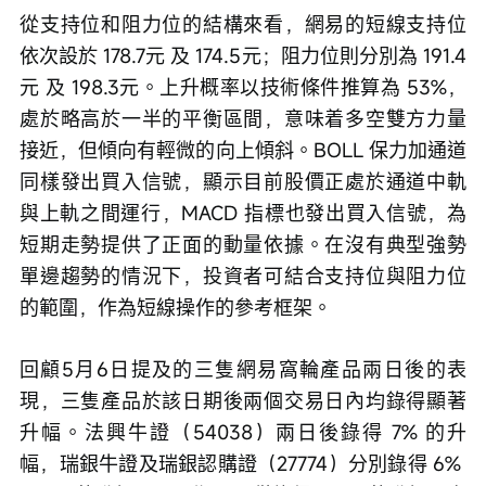
從支持位和阻力位的結構來看，網易的短線支持位
依次設於 178.7元 及 174.5元；阻力位則分別為 191.4
元 及 198.3元。上升概率以技術條件推算為 53%，
處於略高於一半的平衡區間，意味着多空雙方力量
接近，但傾向有輕微的向上傾斜。BOLL 保力加通道
同樣發出買入信號，顯示目前股價正處於通道中軌
與上軌之間運行，MACD 指標也發出買入信號，為
短期走勢提供了正面的動量依據。在沒有典型強勢
單邊趨勢的情況下，投資者可結合支持位與阻力位
的範圍，作為短線操作的參考框架。
回顧5月6日提及的三隻網易窩輪產品兩日後的表
現，三隻產品於該日期後兩個交易日內均錄得顯著
升幅。法興牛證（54038）兩日後錄得 7% 的升
幅，瑞銀牛證及瑞銀認購證（27774）分別錄得 6% 