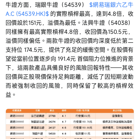
牛證方面，瑞銀牛證（54539） 
$網易瑞銀六乙牛
A.C (54539.HK)$
 的實際槓桿最高，達到4.8倍，收
回價設於151元，溢價為最低。法興牛證（54038）
同樣擁有最高實際槓桿4.8倍，收回價為150.5元，
溢價同樣偏低。兩款牛證的收回價均深度低於第二
支持位 174.5元，提供了充足的緩衝空間。在股價有
望從當前位置逐步向 191.4元 首個阻力位推進的背景
下，這兩款產品具備良好的風險回報特性——其收
回價與正股現價保持足夠距離，減低了因短期波動
而被強制收回的風險，同時保留了較高的槓桿效
益。