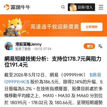
註冊/登入
迎新驚喜賞 股票/BTC等任你揀!
港股窩輪Jenny
關注
發表了動態
 · 
05/12 07:34
網易短線技術分析：支持位178.7元與阻力
位191.4元
截至2026年5月12日，網易（09999.HK） 
$網易 
(09999.HK)$
 股价為186.5元，錄得2.14%的升幅，5
日振幅為5.2%。在技術指標層面，股價目前處於多
條移動平均線之上，MA10、MA30 及 MA60 分別位
於 180.95元、178.02元 及 180.66元，呈現短期趨勢