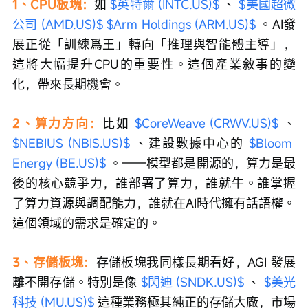
值得逢低進場
Q：怎麼看美股的後市？你看好哪些板塊？
Andrew：
我個人看好以下幾個板塊：
1、CPU板塊：
如 
$英特爾 (INTC.US)$
 、 
$美國超微
公司 (AMD.US)$
$Arm Holdings (ARM.US)$
 。AI發
展正從「訓練爲王」轉向「推理與智能體主導」，
這將大幅提升CPU的重要性。這個產業敘事的變
化，帶來長期機會。
2、算力方向：
比如 
$CoreWeave (CRWV.US)$
 、 
$NEBIUS (NBIS.US)$
 、建設數據中心的 
$Bloom 
Energy (BE.US)$
 。——模型都是開源的，算力是最
後的核心競爭力，誰部署了算力，誰就牛。誰掌握