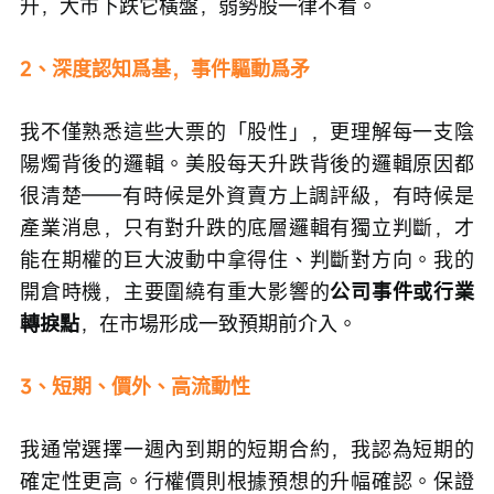
升，大市下跌它橫盤，弱勢股一律不看。
2、深度認知爲基，事件驅動爲矛
我不僅熟悉這些大票的「股性」，更理解每一支陰
陽燭背後的邏輯。美股每天升跌背後的邏輯原因都
很清楚——有時候是外資賣方上調評級，有時候是
產業消息，只有對升跌的底層邏輯有獨立判斷，才
能在期權的巨大波動中拿得住、判斷對方向。我的
開倉時機，主要圍繞有重大影響的
公司事件或行業
轉捩點
，在市場形成一致預期前介入。
3、短期、價外、高流動性
我通常選擇一週內到期的短期合約，我認為短期的
確定性更高。行權價則根據預想的升幅確認。保證