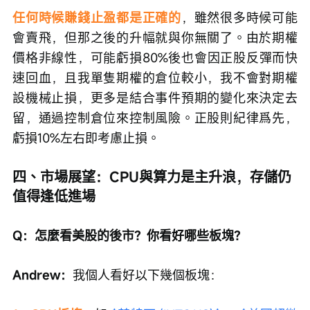
Q：平時倉位管理和止盈止損是怎麼做的？
Andrew：
做期權絕對不梭哈，很多人期權虧一筆
後，想回本就梭哈，結果繼續虧，這樣永遠做不
大。我
單隻期權倉位大概控制在10%以內，絕大部
分情況下只買2%到3%
，嚴格控制單筆風險。
任何時候賺錢止盈都是正確的
，雖然很多時候可能
會賣飛，但那之後的升幅就與你無關了。由於期權
價格非線性，可能虧損80%後也會因正股反彈而快
速回血，且我單隻期權的倉位較小，我不會對期權
設機械止損，更多是結合事件預期的變化來決定去
留，通過控制倉位來控制風險。正股則紀律爲先，
虧損10%左右即考慮止損。
四、市場展望：CPU與算力是主升浪，存儲仍