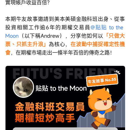
實現帳戶收益百倍？
本期牛友故事邀請到美本美碩金融科班出身、從事
投資相關工作逾6年的期權交易員
@贴贴 to the 
Moon
（以下稱Andrew），分享他如何以
「只做大
票、只抓主升浪」
為核心，
在波動中捕捉確定性機
會
，在期權市場走出一條半年百倍的傳奇之路！