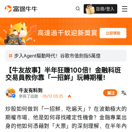
註冊/登入
迎新驚喜賞 股票/BTC等任你揀!
步入Agent驅動時代！谷歌市值劍指5萬億
【牛友故事】半年狂賺100倍！金融科班
交易員教你靠「一招鮮」玩轉期權！
牛友有料到
關注
參與了話題
 · 
05/12 03:25
 · 
炒股如何做到「一招鮮，吃遍天」？在波動極大的
期權市場，他是如何尋找確定性機會？金融專業出
身的他如何憑藉對「大票」的深刻理解，在半年內