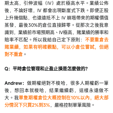
Q：做期權難免有回撤，有沒有失誤的教訓可以分
享？
Andrew：
我經歷過3次腰斬，印象最深刻的一次，
是用30%的倉位賭業績，業績出來後，因為市場預
期太高，引伸波幅（IV）處於極高水平。業績公佈
後，不論好壞，IV 都會出現斷崖式下跌。即便正股
上升幾個點，也遠遠抵不上 IV 崩塌帶來的期權價值
蒸發，最後30%的倉位直接歸零。從那次之後我意
識到，業績前市場預期高、IV極高，賭業績的勝率和
賠率不匹配。所以我給自己定下原則：
不要重倉去
賭業績，如果有明確觀點，可以小倉位嘗試，但絕
對不重倉
。