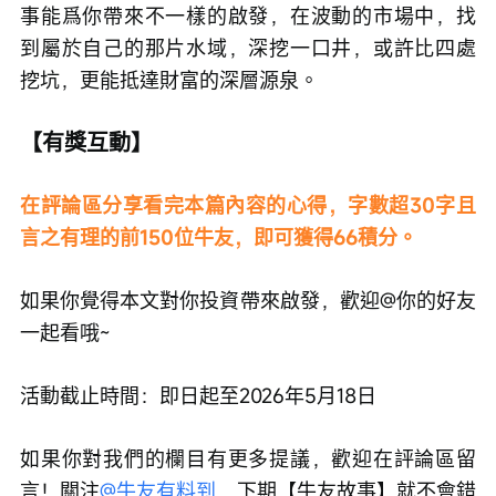
招鮮」，並把它練到極致，做自己熟悉的事，永遠
不會錯。
@贴贴 to the Moon
用「一招鮮吃遍天」的極致專
注，以大票期權為武器、以事件驅動為彈藥，在市
場中書寫了屬於自己的半年百倍傳奇。希望這篇故
事能爲你帶來不一樣的啟發，在波動的市場中，找
到屬於自己的那片水域，深挖一口井，或許比四處
挖坑，更能抵達財富的深層源泉。
【有獎互動】
在評論區分享看完本篇內容的心得，字數超30字且
言之有理的前150位牛友，即可獲得66積分。