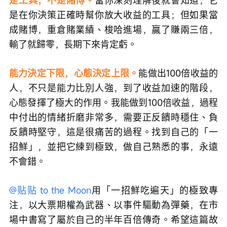
④Vega（引伸波幅敏感度）：
影響期權定價的核心
變量，高IV下賭業績往往是賠率不匹配的賭博
如果連這四個核心概念都搞不清楚，只把期權當成
收益放大工具，肯定做不大，和賭博沒區別。
期權
是工具，不是賭博。
當你深刻理解後就會知道，它
是在你決策正確時幫你放大收益的工具；但如果當
成賭博，重倉賭業績、梭哈進場，贏了賺兩三倍，
輸了就歸零，長期下來肯定虧。
能力決定下限，心態決定上限。
能做出100倍收益的
人，不只是能力比別人強，到了收益加速的階段，
心態發揮了極大的作用。我能做到100倍收益，過程
中付出的情緒折磨非常多，需要正反饋時穩住、負
反饋時堅守，這是很痛苦的過程。找到自己的「一