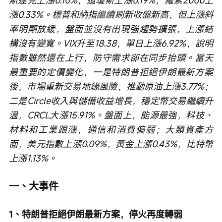
斯達克上漲0.10%，道瓊斯上漲0.19%，羅素2000上
漲0.33%。標普和納指繼續刷新收盤新高，但上漲斜
率明顯放緩，盤面並沒有出現強趨勢擴張，上漲結
構沒有變寬。VIX升至18.38，單日上漲6.92%，說明
指數雖然還在上行，防守需求卻在同步抬頭。當天
最重要的定價變化，一是特朗普拒絕伊朗最新方案
後，市場重新交易地緣風險，推動原油上漲3.77%；
二是Circle收入與儲備收益增長，穩定幣交易繼續升
溫，CRCL大漲15.91%。盤面上，能源最強，科技、
材料和工業跟漲，通信和消費偏弱；大類資產方
面，美元指數上漲0.09%，黃金上漲0.43%，比特幣
上漲1.13%。
一、大事件
1、特朗普拒絕伊朗最新方案，停火再度轉弱