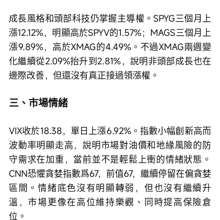
成長風格和頭部科技仍掌握主導權。SPYG三個月上
漲12.12%，明顯高於SPYV的1.57%；MAGS三個月上
漲9.89%，高於XMAG的4.49%。不過XMAG兩週變
化繼續從2.09%抬升到2.81%，說明非頭部成長也在
邊際改善，但還沒有真正接過領漲權。
三、市場情緒
VIX收於18.38，單日上漲6.92%。指數小幅創新高而
波動率明顯走高，說明市場對油價和地緣風險的防
守需求在加重，當前並不是輕鬆上衝的情緒狀態。
CNN恐懼貪婪指數爲67，前值67，繼續停留在偏貪婪
區間。情緒底色沒有明顯轉弱，但也沒有繼續升
溫，市場更像在高位維持樂觀、同時提高保險倉
位。