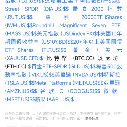
指數 (.DJI.US)$
$道瓊斯工業平均指數ETF-State 
Street SPDR (DIA.US)$
$羅素2000指數 
(.RUT.US)$
$羅素2000ETF-iShares 
(IWM.US)$
$Roundhill Magnificent Seven ETF 
(MAGS.US)$
$美元指數 (USDindex.FX)$
$美國10年
期國債收益率 (US10Y.BD)$
$20+年以上美國國債
ETF-iShares (TLT.US)$
$黃金/美元 
(XAUUSD.CFD)$
 比特幣 (BTC.CC) 以太坊 
(ETH.CC) 
$黃金ETF-SPDR (GLD.US)$
$標普500波
動率指數 (.VIX.US)$
$英偉達 (NVDA.US)$
$特斯拉 
(TSLA.US)$
$Meta Platforms (META.US)$
$亞馬遜 
(AMZN.US)$
$谷歌-C (GOOG.US)$
$微軟 
(MSFT.US)$
$蘋果 (AAPL.US)$
風險及免責聲明：以上內容僅代表作者個人觀點，不代表富途任何立場，亦不
構成任何投資建議，富途對此不作任何保證與承諾。
更多信息