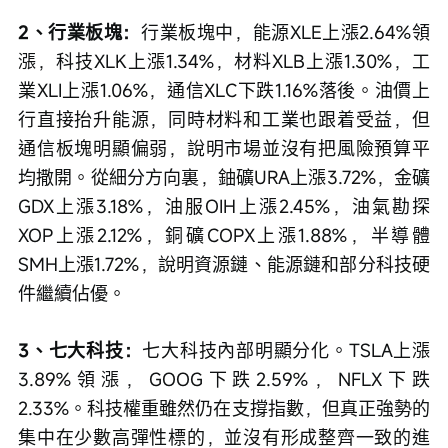
2、行業板塊：
行業板塊中，能源XLE上漲2.64%領
漲，科技XLK上漲1.34%，材料XLB上漲1.30%，工
業XLI上漲1.06%，通信XLC下跌1.16%落後。油價上
行直接抬升能源，同時材料和工業也跟着受益，但
通信板塊明顯偏弱，說明市場並沒有把風險預算平
均撒開。從細分方向裏，鈾礦URA上漲3.72%，金礦
GDX上漲3.18%，油服OIH上漲2.45%，油氣勘探
XOP上漲2.12%，銅礦COPX上漲1.88%，半導體
SMH上漲1.72%，說明資源鏈、能源鏈和部分科技硬
件繼續佔優。
3、七大科技：
七大科技內部明顯分化。TSLA上漲
3.89%領漲，GOOG下跌2.59%，NFLX下跌
2.33%。科技權重雖然仍在支撐指數，但真正強勢的
集中在少數高彈性標的，並沒有形成整齊一致的進