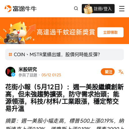
註冊/登入
迎新驚喜賞 股票/BTC等任你揀!
COIN、MSTR業績出爐，股價何時能反彈？
米股研究
關注
參與了話題
 · 
05/12 01:23
花街小報（5月12日）：週一美股繼續創新
高，但未強趨勢擴張，防守需求抬頭；能
源領漲，科技/材料/工業跟漲，穩定幣交
易升溫
摘要：週一美股小幅走高，標普500上漲0.19%，納