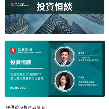
Loaded
:
Progress
:
取
0%
0%
消
/
播
靜
放
音
速
度
[僅供香港投資者參考]