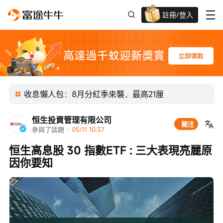
註冊/登入
迎新驚喜賞 股票/BTC等任你揀!
收息懶人包：8月分紅季來襲，最高21厘
恒生投資管理有限公司
關注
參與了話題
 · 
05/11 10:37
恒生高息股 30 指數ETF : 三大表現亮麗原
因你要知