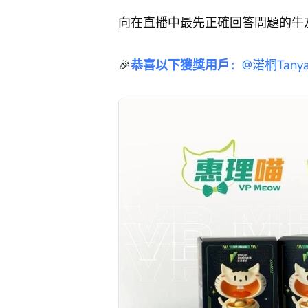
向在直播中最先正確回答問題的牛
🎉
恭喜以下獲獎用戶：
@渃桐Tany