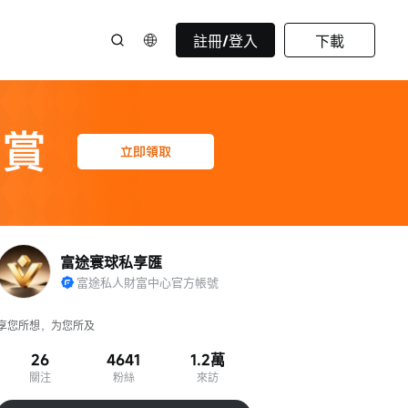
註冊/登入
下載
富途寰球私享匯
富途私人財富中心官方帳號
享您所想，为您所及
26
4641
1.2萬
關注
粉絲
來訪