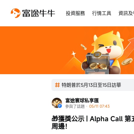
投資服務
行情工具
資訊及
特朗普於5月13日至15日訪華
富途寰球私享匯
參與了話題
 · 
05/11 07:43
🎁獲獎公示 | Alpha C
周邊！