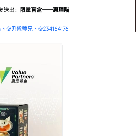
友送出：
限量盲盒——惠理瞄
a
、
@见微师兄
、
@234164176