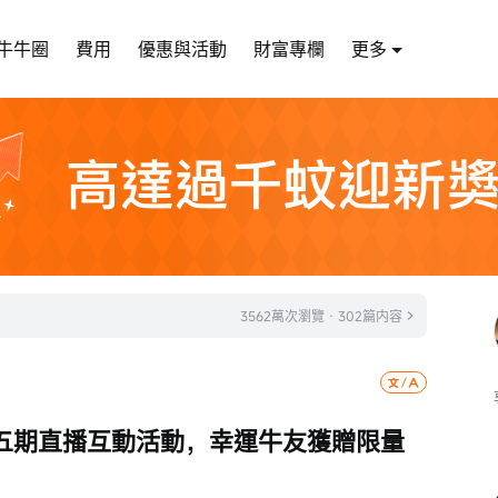
牛牛圈
費用
優惠與活動
財富專欄
更多
3562萬次瀏覽 · 302篇内容
all 第五期直播互動活動，幸運牛友獲贈限量