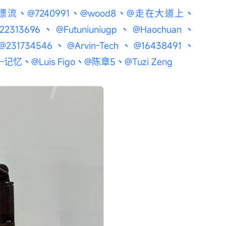
漂流
、
@7240991
、
@wood8
、
@走在大道上
、
22313696
、
@Futuniuniugp
、
@Haochuan
、
@231734546
、
@Arvin-Tech
、
@16438491
、
-记忆
、
@Luis Figo
、
@陈章5
、
@Tuzi Zeng