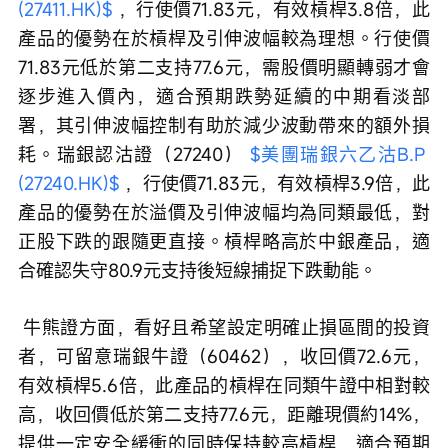
(27411.HK)$
 ，行使價71.83元，有效槓桿3.8倍，此
產品的優勢在於槓桿及引伸波幅較為理想。行使價
71.83元低於第二支持77.6元，需股價明顯轉弱才會
逐步進入價內，適合預期跌勢延續的中期看淡部
署，其引伸波幅控制有助於減少波動帶來的額外損
耗。瑞銀認沽證（27240） 
$美團瑞銀六乙沽B.P 
(27240.HK)$
 ，行使價71.83元，有效槓桿3.9倍，此
產品的優勢在於溢價及引伸波幅均為同類最低，對
正股下跌的跟隨更直接。槓桿略高於中銀產品，適
合確認失守80.9元支持後短線捕捉下跌動能。
 牛熊證方面，看好且希望設定明確止損區間的投資
者，可留意瑞銀牛證（60462），收回價72.6元，
有效槓桿5.6倍，此產品的槓桿在同類牛證中相對較
高，收回價低於第二支持77.6元，距離現價約14%，
提供一定安全緩衝的同時保持較高槓桿，適合預期