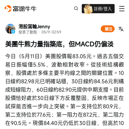
註冊/登入
迎新驚喜賞 股票/BTC等任你揀!
港股窩輪Jenny
關注
發表了動態
 · 
05/11 02:59
美團牛熊力量指築底，但MACD仍偏淡
今日（5月11日）美團股價報83.05元。過去五個交
易日振幅僅5.5%，波動相對收窄。從技術結構觀
察，股價處於多條主要平均線之間的關鍵位置。10
日線約82.98元已明確站穩，30日線約84.56元則構
成短線阻力，60日線約82.90元提供中期支撐。目前
股價恰好處於30日線下方反覆整固，反映市場正在
試探能否進一步向上突破。第一支持位於80.9元，
第二支持位於77.6元；第一阻力在87.2元，第二阻力
在90.5元。現價84.40元仍低於30日線，但高於10