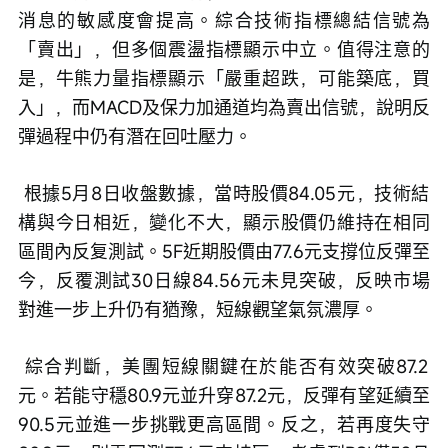
消息的敏感度會提高。綜合技術指標總結信號為
「賣出」，但多個震盪指標顯示中立。值得注意的
是，牛熊力量指標顯示「嚴重超跌，可能築底，買
入」，而MACD及保力加通道均為賣出信號，說明反
彈過程中仍有潛在回吐壓力。
 根據5月8日收盤數據，當時股價84.05元，技術結
構與今日相近，變化不大，顯示股價仍維持在相同
區間內反复測試。5F近期股價由77.6元支撐位反彈至
今，反覆測試30日線84.56元未見突破，反映市場
對進一步上升仍有猶豫，短線觀望氣氛濃厚。
 綜合判斷，美團短線關鍵在於能否有效突破87.2
元。若能守穩80.9元並升穿87.2元，反彈有望延續至
90.5元並進一步挑戰更高區間。反之，若再度失守