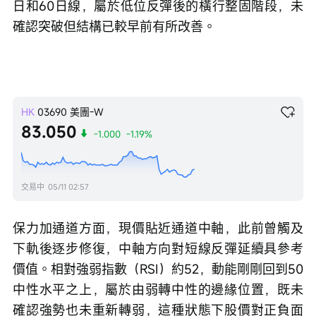
日和60日線，屬於低位反彈後的橫行整固階段，未
確認突破但結構已較早前有所改善。
HK
03690
美團-W
83.050
-1.000
-1.19%
交易中
05/11 02:57
保力加通道方面，現價貼近通道中軸，此前曾觸及
下軌後逐步修復，中軸方向對短線反彈延續具參考
價值。相對強弱指數（RSI）約52，動能剛剛回到50
中性水平之上，屬於由弱轉中性的邊緣位置，既未
確認強勢也未重新轉弱，這種狀態下股價對正負面