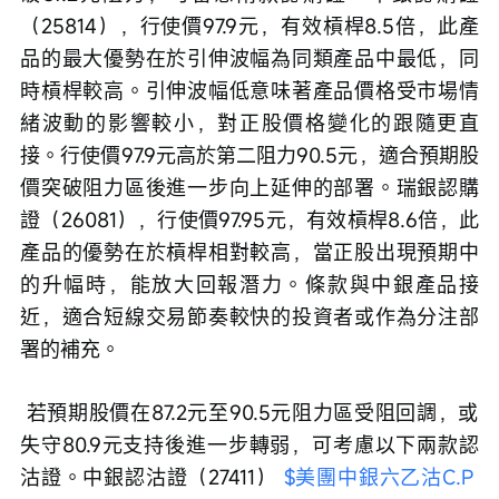
（25814），行使價97.9元，有效槓桿8.5倍，此產
品的最大優勢在於引伸波幅為同類產品中最低，同
時槓桿較高。引伸波幅低意味著產品價格受市場情
緒波動的影響較小，對正股價格變化的跟隨更直
接。行使價97.9元高於第二阻力90.5元，適合預期股
價突破阻力區後進一步向上延伸的部署。瑞銀認購
證（26081），行使價97.95元，有效槓桿8.6倍，此
產品的優勢在於槓桿相對較高，當正股出現預期中
的升幅時，能放大回報潛力。條款與中銀產品接
近，適合短線交易節奏較快的投資者或作為分注部
署的補充。
 若預期股價在87.2元至90.5元阻力區受阻回調，或
失守80.9元支持後進一步轉弱，可考慮以下兩款認
沽證。中銀認沽證（27411） 
$美團中銀六乙沽C.P 