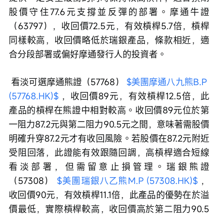
股價守住77.6元支撐並反彈的部署。摩通牛證
（63797），收回價72.5元，有效槓桿5.7倍，槓桿
同樣較高，收回價略低於瑞銀產品，條款相近，適
合分段部署或偏好摩通發行人的投資者。
 看淡可選摩通熊證（57768） 
$美團摩通八九熊B.P 
(57768.HK)$
 ，收回價89元，有效槓桿12.5倍，此
產品的槓桿在熊證中相對較高。收回價89元位於第
一阻力87.2元與第二阻力90.5元之間，意味著需股價
明確升穿87.2元才有收回風險。若股價在87.2元附近
受阻回落，此證能有效跟隨回調，高槓桿適合短線
看淡部署，但需留意止損管理。瑞銀熊證
（57308） 
$美團瑞銀八乙熊M.P (57308.HK)$
 ，
收回價90元，有效槓桿11.1倍，此產品的優勢在於溢
價最低，實際槓桿較高，收回價高於第二阻力90.5