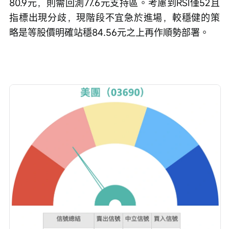
80.9元，則需回測77.6元支持區。考慮到RSI僅52且
指標出現分歧，現階段不宜急於進場，較穩健的策
略是等股價明確站穩84.56元之上再作順勢部署。