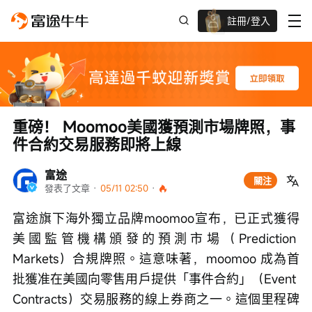
註冊/登入
迎新驚喜賞 股票/BTC等任你揀!
重磅！ Moomoo美國獲預測市場牌照，事
件合約交易服務即將上線
富途
關注
發表了文章
 · 
05/11 02:50
 · 
富途旗下海外獨立品牌moomoo宣布，已正式獲得
美國監管機構頒發的預測市場（Prediction 
Markets）合規牌照。這意味著，moomoo 成為首
批獲准在美國向零售用戶提供「事件合約」（Event 
Contracts）交易服務的線上券商之一。這個里程碑