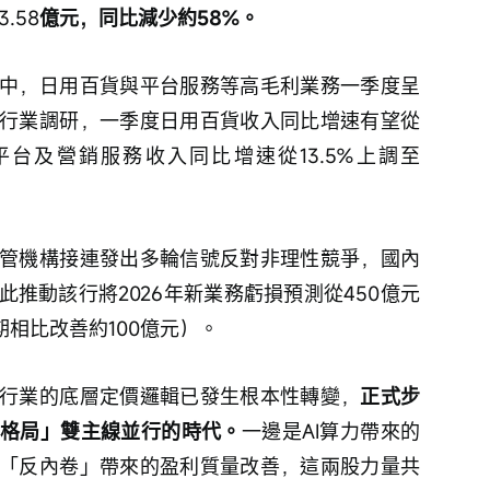
3.58
億元，同比減少約58%。
中，日用百貨與平台服務等高毛利業務一季度呈
行業調研，一季度日用百貨收入同比增速有望從
，平台及營銷服務收入同比增速從13.5%上調至
管機構接連發出多輪信號反對非理性競爭，國內
推動該行將2026年新業務虧損預測從450億元
期相比改善約100億元）。
行業的底層定價邏輯已發生根本性轉變，
正式步
塑格局」雙主線並行的時代。
一邊是AI算力帶來的
「反內卷」帶來的盈利質量改善，這兩股力量共