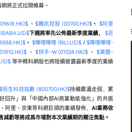
績期將正式拉開帷幕。
9618.HK)$
 、
$騰訊控股 (00700.HK)$
、 
$阿里
BABA.US)$
下週將率先公佈最新季度業績， 
$百
888.HK)$
、 
$嗶哩嗶哩 (BILI.US)$
 / 
$嗶哩嗶哩-
1810.HK)$
 、 
$快手-W (01024.HK)$
 、 
$美團-
US)$
 等中概科網股也將陸續披露最新季度的業績
$恒生科技指數 (800700.HK)$
持續震盪走弱，累
偏好回升」與「中國內部AI商業動能強化」的共振
、阿里、京東等科網巨頭的業績發佈，
AI業務收
零售減虧等將成爲市場對本次業績期的關注焦點。