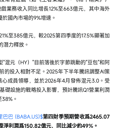
戲業務收入同比增長12%至663億元，其中海外
優於國內市場的9%增速。
%至385億元，較2025第四季度的17.5%顯著加
的潛力釋放。
"混元（HY）"目前落後於字節跳動的"豆包"和阿
之前的投入相對不足。2025年下半年騰訊調整AI策
核心成員領導，並於2026年4月發佈混元3.0。受
才和基礎設施的戰略投入影響，預計騰訊Q1營業利潤
至38%。
巴巴 (BABA.US)$
第四財季預期營收爲2465.07
整淨利潤爲150.82億元，同比減少約49%。