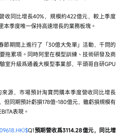
4營收同比增長40%，規模約422億元，較上季度
阿里本季度唯一保持高速增長的業務板塊。
在春節期間上進行了「30億大免單」活動，千問的
要拖累項。同時阿里在模型訓練、技術研發及商
驗室升級爲通義大模型事業部，平頭哥自研GPU
的來源，市場預計淘寶閃購本季度營收同比增長
但同期預計虧損178億-180億元，雖虧損規模有
ITA表現。
9618.HK)$
Q1
預期營收爲3114.28億元，同比增