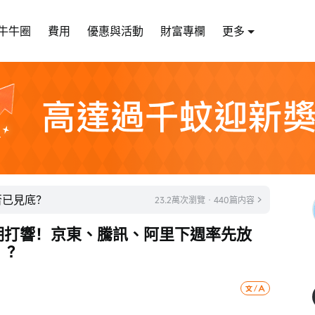
牛牛圈
費用
優惠與活動
財富專欄
更多
否已見底？
23.2萬次瀏覽 · 440篇内容
績期打響！京東、騰訊、阿里下週率先放
」？