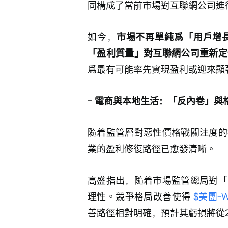
同構成了當前市場對互聯網公司進
如今，
市場不再單純爲「用戶增
「盈利質量」對互聯網公司重新定
爲最有可能率先實現盈利或迎來顯
– 
電商與本地生活：「反內卷」與
隨着監管層對惡性價格戰關注度的
業的盈利修復路徑已愈發清晰。
高盛指出，隨着市場監管總局對「
理性。競爭格局改善使得 
$美團-W 
善路徑相對明確，預計其虧損將從2