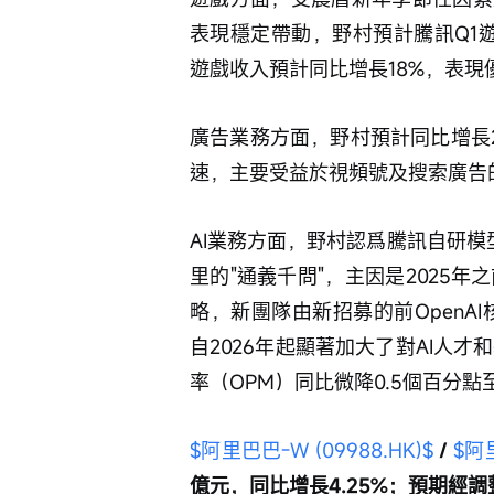
表現穩定帶動，野村預計騰訊Q1遊
遊戲收入預計同比增長18%，表現
廣告業務方面，野村預計同比增長21
速，主要受益於視頻號及搜索廣告
AI業務方面，野村認爲騰訊自研模型
里的"通義千問"，主因是2025年
略，新團隊由新招募的前OpenAI
自2026年起顯著加大了對AI人
率（OPM）同比微降0.5個百分點
$阿里巴巴-W (09988.HK)$
 / 
$阿里
億元，同比增長4.25%；預期經調