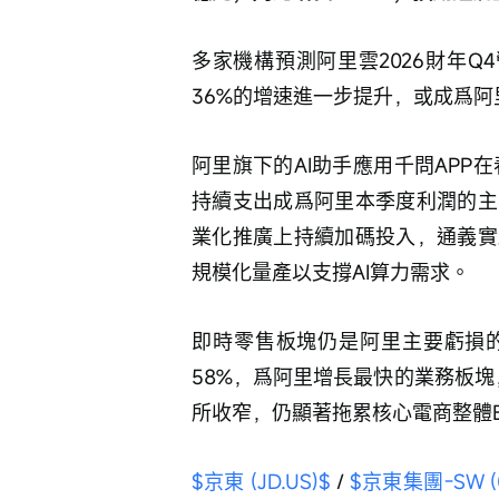
多家機構預測阿里雲2026財年Q
36%的增速進一步提升，或成爲
阿里旗下的AI助手應用千問APP
持續支出成爲阿里本季度利潤的主
業化推廣上持續加碼投入，通義實
規模化量產以支撐AI算力需求。
即時零售板塊仍是阿里主要虧損
58%，爲阿里增長最快的業務板塊，
所收窄，仍顯著拖累核心電商整體EB
$京東 (JD.US)$
 / 
$京東集團-SW (0