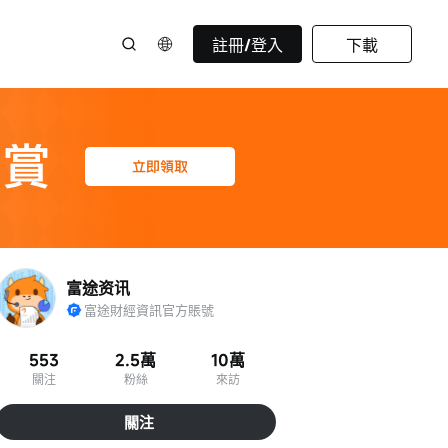
註冊/登入
下載
富途资讯
富途財經資訊官方賬號
553
2.5萬
10萬
關注
粉絲
來訪
關注