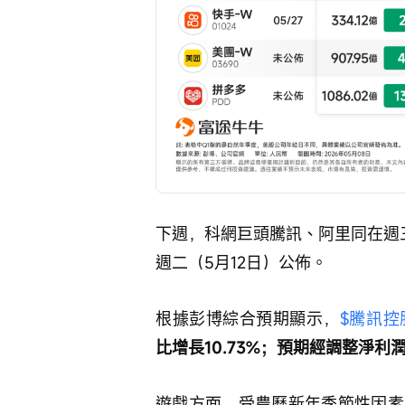
下週，科網巨頭騰訊、阿里同在週
週二（5月12日）公佈。
根據彭博綜合預期顯示，
$騰訊控股 
比增長10.73%；預期經調整淨利潤爲
遊戲方面，受農曆新年季節性因素