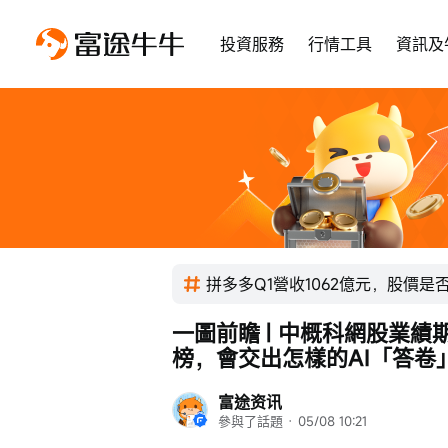
投資服務
行情工具
資訊及
拼多多Q1營收1062億元，股價是
一圖前瞻 | 中概科網股業
榜，會交出怎樣的AI「答卷
富途资讯
參與了話題
 · 
05/08 10:21