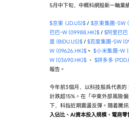
5月中下旬，中概科網股新一輪業
$京東 (JD.US)$
 / 
$京東集團-SW (0
巴巴-W (09988.HK)$
 / 
$阿里巴巴 (
度 (BIDU.US)$
 / 
$百度集團-SW (09
W (09626.HK)$
、 
$小米集團-W (0
W (03690.HK)$
 、 
$拼多多 (PDD.
報告。
今年前3個月，以科技股爲代表的 
計跌超15%。在「中東外部風險
下，科指近期震盪反彈。隨着騰訊
入佔比、AI資本投入規模、電商