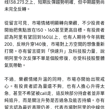
线138.273之上，短期反彈趨勢明確，但中期趨勢尚
未完全反轉。
從留言可見，市場情緒明顯轉向樂觀，不少投資者
開始把焦點放在150、160甚至更高目標。有投資者
認為阿里有望回到160以上，也有人期待今年挑戰
200，反映升穿140後，市場對上方空間的想像重新
打開。亦有留言提到「快速升」及科技股力量，說
明阿里今次反彈不單是個股修復，亦受科技股整體
氣氛帶動。
不過，樂觀情緒升溫的同時，市場亦開始出現戒
心。有投資者認為量還不夠，也有人擔心升得太
急，甚至不希望被call走，這反映部分持倉者並非單
純追升，而是關注升勢是否過急及能否持續。亦有
留言認為最近表現仍差，代表市場對阿里的中線信