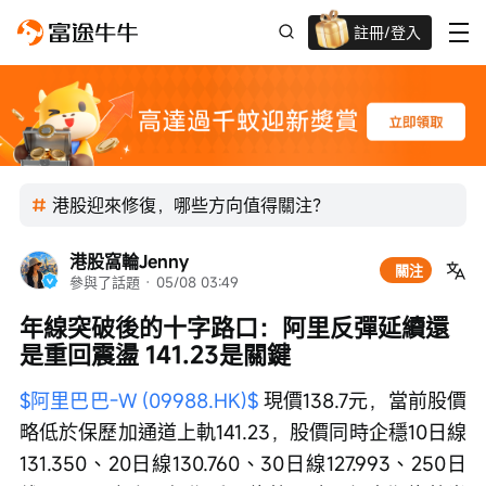
註冊/登入
迎新驚喜賞 股票/BTC等任你揀!
港股迎來修復，哪些方向值得關注？
港股窩輪Jenny
關注
參與了話題
 · 
05/08 03:49
年線突破後的十字路口：阿里反彈延續還
是重回震盪 141.23是關鍵
$阿里巴巴-W (09988.HK)$
 現價138.7元，當前股價
略低於保歷加通道上軌141.23，股價同時企穩10日線
131.350、20日線130.760、30日線127.993、250日