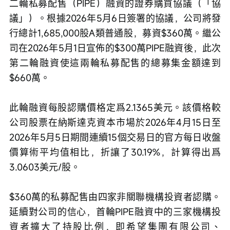
二輪私募配售（PIPE）融資的證券購買協議（「協
議」）。根據2026年5月6日簽署的協議，公司將發
行總計1,685,000股A類普通股，募資$360萬。繼公
司在2026年5月1日宣佈的$300萬PIPE融資後，此次
第二輪融資使這兩輪私募配售的總募集金額達到
$660萬。
此輪融資每股認購價格定爲2.1365美元。該價格較
公司股票在納斯達克資本市場於2026年4月15日至
2026年5月5日期間連續15個交易日的官方每日收盤
價算術平均值相比，折讓了30.19%，計算得出爲
3.0603美元/股。
$360萬的私募配售由四家非關聯機構投資者認購。
延續對公司的信心，首輪PIPE融資中的三家機構投
資者擴大了持股比例，即希望集團有限公司、