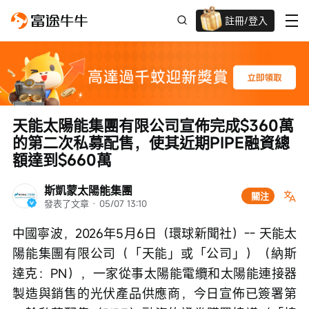
註冊/登入
迎新驚喜賞 股票/BTC等任你揀!
天能太陽能集團有限公司宣佈完成$360萬
的第二次私募配售，使其近期PIPE融資總
額達到$660萬
斯凱蒙太陽能集團
關注
發表了文章
 · 
05/07 13:10
中國寧波，2026年5月6日（環球新聞社）-- 天能太
陽能集團有限公司（「天能」或「公司」）（納斯
達克：PN），一家從事太陽能電纜和太陽能連接器
製造與銷售的光伏產品供應商，今日宣佈已簽署第