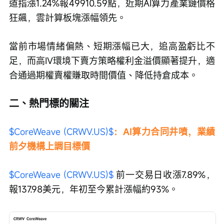
道指漲1.24%報49910.59點，近期AI算力產業鏈價格
狂飆，雲計算板塊漲幅領先。
當前市場情緒偏熱、短期漲幅已大，追高盈虧比不
足，而高IV環境下賣方策略權利金溢價顯著提升，適
合通過期權賣權賺取時間價值、降低持倉成本。
二、熱門標的關注
$CoreWeave (CRWV.US)$
：AI算力合同井噴，業績
前夕機構上調目標價
$CoreWeave (CRWV.US)$
 前一交易日收漲7.89%，
報137.98美元，年初至今累計漲幅約93%。