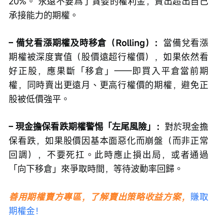
20%。 永遠不要爲了貪婪的權利金，賣出超出自己
承接能力的期權。
– 備兌看漲期權及時移倉（Rolling）：
當備兌看漲
期權被深度實值（股價遠超行權價），如果依然看
好正股，應果斷「移倉」——即買入平倉當前期
權，同時賣出更遠月、更高行權價的期權，避免正
股被低價強平。
– 現金擔保看跌期權警惕「左尾風險」：
對於現金擔
保看跌，如果股價因基本面惡化而崩盤（而非正常
回調），不要死扛。此時應止損出局，或者通過
「向下移倉」來爭取時間，等待波動率回歸。
善用期權賣方專區，了解賣出策略收益方案，
賺取
期權金！