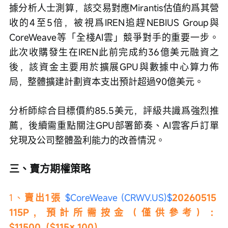
據分析人士測算，該交易對應Mirantis估值約爲其營
收的4至5倍，被視爲IREN追趕NEBIUS Group與
CoreWeave等「全棧AI雲」競爭對手的重要一步。
此次收購發生在IREN此前完成約36億美元融資之
後，該資金主要用於擴展GPU與數據中心算力佈
局，整體擴建計劃資本支出預計超過90億美元。
分析師綜合目標價約85.5美元，評級共識爲強烈推
薦，後續需重點關注GPU部署節奏、AI雲客戶訂單
兌現及公司整體盈利能力的改善情況。
三、賣方期權策略
1、
賣出1張 
$CoreWeave (CRWV.US)$
20260515 
115P，預計所需按金（僅供參考）：
$11500（$115× 100）