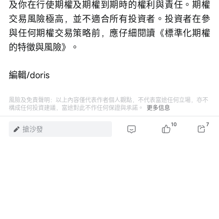
及你在行使期權及期權到期時的權利與責任。期權
交易風險極高，並不適合所有投資者。投資者在參
與任何期權交易策略前，應仔細閱讀《標準化期權
的特徵與風險》。
編輯/doris
風險及免責聲明：以上內容僅代表作者個人觀點，不代表富途任何立場，亦不
構成任何投資建議，富途對此不作任何保證與承諾。
更多信息
10
7
10
搶沙發
瀏覽 16.5萬
舉報
評論
登錄
發表評論