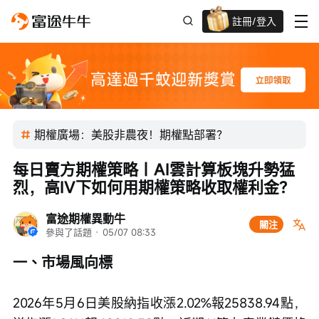
註冊/登入
迎新驚喜賞 股票/BTC等任你揀!
期權廣場：美股非農夜！期權點部署？
每日賣方期權策略｜AI雲計算板塊升勢猛
烈，高IV下如何用期權策略收取權利金？
富途期權異動牛
關注
參與了話題
 · 
05/07 08:33
一、市場風向標
2026年5月6日美股納指收漲2.02%報25838.94點，