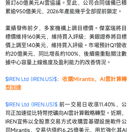
簽訂60億美元AI雲協議。至此，公司合同儲備已積
累逾950億美元，2026年產能幾乎全部提前鎖定。
業績發佈前夕，多家機構上調目標價。傑富瑞將目
標價維持160美元，維持買入評級；美銀證券將目標
價上調至140美元，維持買入評級。市場預計Q1營收
約20億美元，同比增長約100%，後續需重點關注數
據中心容量上線進度及盈利能力的改善情況。
$IREN Ltd (IREN.US)$
：收購Mirantis，AI雲計算轉
型加速
$IREN Ltd (IREN.US)$
 前一交易日收漲11.40%，公
司正加速從比特幣挖礦向AI雲計算戰略轉型。近期，
IREN宣佈以全股票交易方式收購雲基礎設施軟件公
司Mirantis，交易估值約6.25億美元，用於強化其AI