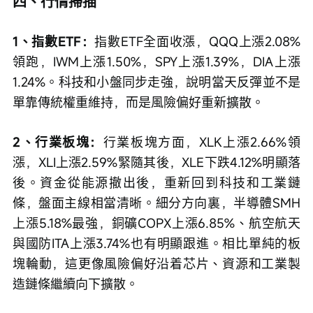
四、行情掃描
1、指數ETF：
指數ETF全面收漲，QQQ上漲2.08%
領跑，IWM上漲1.50%，SPY上漲1.39%，DIA上漲
1.24%。科技和小盤同步走強，說明當天反彈並不是
單靠傳統權重維持，而是風險偏好重新擴散。
2、行業板塊：
行業板塊方面，XLK上漲2.66%領
漲，XLI上漲2.59%緊隨其後，XLE下跌4.12%明顯落
後。資金從能源撤出後，重新回到科技和工業鏈
條，盤面主線相當清晰。細分方向裏，半導體SMH
上漲5.18%最強，銅礦COPX上漲6.85%、航空航天
與國防ITA上漲3.74%也有明顯跟進。相比單純的板
塊輪動，這更像風險偏好沿着芯片、資源和工業製
造鏈條繼續向下擴散。