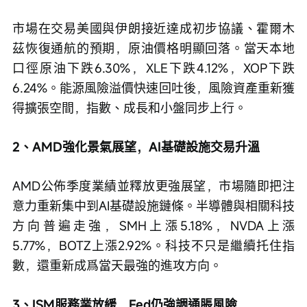
市場在交易美國與伊朗接近達成初步協議、霍爾木
茲恢復通航的預期，原油價格明顯回落。當天本地
口徑原油下跌6.30%，XLE下跌4.12%，XOP下跌
6.24%。能源風險溢價快速回吐後，風險資產重新獲
得擴張空間，指數、成長和小盤同步上行。
2、AMD強化景氣展望，AI基礎設施交易升溫
AMD公佈季度業績並釋放更強展望，市場隨即把注
意力重新集中到AI基礎設施鏈條。半導體與相關科技
方向普遍走強，SMH上漲5.18%，NVDA上漲
5.77%，BOTZ上漲2.92%。科技不只是繼續托住指
數，還重新成爲當天最強的進攻方向。
3、ISM服務業放緩，Fed仍強調通脹風險