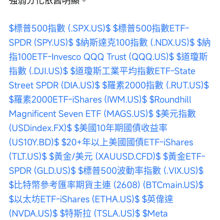
強弱分化依舊明顯。
$標普500指數 (.SPX.US)$
$標普500指數ETF-
SPDR (SPY.US)$
$納斯達克100指數 (.NDX.US)$
$納
指100ETF-Invesco QQQ Trust (QQQ.US)$
$道瓊斯
指數 (.DJI.US)$
$道瓊斯工業平均指數ETF-State 
Street SPDR (DIA.US)$
$羅素2000指數 (.RUT.US)$
$羅素2000ETF-iShares (IWM.US)$
$Roundhill 
Magnificent Seven ETF (MAGS.US)$
$美元指數 
(USDindex.FX)$
$美國10年期國債收益率 
(US10Y.BD)$
$20+年以上美國國債ETF-iShares 
(TLT.US)$
$黃金/美元 (XAUUSD.CFD)$
$黃金ETF-
SPDR (GLD.US)$
$標普500波動率指數 (.VIX.US)$
$比特幣參考匯率期貨主連 (2608) (BTCmain.US)$
$以太坊ETF-iShares (ETHA.US)$
$英偉達 
(NVDA.US)$
$特斯拉 (TSLA.US)$
$Meta 