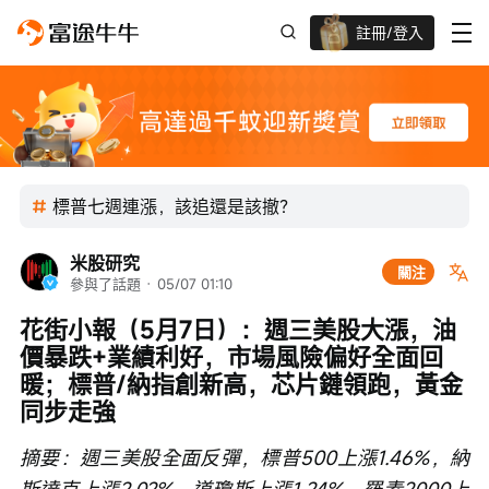
註冊/登入
迎新驚喜賞 股票/BTC等任你揀!
標普七週連漲，該追還是該撤？
米股研究
關注
參與了話題
 · 
05/07 01:10
花街小報（5月7日）：週三美股大漲，油
價暴跌+業績利好，市場風險偏好全面回
暖；標普/納指創新高，芯片鏈領跑，黃金
同步走強
摘要：週三美股全面反彈，標普500上漲1.46%，納