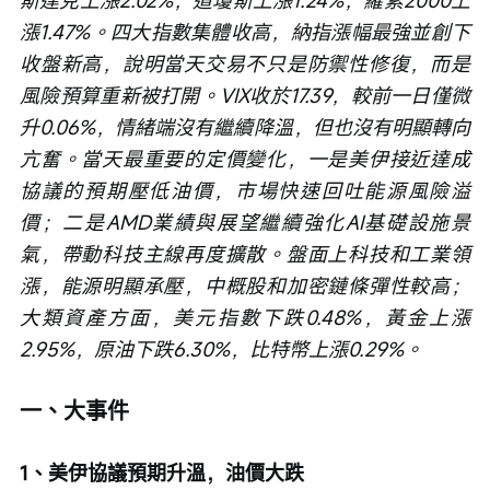
斯達克上漲2.02%，道瓊斯上漲1.24%，羅素2000上
漲1.47%。四大指數集體收高，納指漲幅最強並創下
收盤新高，說明當天交易不只是防禦性修復，而是
風險預算重新被打開。VIX收於17.39，較前一日僅微
升0.06%，情緒端沒有繼續降溫，但也沒有明顯轉向
亢奮。當天最重要的定價變化，一是美伊接近達成
協議的預期壓低油價，市場快速回吐能源風險溢
價；二是AMD業績與展望繼續強化AI基礎設施景
氣，帶動科技主線再度擴散。盤面上科技和工業領
漲，能源明顯承壓，中概股和加密鏈條彈性較高；
大類資產方面，美元指數下跌0.48%，黃金上漲
2.95%，原油下跌6.30%，比特幣上漲0.29%。
一、大事件
1、美伊協議預期升溫，油價大跌