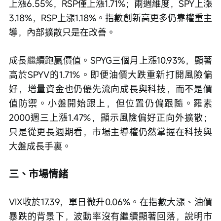
上漲6.55%，RSP僅上漲1.71%；兩週維度，SPY上漲
3.18%，RSP上漲1.18%。指數創新高更多仍靠權重主
導，內部擴散只是在改善。
成長繼續跑贏價值。SPYG三個月上漲10.93%，顯著
高於SPYV的1.71%。即便油價大跌重新打開風險偏
好，增量資金也仍優先流向成長與科技，而不是價
值防禦。小盤開始跟上，但位置仍偏跟隨。羅素
2000週三上漲1.47%，顯示風險偏好正向外擴散；
只是從更長週期看，市場主導權仍然掌握在科技與
大盤成長手裏。
三、市場情緒
VIX收於17.39，單日微升0.06%。在指數大漲、油價
暴跌的背景下，波動率沒有繼續顯著回落，說明市