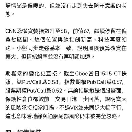
場情緒是偏暖的，但並沒有走到失去防守意識的狀
態。
CNN恐懼貪婪指數升至68，前值67，繼續停留在偏
貪婪區間。這個位置與納指創新高、科技再度領
跑、小盤同步走強基本一致，說明風險預算確實在
擴大，但情緒斜率並沒有再明顯加速。
期權端的變化更直接。截至Cboe當日15:15 CT快
照，總Put/Call爲0.58，指數期權Put/Call爲0.67，
股票期權Put/Call爲0.52。無論指數還是個股層面，
保護性倉位都較前一交易日進一步回落，說明當天
的風險承接相當順暢。不過VIX並未同步大幅下行，
這也意味着地緣與通脹尾部風險仍未被完全忽略。