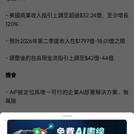
- 美國商業收入指引上調至超過$32.24億，至少增長
120%
- 預計2026年第二季度收入在$17.97億-18.01億之間
- 調整後的自由現金流指引上調至$42億-44億
機會
- AIP被定位爲唯一可行的企業AI部署解決方案，無
風險
商業和政府部門對AI平台的需求加速增長