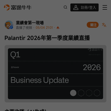
註冊/登入
迎新驚喜賞 股票/BTC等任你揀!
業績會第一現場
關注
直播了視頻
 · 
05/04 21:01
 · 
Palantir 2026年第一季度業績直播
Loaded
:
Progress
:
取
0%
0%
消
/
播
靜
放
音
速
度