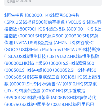
已收盤
04/08 09:29
$恒生指數 (800000.HK)$
$標普500指數 
(.SPX.US)$
$標普500波動率指數 (.VIX.US)$
$恒生科
技指數 (800700.HK)$
$國企指數 (800100.HK)$
$上
證指數 (000001.SH)$
$滬深300 (000300.SH)$
$英
偉達 (NVDA.US)$
$亞馬遜 (AMZN.US)$
$谷歌-C 
(GOOG.US)$
$Meta Platforms (META.US)$
$特斯拉 
(TSLA.US)$
$恒生科技 (LIST91332.HK)$
$恒生指數 
(800000.HK)$
$上證50 (000016.SH)$
$滬深300 
(000300.SH)$
$中證1000 (000852.SH)$
$科創50 
(000688.SH)$
$華夏滬深三百 (03188.HK)$
$上證指
數 (000001.SH)$
$小米集團-W (01810.HK)$
$京東 
(JD.US)$
$騰訊控股 (00700.HK)$
$深證成指 
(399001.SZ)$
$貴州茅臺 (600519.SH)$
$寧德時代 
(300750.SZ)$
$中國平安 (02318.HK)$
$阿里巴巴 