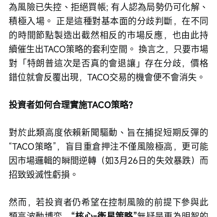
為風險已失控、拒絕買帳; 有人認為局勢仍可化解、
積極入場。 正是這種對基本面的分歧判斷，在不同
的時間節點製造出截然相反的市場反應，也由此持
續催生出TACO策略的套利空間。 換言之，只要市場
對「特朗普這次是否真的會退讓」存在分歧，價格
錯位就會反覆出現，TACO交易的機會便不會消失。 
投資者如何合理實施TACO策略？
對於此類高度依賴新聞驅動、旨在捕捉短期反彈的
“TACO策略”，盲目重倉押注不僅風險極高，更可能
因市場邏輯的瞬間逆轉（如3月26日的失效暴跌）而
招致毀滅性虧損。
然而，若投資者仍希望在控制風險的前提下參與此
類高波動博弈，
“核心-衛星策略”
無疑是更為明智的