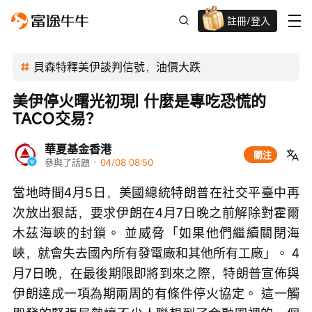
註冊/登入
迎新驚喜賞 股票/BTC等任你揀!
貝森特釋美伊談判信號，油價大跌
美伊停火曙光初現| 什麼是專吃恐慌的
TACO交易？
華夏基金香港
關注
參與了話題
 · 
04/08 08:50
當地時間4月5日，美國總統特朗普在社交平臺中再
次放出狠話，要求伊朗在4月7日晚之前解除對霍爾
木茲海峽的封鎖。 並威脅「如果他們繼續關閉海
峽，就會失去國內所有發電廠和其他所有工廠」。 4
月7日晚，在最後期限即將到來之際，特朗普宣佈與
伊朗達成一項為期兩周的有條件停火協定。 這一觸