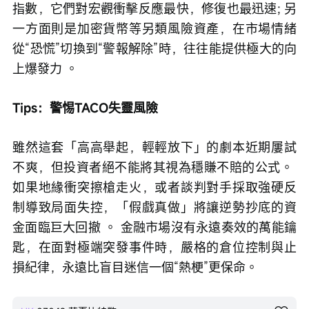
指數，它們對宏觀衝擊反應最快，修復也最迅速; 另
一方面則是加密貨幣等另類風險資產，在市場情緒
從“恐慌”切換到“警報解除”時，往往能提供極大的向
上爆發力 。 
Tips：警惕TACO失靈風險
雖然這套「高高舉起，輕輕放下」的劇本近期屢試
不爽，但投資者絕不能將其視為穩賺不賠的公式。 
如果地緣衝突擦槍走火，或者談判對手採取強硬反
制導致局面失控，「假戲真做」將讓逆勢抄底的資
金面臨巨大回撤 。 金融市場沒有永遠奏效的萬能鑰
匙，在面對極端突發事件時，嚴格的倉位控制與止
損紀律，永遠比盲目迷信一個“熱梗”更保命。