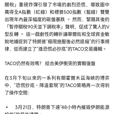
關稅」重磅炸彈引發了市場的劇烈恐慌，導致圖中
萬得全A指數（紅線）和標普500指數（藍線）雙雙
出現年內最深幅度的砸盤暴跌 。 然而，緊隨其後的
「暫停關稅90天並下調稅率」聲明，促成了驚人的V
型反轉 。 這一戲劇性的轉折讓華爾街和全球資金敏
銳地捕捉到了特朗普“極限施壓後必然退縮”的行事規
律，從而建立了“逢恐慌必抄底”的TACO交易邏輯。 
TACO仍然有效嗎？ 結合美伊衝突的實戰復盤
在3月下旬以來的一系列有關霍爾木茲海峽的博弈
中，“恐慌抄底、降溫套現”的TACO策略再一次得到
了操作空間：
•	3月21日，特朗普下達“48小時內摧毀伊朗能源