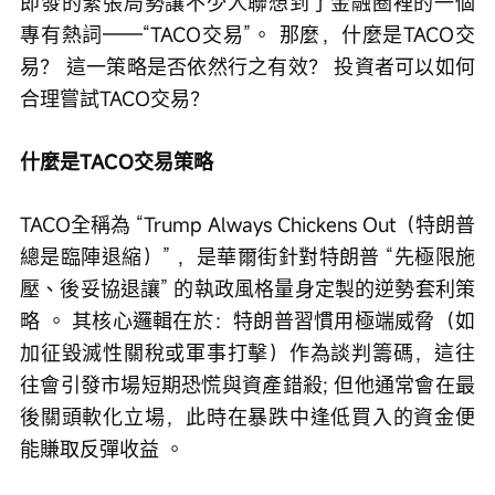
即發的緊張局勢讓不少人聯想到了金融圈裡的一個
專有熱詞——“TACO交易”。 那麼，什麼是TACO交
易？ 這一策略是否依然行之有效？ 投資者可以如何
合理嘗試TACO交易？ 
什麼是TACO交易策略
TACO全稱為 “Trump Always Chickens Out（特朗普
總是臨陣退縮）” ，是華爾街針對特朗普 “先極限施
壓、後妥協退讓” 的執政風格量身定製的逆勢套利策
略 。 其核心邏輯在於：特朗普習慣用極端威脅（如
加征毀滅性關稅或軍事打擊）作為談判籌碼，這往
往會引發市場短期恐慌與資產錯殺; 但他通常會在最
後關頭軟化立場，此時在暴跌中逢低買入的資金便
能賺取反彈收益 。 