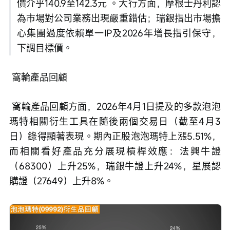
價介乎140.9至142.3元 。大行方面，摩根士丹利認
為市場對公司業務出現嚴重錯估；瑞銀指出市場擔
心集團過度依賴單一IP及2026年增長指引保守，
下調目標價。
 窩輪產品回顧
 窩輪產品回顧方面，2026年4月1日提及的多款泡泡
瑪特相關衍生工具在隨後兩個交易日（截至4月3
日）錄得顯著表現。期內正股泡泡瑪特上漲5.51%，
而相關看好產品充分展現槓桿效應：法興牛證
（68300）上升25%，瑞銀牛證上升24%，星展認
購證（27649）上升8%。