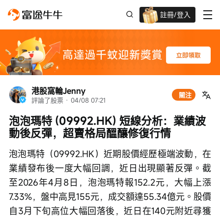
註冊/登入
迎新驚喜賞 股票/BTC等任你揀!
港股窩輪Jenny
關注
評論了股票
 · 
04/08 07:21
泡泡瑪特 (09992.HK) 短線分析：業績波
動後反彈，超賣格局醞釀修復行情
泡泡瑪特（09992.HK）近期股價經歷極端波動，在
業績發布後一度大幅回調，近日出現顯著反彈。截
至2026年4月8日，泡泡瑪特報152.2元，大幅上漲
7.33%，盤中高見155元，成交額達55.34億元。股價
自3月下旬高位大幅回落後，近日在140元附近尋獲