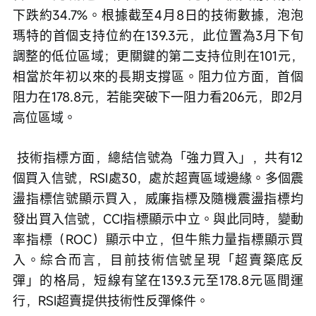
下跌約34.7%。根據截至4月8日的技術數據，泡泡
瑪特的首個支持位約在139.3元，此位置為3月下旬
調整的低位區域；更關鍵的第二支持位則在101元，
相當於年初以來的長期支撐區。阻力位方面，首個
阻力在178.8元，若能突破下一阻力看206元，即2月
高位區域。
 技術指標方面，總結信號為「強力買入」，共有12
個買入信號，RSI處30，處於超賣區域邊緣。多個震
盪指標信號顯示買入，威廉指標及隨機震盪指標均
發出買入信號，CCI指標顯示中立。與此同時，變動
率指標（ROC）顯示中立，但牛熊力量指標顯示買
入。綜合而言，目前技術信號呈現「超賣築底反
彈」的格局，短線有望在139.3元至178.8元區間運
行，RSI超賣提供技術性反彈條件。