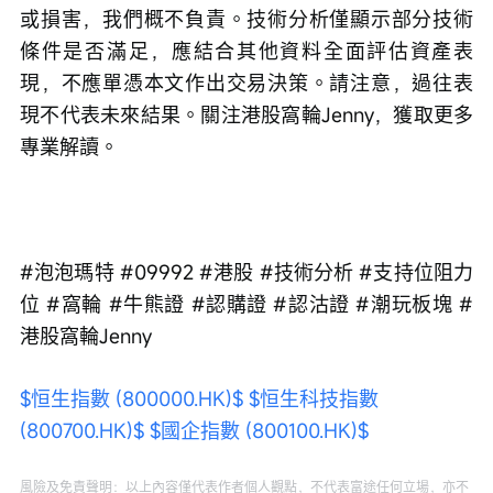
或損害，我們概不負責。技術分析僅顯示部分技術
條件是否滿足，應結合其他資料全面評估資產表
現，不應單憑本文作出交易決策。請注意，過往表
現不代表未來結果。關注港股窩輪Jenny，獲取更多
專業解讀。
#泡泡瑪特 #09992 #港股 #技術分析 #支持位阻力
位 #窩輪 #牛熊證 #認購證 #認沽證 #潮玩板塊 #
港股窩輪Jenny
$恒生指數 (800000.HK)$
$恒生科技指數 
(800700.HK)$
$國企指數 (800100.HK)$
風險及免責聲明：以上內容僅代表作者個人觀點，不代表富途任何立場，亦不