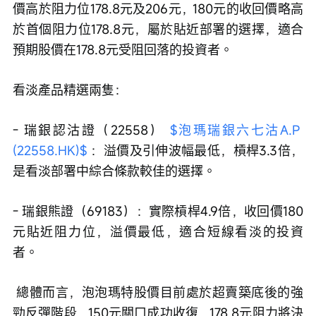
價高於阻力位178.8元及206元，180元的收回價略高
於首個阻力位178.8元，屬於貼近部署的選擇，適合
預期股價在178.8元受阻回落的投資者。
看淡產品精選兩隻：
- 瑞銀認沽證（22558） 
$泡瑪瑞銀六七沽A.P 
(22558.HK)$
 ：溢價及引伸波幅最低，槓桿3.3倍，
是看淡部署中綜合條款較佳的選擇。
- 瑞銀熊證（69183）：實際槓桿4.9倍，收回價180
元貼近阻力位，溢價最低，適合短線看淡的投資
者。
 總體而言，泡泡瑪特股價目前處於超賣築底後的強
勁反彈階段，150元關口成功收復，178.8元阻力將決