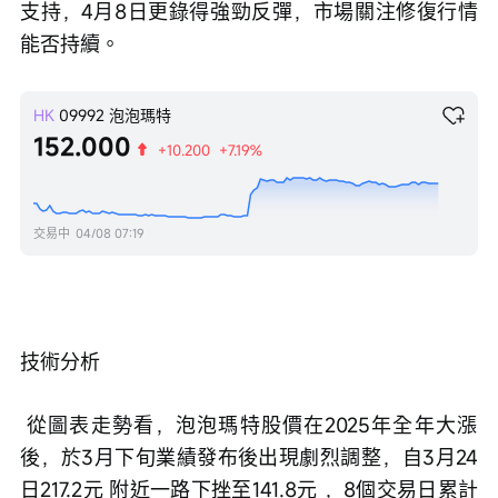
支持，4月8日更錄得強勁反彈，市場關注修復行情
能否持續。
HK
09992
泡泡瑪特
152.000
+10.200
+7.19%
交易中
04/08 07:19
技術分析
 從圖表走勢看，泡泡瑪特股價在2025年全年大漲
後，於3月下旬業績發布後出現劇烈調整，自3月24
日217.2元 附近一路下挫至141.8元 ，8個交易日累計