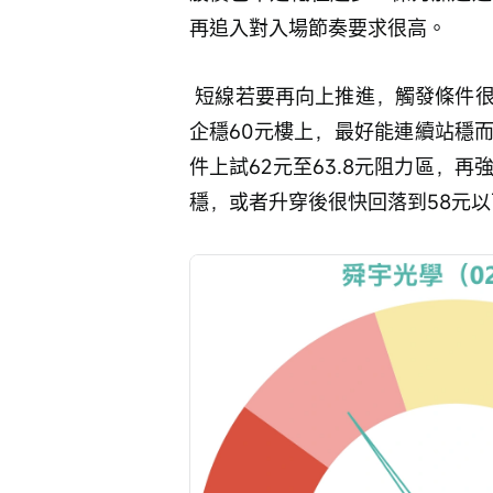
再追入對入場節奏要求很高。
 短線若要再向上推進，觸發條件很清楚，就是股價必須先有效升穿60.5元，之後再
企穩60元樓上，最好能連續站穩
件上試62元至63.8元阻力區，再
穩，或者升穿後很快回落到58元以