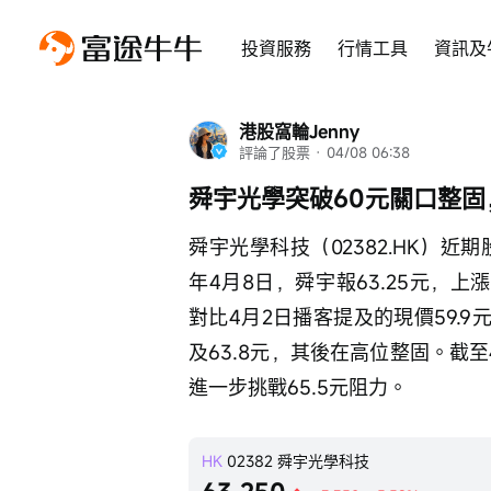
投資服務
行情工具
資訊及
港股窩輪Jenny
評論了股票
 · 
04/08 06:38
舜宇光學突破60元關口整固
舜宇光學科技（02382.HK）近
年4月8日，舜宇報63.25元，上漲
對比4月2日播客提及的現價59.
及63.8元，其後在高位整固。截
進一步挑戰65.5元阻力。
HK
02382
舜宇光學科技