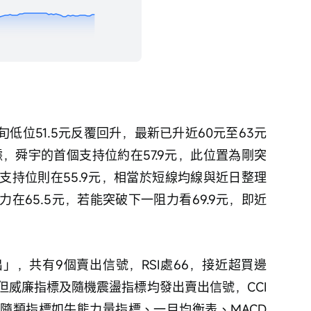
，舜宇的首個支持位約在57.9元，此位置為剛突
支持位則在55.9元，相當於短線均線與近日整理
在65.5元，若能突破下一阻力看69.9元，即近
」，共有9個賣出信號，RSI處66，接近超買邊
但威廉指標及隨機震盪指標均發出賣出信號，CCI
隨類指標如牛熊力量指標、一目均衡表、MACD