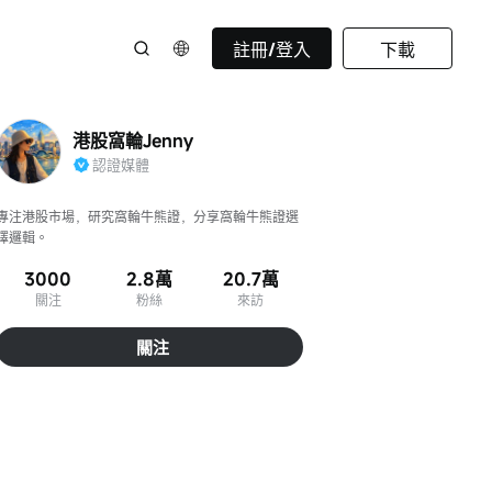
註冊/登入
下載
港股窩輪Jenny
認證媒體
專注港股市場，研究窩輪牛熊證，分享窩輪牛熊證選
擇邏輯。
3000
2.8萬
20.7萬
關注
粉絲
來訪
關注