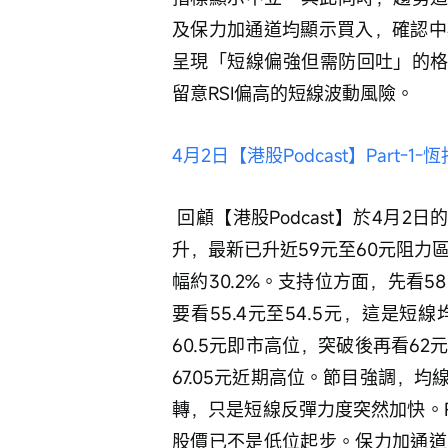
及保力加通道均顯示買入，確認中
呈現「短線偏強但需防回吐」的格局
留意RSI偏高的短線波動風險。
4月2日【港股Podcast】Part-
 回顧【港股Podcast】於4月2日的分析，節目中指出舜宇由近期低位51.5元反覆回
升，最新已升近59元至60元阻力區
幅約30.2%。支持位方面，先看
要看55.4元至54.5元，這是
60.5元即市高位，突破後再看62
67.05元近期高位。節目強調，
轉，只是短線反彈力度突然加快。
股價已不是低位起步。保力加通道