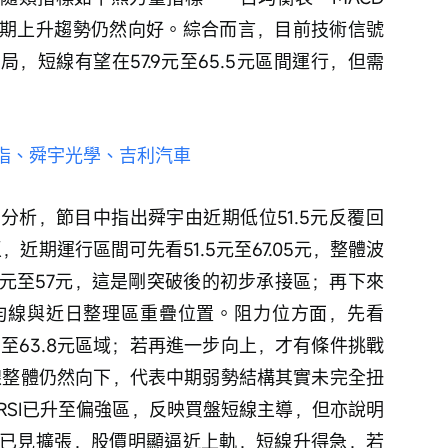
期上升趨勢仍然向好。綜合而言，目前技術信號
，短線有望在57.9元至65.5元區間運行，但需
1-恆指、舜宇光學、吉利汽車
，近期運行區間可先看51.5元至67.05元，整體波
58元至57元，這是剛突破後的初步承接區；再下來
短線均線與近日整理區重疊位置。阻力位方面，先看
元至63.8元區域；若再進一步向上，才有條件挑戰
均線整體仍然向下，代表中期弱勢結構其實未完全扭
RSI已升至偏強區，反映買盤短線主導，但亦說明
已見擴張，股價明顯逼近上軌，短線升得急，若