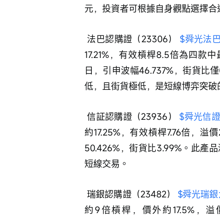
元，投資者可根據自身觀點選擇合
 法巴認購證（23306） 
$舜光法巴六
17.21%，有效槓桿8.5倍為四款
日，引申波幅46.737%，街貨比
低，且街貨極低，是短線博弈突破
 信証認購證（23936） 
$舜光信證六
約17.25%，有效槓桿7.76倍，溢
50.426%，街貨比3.99%。
短線交易。
 瑞銀認購證（23482） 
$舜光瑞銀六六
約9倍槓桿，價外約17.5%