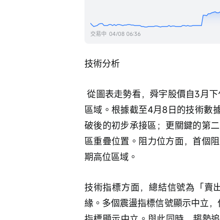
交易中
04/08 06:36
技術分析
 從圖表走勢看，舜宇股價自3月下旬低位51.5元反覆回升，最新已升近60元至63元
區域。根據截至4月8日的技術數據
破後的初步承接區；更關鍵的第二
區重疊位置。阻力位方面，首個阻力
期高位區域。
技術指標方面，總結信號為「賣出
緣。多個震盪指標信號顯示中立，
指標顯示中立。與此同時，趨勢追