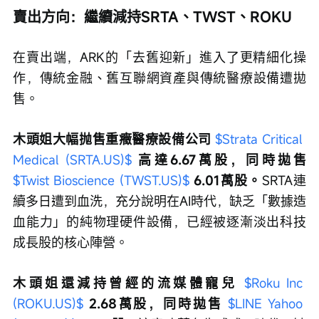
賣出方向：繼續減持SRTA、TWST、ROKU
在賣出端，ARK的「去舊迎新」進入了更精細化操
作，傳統金融、舊互聯網資產與傳統醫療設備遭拋
售。
木頭姐大幅抛售重癥醫療設備公司 
$Strata Critical 
Medical (SRTA.US)$
 高達6.67萬股，同時拋售 
$Twist Bioscience (TWST.US)$
 6.01萬股。
SRTA連
續多日遭到血洗，充分說明在AI時代，缺乏「數據造
血能力」的純物理硬件設備，已經被逐漸淡出科技
成長股的核心陣營。
木頭姐還減持曾經的流媒體寵兒 
$Roku Inc 
(ROKU.US)$
 2.68萬股，同時拋售 
$LINE Yahoo 