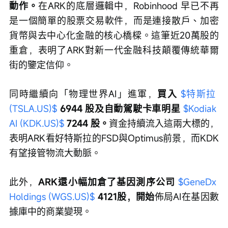
動作。
在ARK的底層邏輯中，Robinhood 早已不再
是一個簡單的股票交易軟件，而是連接散戶、加密
貨幣與去中心化金融的核心橋樑。這筆近20萬股的
重倉，表明了ARK對新一代金融科技顛覆傳統華爾
街的鑒定信仰。
同時繼續向「物理世界AI」進軍，
買入 
$特斯拉 
(TSLA.US)$
 6944 股及自動駕駛卡車明星 
$Kodiak 
AI (KDK.US)$
 7244 股。
資金持續流入這兩大標的，
表明ARK看好特斯拉的FSD與Optimus前景，而KDK
有望接管物流大動脈。
此外，
ARK還小幅加倉了基因測序公司 
$GeneDx 
Holdings (WGS.US)$
 4121股，開始
佈局AI在基因數
據庫中的商業變現。