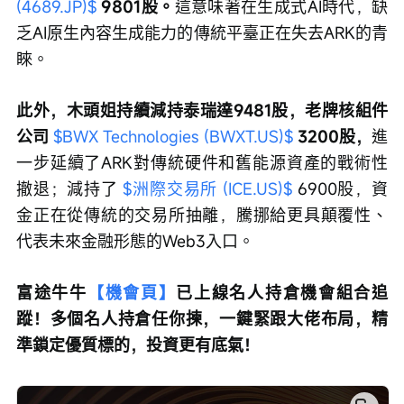
(4689.JP)$
 9801股。
這意味著在生成式AI時代，缺
乏AI原生內容生成能力的傳統平臺正在失去ARK的青
睞。
此外，木頭姐持續減持泰瑞達9481股，老牌核組件
公司 
$BWX Technologies (BWXT.US)$
 3200股，
進
一步延續了ARK對傳統硬件和舊能源資產的戰術性
撤退；減持了 
$洲際交易所 (ICE.US)$
 6900股，資
金正在從傳統的交易所抽離，騰挪給更具顛覆性、
代表未來金融形態的Web3入口。
富途牛牛
【機會頁】
已上線名人持倉機會組合追
蹤！多個名人持倉任你揀，一鍵緊跟大佬布局，精
準鎖定優質標的，投資更有底氣！