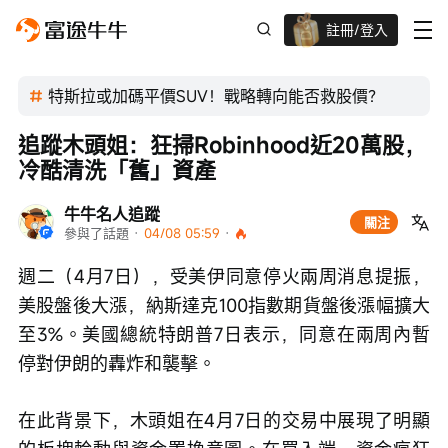
註冊/登入
迎新驚喜賞 股票/BTC等任你揀!
特斯拉或加碼平價SUV！戰略轉向能否救股價？
追蹤木頭姐：狂掃Robinhood近20萬股，
冷酷清洗「舊」資產
牛牛名人追蹤
關注
參與了話題
 · 
04/08 05:59
 · 
週二（4月7日），受美伊同意停火兩周消息提振，
美股盤後大漲，納斯達克100指數期貨盤後漲幅擴大
至3%。美國總統特朗普7日表示，同意在兩周內暫
停對伊朗的轟炸和襲擊。
在此背景下，木頭姐在4月7日的交易中展現了明顯