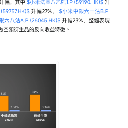
升幅，其中 
$小米法興八乙熊1.P (59190.HK)$
 升
9757.HK)$
 升幅27%， 
$小米中銀六十沽B.P 
六八沽A.P (26045.HK)$
 升幅23%，整體表現
做空類衍生品的反向收益特徵。