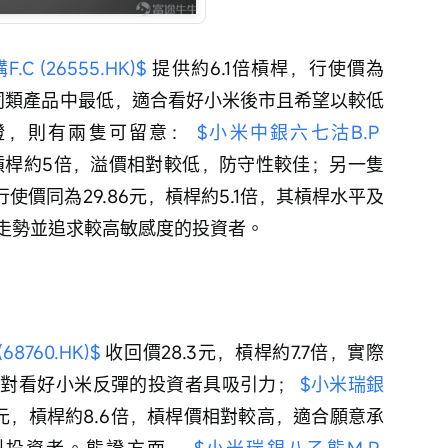
 (26555.HK)$
 提供約6.1倍槓桿，行使價為
為同類產品中最低，適合看好小米後市且希望以較低
，則有兩隻可留意： 
$小米中銀六七沽B.P 
元，槓桿約5倍，溢價相對較低，防守性較佳；另一隻 
 行使價同為29.86元，槓桿約5.1倍，其槓桿水平及
走勢並追求較高敏感度的投資者。
8760.HK)$
 收回價28.3元，槓桿約7.7倍，實際
對看好小米反彈的投資者具吸引力； 
$小米瑞銀
8元，槓桿約8.6倍，槓桿價相對較高，適合願意承
投資者。熊證方面， 
$小米瑞銀八乙熊M.P 