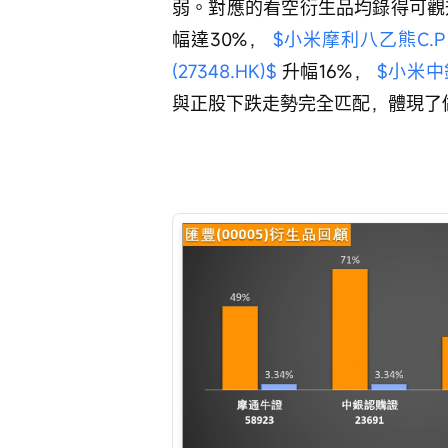
弱。對應的看空衍生品均錄得可觀
幅達30%， 
$小米摩利八乙熊C.P (5
(27348.HK)$
 升幅16%， 
$小米中銀
與正股下跌走勢完全匹配，體現了