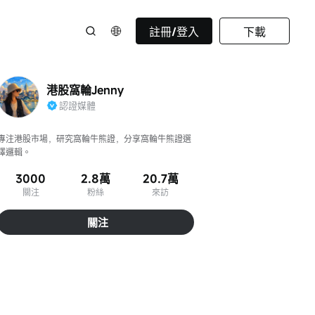
註冊/登入
下載
港股窩輪Jenny
認證媒體
專注港股市場，研究窩輪牛熊證，分享窩輪牛熊證選
擇邏輯。
3000
2.8萬
20.7萬
關注
粉絲
來訪
關注