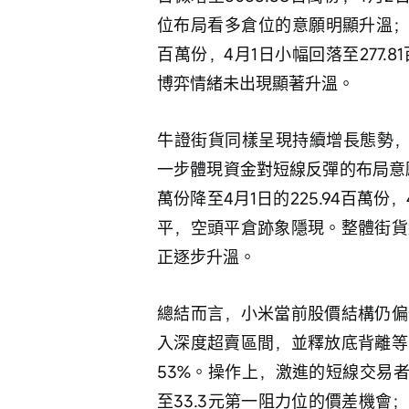
位布局看多倉位的意願明顯升溫；認
百萬份，4月1日小幅回落至277.8
博弈情緒未出現顯著升溫。
牛證街貨同樣呈現持續增長態勢，三日
一步體現資金對短線反彈的布局意願；
萬份降至4月1日的225.94百萬份
平，空頭平倉跡象隱現。整體街貨
正逐步升溫。
總結而言，小米當前股價結構仍偏
入深度超賣區間，並釋放底背離等
53%。操作上，激進的短線交易者
至33.3元第一阻力位的價差機