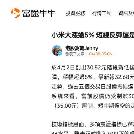
投資服務
行情工具
資訊及
小米大漲逾5% 短線反彈還
港股窩輪Jenny
發表了文章
 · 
04/08 03:06
於4月2日創出30.52元階段新低後
彈，漲幅超過5%，最新報32.68
走勢，過去五個交易日股價振幅達
系統來看，當前股價仍受制於30
（35.00元）壓制，短中期偏空
技術指標層面，多項震盪指標已釋
36水平，雖未正式進入30以下