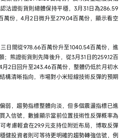
沽證街貨則總體保持平穩，3月31日為286.59
1百萬份，4月2日微升至279.04百萬份，顯示看空
間從978.66百萬份升至1040.54百萬份，進
熊證街貨則先降後升，從3月31日的259.12百
，4月2日回升至243.46百萬份，整體仍低於月初水
結構清晰指向，市場對小米短線技術反彈的預期
偏弱，趨勢指標整體向淡，但多個震盪指標已進
買入信號，數據顯示當前位置技術性反彈概率為
可考慮輕倉在29.9元支持位附近布局，博取反彈
會；穩健投資者則可等待更明確的趨勢轉強信號，例