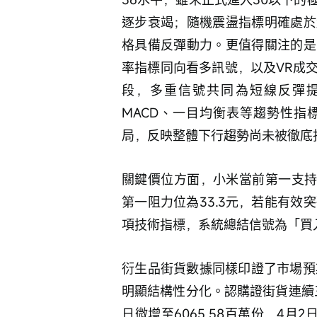
逐步衰竭；隨機震盪指標明確處於
格具備反彈動力。更值得關注的是
率指標同向看多訊號，以及VR成
段，多重信號共同為短線反彈
MACD、一目均衡表等趨勢性指
局，反映整體下行趨勢尚未被徹底
關鍵價位方面，小米當前第一支持位
第一阻力位為33.3元，若能有效
項技術指標，系統總結信號為「買入
衍生品街貨數據同樣印證了市場預
明顯結構性分化。認購證街貨連續三日
日微增至6065.58百萬份，4月