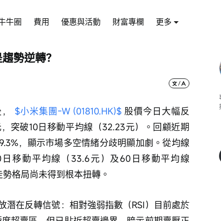
牛牛圈
費用
優惠與活動
財富專欄
更多
是趨勢逆轉？
， 
$小米集團-W (01810.HK)$
 股價今日大幅反
元，突破10日移動平均線（32.23元）。回顧近期
9.3%，顯示市場多空情緒分歧明顯加劇。從均線
日移動平均線（33.6元）及60日移動平均線
的走勢格局尚未得到根本扭轉。
放潛在反轉信號：相對強弱指數（RSI）目前處於
的極度超賣區，但已貼近超賣邊界，暗示前期賣壓正