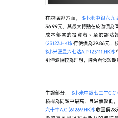
在認購證方面， 
$小米中銀六九購F.C
36.99元，其最大特點在於溢價
成本部署的投資者。至於認沽證
(23123.HK)$
 行使價為29.86
$小米匯豐六七沽A.P (23111.HK)$
引伸波幅較為理想，適合看淡短期
牛證部分， 
$小米中銀七二牛C.C (6
槓桿為同類中最高，且溢價較低，
六十牛A.C (61269.HK)$
 收回價2
擔較高風險以放大收益的進取型