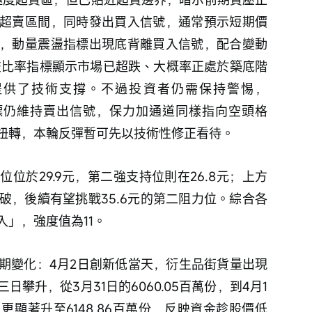
超賣區間，同時發出買入信號，通常預示短期價
，動量震盪指標出現底背離買入信號，配合變動
交比率指標顯示市場已超跌、大概率正處於築底階
提供了技術支撐。不過投資者仍需保持警惕，
標仍維持賣出信號，保力加通道同樣指向空頭格
扭轉，本輪反彈暫可先以技術性修正看待。
位於29.9元，第二強支持位則在26.8元；上方
突破，後續有望挑戰35.6元的第二阻力位。綜合各
」，強度值為11。
期變化：4月2日創新低當天，衍生品街貨量出現
攀升，從3月31日的6060.05百萬份，到4月1
2日更顯著升至6148.86百萬份，反映資金趁股價低