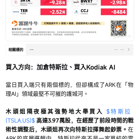
--
--
--
相關標的
買入方向：加倉特斯拉、買入Kodiak AI
當日買入端只有兩個標的，但卻構成了ARK在「物
理AI」領域最堅不可摧的護城河。
木頭姐隔夜極其強勢地大舉買入 
$特斯拉 
(TSLA.US)$
 高達3.97萬股，在經歷了前段時間的戰
術性調整后，木頭姐再次向特斯拉揮舞起鈔票。
在
ARK的底層邏輯中，特斯拉從來不是一家單純的電