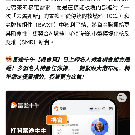
力帶來的核電需求，而是在核能板塊內部進行了一
次「去舊迎新」的置換。從傳統的核燃料（CCJ）和
老牌核組件（BWXT）中獲利了結，將資金騰挪給更
具顛覆性、更契合AI數據中心部署的小型模塊化核反
應堆（SMR）新貴。
富途牛牛【機會頁】已上線名人持倉機會組合追
蹤！多個名人持倉任你揀，一鍵緊跟大佬布局，精
準鎖定優質標的，投資更有底氣！