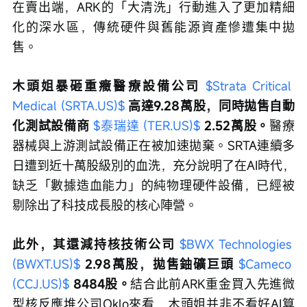
在賣出端，ARK的「大清洗」行動進入了更加精細
化的深水區，傳統硬件與舊能源資產慘遭集中拋
售。
木頭姐暴砸重癥醫療設備公司 
$Strata Critical 
Medical (SRTA.US)$
 高達9.28萬股，同時拋售自動
化測試設備商 
$泰瑞達 (TER.US)$
 2.52萬股。
醫療
器械與上游測試設備正在被加速拋棄。SRTA連續多
日遭到近十萬股級別的血洗，充分說明了在AI時代，
缺乏「數據造血能力」的純物理硬件設備，已經被
剔除出了科技成長股的核心陣營。
此外，其還減持核技術公司 
$BWX Technologies 
(BWXT.US)$
 2.98萬股，拋售鈾礦巨頭 
$Cameco 
(CCJ.US)$
8484股。
結合此前ARK重金買入先進微
型核反應堆公司Oklo來看，木頭姐并非不看好AI算