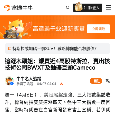
註冊/登入
迎新驚喜賞 股票/BTC等任你揀!
特斯拉或加碼平價SUV！戰略轉向能否救股價？
追蹤木頭姐：爆買近4萬股特斯拉，賣出核
技術公司BWXT及鈾礦巨頭Cameco
牛牛名人追蹤
關注
參與了話題
 · 
04/07 04:04
 · 
週一（4月6日），美股尾盤走強，三大指數集體收
升，標普納指雙雙連漲四天。盤中三大指數一度回
落，當時特朗普在白宮新聞發布會上宣稱，若伊朗