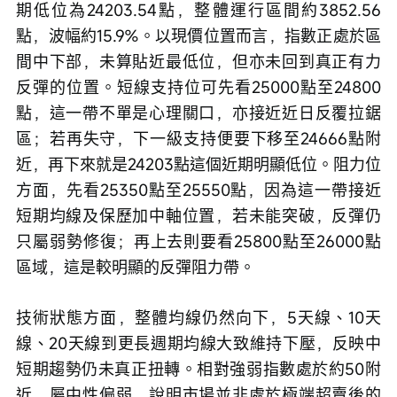
期低位為24203.54點，整體運行區間約3852.56
點，波幅約15.9%。以現價位置而言，指數正處於區
間中下部，未算貼近最低位，但亦未回到真正有力
反彈的位置。短線支持位可先看25000點至24800
點，這一帶不單是心理關口，亦接近近日反覆拉鋸
區；若再失守，下一級支持便要下移至24666點附
近，再下來就是24203點這個近期明顯低位。阻力位
方面，先看25350點至25550點，因為這一帶接近
短期均線及保歷加中軸位置，若未能突破，反彈仍
只屬弱勢修復；再上去則要看25800點至26000點
區域，這是較明顯的反彈阻力帶。
技術狀態方面，整體均線仍然向下，5天線、10天
線、20天線到更長週期均線大致維持下壓，反映中
短期趨勢仍未真正扭轉。相對強弱指數處於約50附
近，屬中性偏弱，說明市場並非處於極端超賣後的