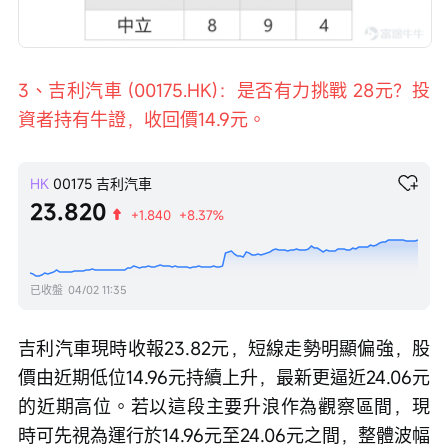
3、吉利汽車 (00175.HK)：是否有力挑戰 28元？投
資者持有牛證，收回價14.9元。
HK
00175
吉利汽車
23.820
+1.840
+8.37%
已收盤
04/02 11:35
吉利汽車現時收報23.82元，短線走勢明顯偏強，股
價由近期低位14.96元持續上升，最新更逼近24.06元
的近期高位。若以這段主要升浪作為觀察區間，現
時可先視為運行於14.96元至24.06元之間，整體波幅