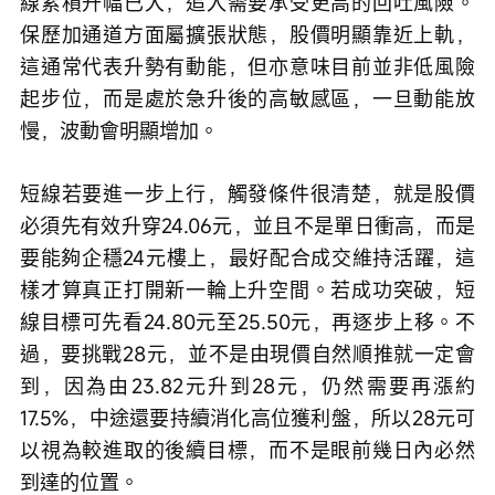
線累積升幅已大，追入需要承受更高的回吐風險。
保歷加通道方面屬擴張狀態，股價明顯靠近上軌，
這通常代表升勢有動能，但亦意味目前並非低風險
起步位，而是處於急升後的高敏感區，一旦動能放
慢，波動會明顯增加。
短線若要進一步上行，觸發條件很清楚，就是股價
必須先有效升穿24.06元，並且不是單日衝高，而是
要能夠企穩24元樓上，最好配合成交維持活躍，這
樣才算真正打開新一輪上升空間。若成功突破，短
線目標可先看24.80元至25.50元，再逐步上移。不
過，要挑戰28元，並不是由現價自然順推就一定會
到，因為由23.82元升到28元，仍然需要再漲約
17.5%，中途還要持續消化高位獲利盤，所以28元可
以視為較進取的後續目標，而不是眼前幾日內必然
到達的位置。