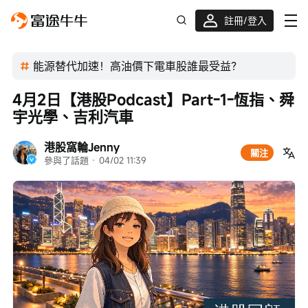
註冊/登入
能源替代加速！高油價下電車股誰最受益？
4月2日【港股Podcast】Part-1-恆指、舜
宇光學、吉利汽車
港股窩輪Jenny
關注
參與了話題
 · 
04/02 11:39