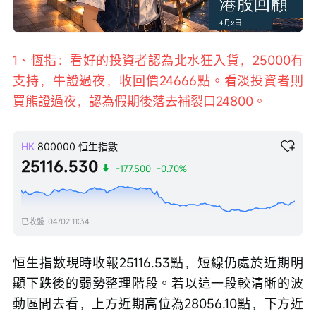
Loaded
:
Progress
:
取
0%
0%
消
/
播
靜
放
音
速
度
1、恆指：看好的投資者認為北水狂入貨，25000有
支持，牛證過夜，收回價24666點。看淡投資者則
買熊證過夜，認為假期後落去補裂口24800。
HK
800000
恒生指數
25116.530
-177.500
-0.70%
已收盤
04/02 11:34
恒生指數現時收報25116.53點，短線仍處於近期明
顯下跌後的弱勢整理階段。若以這一段較清晰的波
動區間去看，上方近期高位為28056.10點，下方近