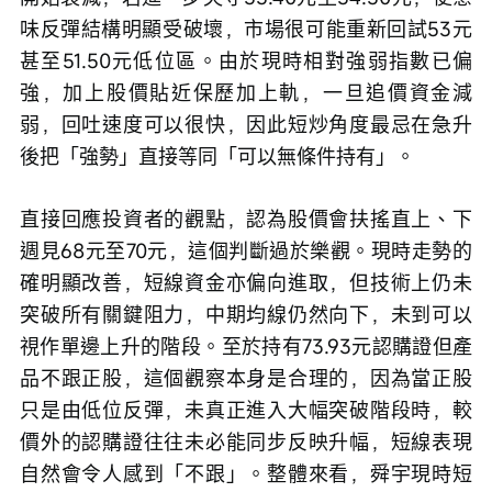
味反彈結構明顯受破壞，市場很可能重新回試53元
甚至51.50元低位區。由於現時相對強弱指數已偏
強，加上股價貼近保歷加上軌，一旦追價資金減
弱，回吐速度可以很快，因此短炒角度最忌在急升
後把「強勢」直接等同「可以無條件持有」。
直接回應投資者的觀點，認為股價會扶搖直上、下
週見68元至70元，這個判斷過於樂觀。現時走勢的
確明顯改善，短線資金亦偏向進取，但技術上仍未
突破所有關鍵阻力，中期均線仍然向下，未到可以
視作單邊上升的階段。至於持有73.93元認購證但產
品不跟正股，這個觀察本身是合理的，因為當正股
只是由低位反彈，未真正進入大幅突破階段時，較
價外的認購證往往未必能同步反映升幅，短線表現
自然會令人感到「不跟」。整體來看，舜宇現時短