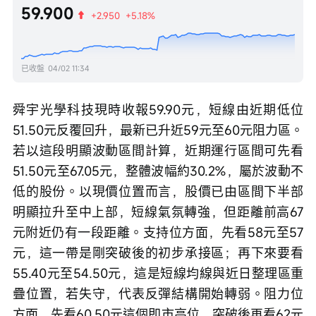
59.900
+2.950
+5.18%
已收盤
04/02 11:34
舜宇光學科技現時收報59.90元，短線由近期低位
51.50元反覆回升，最新已升近59元至60元阻力區。
若以這段明顯波動區間計算，近期運行區間可先看
51.50元至67.05元，整體波幅約30.2%，屬於波動不
低的股份。以現價位置而言，股價已由區間下半部
明顯拉升至中上部，短線氣氛轉強，但距離前高67
元附近仍有一段距離。支持位方面，先看58元至57
元，這一帶是剛突破後的初步承接區；再下來要看
55.40元至54.50元，這是短線均線與近日整理區重
疊位置，若失守，代表反彈結構開始轉弱。阻力位
方面，先看60.50元這個即市高位，突破後再看62元