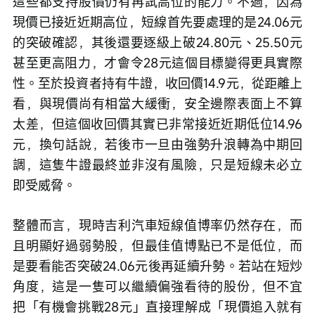
這些都支持股價仍有再試高位的能力。不過，因為
現價已接近近期高位，短線首先要處理的是24.06元
的突破確認，其後還要逐級上破24.80元、25.50元
甚至更高阻力，才會令28元這個目標變得更具實際
性。至於投資者持有牛證，收回價14.9元，從距離上
看，與現價尚有相當大緩衝，安全邊際表面上不算
太差，但這個收回價其實已非常接近近期低位14.96
元，換句話說，若後市一旦由強勢升浪轉為中期回
調，這隻牛證最終並非沒有風險，只是短線未必立
即受威脅。
整體而言，現時吉利汽車短線值博率仍然存在，而
且明顯好過弱勢股，但最佳值博點已不是低位，而
是要看能否突破24.06元後再延續升勢。若站在短炒
角度，這是一隻可以繼續偏強看待的股份，但不宜
把「有機會挑戰28元」直接理解成「現價追入就有