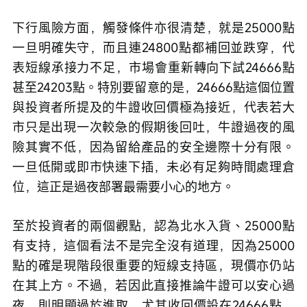
下行風險方面，觸發條件亦很清楚，就是25000點
一旦明確失守，而且連24800點都補回並跌穿，代
表短線承接力不足，市場會重新轉向下試24666點
甚至24203點。特別要留意的是，24666點這個位置
與投資者所提及的牛證收回價極為接近，代表若大
市只是出現一次較急的假期後回吐，牛證過夜的風
險其實不低，因為留給產品的安全邊際十分有限。
一旦低開或即市快速下插，未必有足夠時間處理倉
位，這正是過夜部署最需要小心的地方。
至於投資者的兩個觀點，認為北水入貨、25000點
有支持，這個看法不是完全沒有道理，因為25000
點的確是現階段很重要的短線支持區，現價亦仍站
在其上方。不過，若因此直接推論牛證可以安心過
夜，則明顯過於進取，尤其收回價設在24666點，