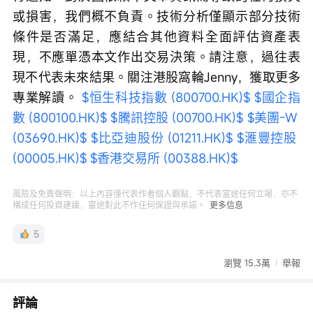
或損害，我們概不負責。技術分析僅顯示部分技術
條件是否滿足，應結合其他資料全面評估資產表
現，不應單憑本文作出交易決策。請注意，過往表
現不代表未來結果。關注港股窩輪Jenny，獲取更多
專業解讀。 
$恒生科技指數 (800700.HK)$
$國企指
數 (800100.HK)$
$騰訊控股 (00700.HK)$
$美團-W 
(03690.HK)$
$比亞迪股份 (01211.HK)$
$滙豐控股 
(00005.HK)$
$香港交易所 (00388.HK)$
風險及免責聲明：以上內容僅代表作者個人觀點，不代表富途任何立場，亦不
構成任何投資建議，富途對此不作任何保證與承諾。
更多信息
5
瀏覽 15.3萬
舉報
評論