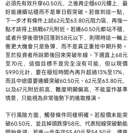
必須先有效升穿60.50元，之後再企穩60元樓上，最
好能連續站穩而不是單日假突破。若做到這一點，
下一步才有條件上試62元至63.80元阻力區，再強一
點才談得上挑戰67元附近。若連60.50元都站不穩，
或者升穿後很快回落到58元以下，則現時這一輪上
衝更大機會只是急彈，而不是真正重拾中期升勢。
至於投資者所說節後回來突破年線、下週直上68元
至70元，這個目標不是完全沒有可能，但以現價
59.90元計，要在極短時間內再升超過13%至17%，
而且中途還要連續突破60.50元、62元至63.80元，
以及67元附近前高，難度明顯偏高，不能當作基準
情景，只能視為非常強勢下的進取推演。
下行風險方面，觸發條件同樣明確。若股價未能突
破60.50元，並且掉頭跌穿58元，代表短線突破動能
開始衰減；若進一步失守55.40元至54.50元，便意