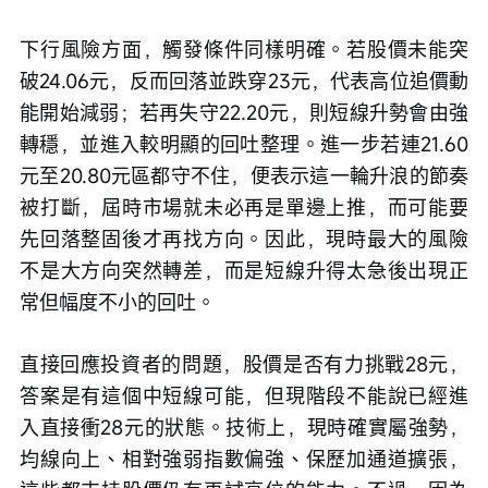
下行風險方面，觸發條件同樣明確。若股價未能突
破24.06元，反而回落並跌穿23元，代表高位追價動
能開始減弱；若再失守22.20元，則短線升勢會由強
轉穩，並進入較明顯的回吐整理。進一步若連21.60
元至20.80元區都守不住，便表示這一輪升浪的節奏
被打斷，屆時市場就未必再是單邊上推，而可能要
先回落整固後才再找方向。因此，現時最大的風險
不是大方向突然轉差，而是短線升得太急後出現正
常但幅度不小的回吐。
直接回應投資者的問題，股價是否有力挑戰28元，
答案是有這個中短線可能，但現階段不能說已經進
入直接衝28元的狀態。技術上，現時確實屬強勢，
均線向上、相對強弱指數偏強、保歷加通道擴張，