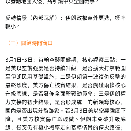
以發動地面入侵，將引爆中東全面戰爭。
反轉情景（內部瓦解）：伊朗政權意外更迭，概率
較小。
（三）關鍵時間窗口
3月1日-3日：首輪空襲關鍵期，核心觀察三點：一
是美以空襲強度是否持續升級，是否擴大打擊範圍
至伊朗民用基礎設施；二是伊朗第一波復仇反擊的
最終烈度，美方傷亡核實結果，是否觸碰兩條核心
升級底線，是否發佈全面聖戰動員令；三是伊朗權
力交接的初步結果，是否形成統一的新領導核心，
國內是否出現分裂跡象。若3月3日美以空襲強度下
降，且美方核實傷亡爲輕微、伊朗未突破升級底
線，衝突仍有極小概率走向基準情景的停火路徑；