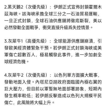
2.黑天鵝2（次優先級）：伊朗正式宣佈封鎖霍爾木
茲海峽。該海峽承擔全球三分之一石油貿易運輸，
一旦正式封鎖，全球石油供應鏈將徹底斷裂，美以
必然發動全面戰爭，衝突直接升級爲失控情景。
3.灰犀牛1（高優先級）：全球能源供應鏈崩潰，引
發歐美經濟體緊急干預。若伊朗正式封鎖海峽或美
軍傷亡超數百人，極易觸發此事件，進一步加劇全
球經濟危機。
4.灰犀牛2（次優先級）：以色列單方面擴大戰事，
發動地面入侵。內塔尼亞胡政府面臨國內極右翼的
巨大壓力，但目前以軍暫無地面部署跡象，短期內
發生概率較低；若伊朗反擊造成以色列大規模平民
傷亡，此風險將大幅上升。