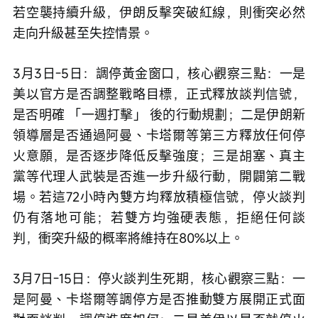
若空襲持續升級，伊朗反擊突破紅線，則衝突必然
走向升級甚至失控情景。
3月3日-5日：調停黃金窗口，核心觀察三點：一是
美以官方是否調整戰略目標，正式釋放談判信號，
是否明確 「一週打擊」 後的行動規劃；二是伊朗新
領導層是否通過阿曼、卡塔爾等第三方釋放任何停
火意願，是否逐步降低反擊強度；三是胡塞、真主
黨等代理人武裝是否進一步升級行動，開闢第二戰
場。若這72小時內雙方均釋放積極信號，停火談判
仍有落地可能；若雙方均強硬表態，拒絕任何談
判，衝突升級的概率將維持在80%以上。
3月7日-15日：停火談判生死期，核心觀察三點：一
是阿曼、卡塔爾等調停方是否推動雙方展開正式面