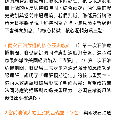
伊朗局勢對聯儲局貨幣政策的影響，核心取決於油
價上漲的幅度與持續時間。結合兩次石油危機的歷
史教訓與當前市場環境，我們判斷，聯儲局貨幣政
策大概率將呈現「維持觀望立場、減息節奏暫緩但
不會轉向加息」的核心特徵，核心邏輯分爲三點：
1.兩次石油危機的核心歷史教訓：
1）第一次石油危
機期間，聯儲局試圖同時應對通脹與衰退，選擇減
息最終導致美國經濟陷入「滯脹」；2）第二次石油
危機期間，聯儲局主席沃爾克通過強硬加息成功馴
服通脹，證明了「通脹預期穩定」的核心重要性。
這兩大教訓讓聯儲局形成了明確共識：貨幣政策無
法同時應對通脹與衰退雙重壓力，必須在權衡風險
後做出明確選擇。
2.當前油價大幅上漲的基礎並不存在：
與兩次石油危