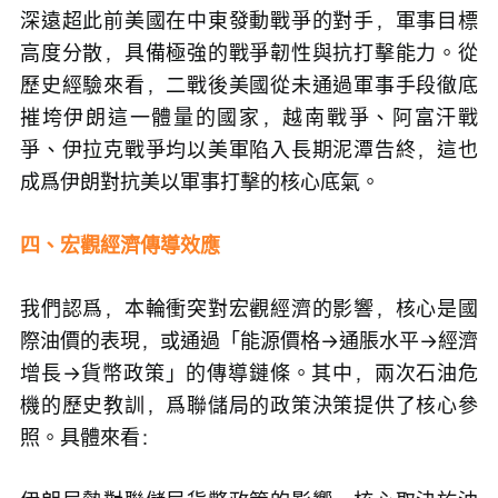
深遠超此前美國在中東發動戰爭的對手，軍事目標
高度分散，具備極強的戰爭韌性與抗打擊能力。從
歷史經驗來看，二戰後美國從未通過軍事手段徹底
摧垮伊朗這一體量的國家，越南戰爭、阿富汗戰
爭、伊拉克戰爭均以美軍陷入長期泥潭告終，這也
成爲伊朗對抗美以軍事打擊的核心底氣。
四、宏觀經濟傳導效應
我們認爲，本輪衝突對宏觀經濟的影響，核心是國
際油價的表現，或通過「能源價格→通脹水平→經濟
增長→貨幣政策」的傳導鏈條。其中，兩次石油危
機的歷史教訓，爲聯儲局的政策決策提供了核心參
照。具體來看：