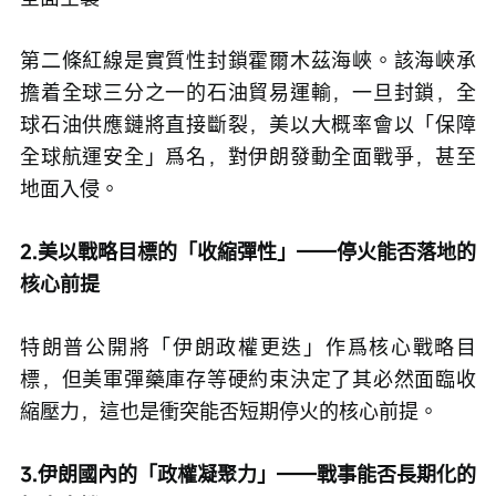
第二條紅線是實質性封鎖霍爾木茲海峽。該海峽承
擔着全球三分之一的石油貿易運輸，一旦封鎖，全
球石油供應鏈將直接斷裂，美以大概率會以「保障
全球航運安全」爲名，對伊朗發動全面戰爭，甚至
地面入侵。
2.美以戰略目標的「收縮彈性」——停火能否落地的
核心前提
特朗普公開將「伊朗政權更迭」作爲核心戰略目
標，但美軍彈藥庫存等硬約束決定了其必然面臨收
縮壓力，這也是衝突能否短期停火的核心前提。
3.伊朗國內的「政權凝聚力」——戰事能否長期化的