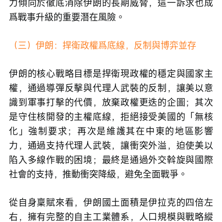
力傾向於徹底消除伊朗的長期威脅，這一訴求也成
爲戰事升級的重要潛在風險。
（三）伊朗：捍衛政權爲底線，反制與博弈並存
伊朗的核心戰略目標是捍衛現政權的穩定與國家主
權，通過導彈反擊與代理人武裝的反制，讓美以意
識到軍事打擊的代價，放棄政權更迭的企圖；其次
是守住核開發的主權底線，拒絕接受美國的「無核
化」強制要求；再次是維護其在中東的地區影響
力，通過支持代理人武裝，讓衝突外溢，迫使美以
陷入多線作戰的困境；最終是通過外交斡旋與國際
社會的支持，推動衝突降級，避免全面戰爭。
從自身稟賦來看，伊朗國土面積是伊拉克的四倍左
右，擁有完整的自主工業體系，人口規模與戰略縱