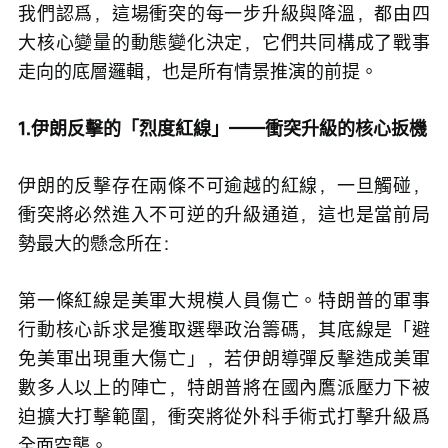
我們認爲，這場衝突的每一步升級與降溫，都由四
大核心變量的動態變化決定，它們共同構成了戰事
走向的底層邏輯，也是所有情景推演的前提。
1.伊朗反擊的「烈度紅線」——衝突升級的核心扳機
伊朗的反擊存在兩條不可逾越的紅線，一旦觸碰，
衝突將必然進入不可逆的升級通道，這也是當前局
勢最大的懸念所在：
第一條紅線是美軍大規模人員傷亡。特朗普的軍事
行動核心訴求是獲取選舉政治籌碼，其底線是「避
免美軍出現重大傷亡」，若伊朗導彈反擊造成美軍
數多人以上的陣亡，特朗普將在國內鷹派壓力下被
迫擴大打擊範圍，衝突將從外科手術式打擊升級爲
全面空襲。