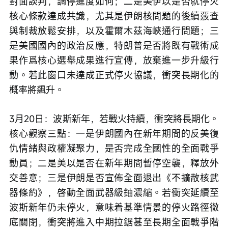
對面談判，調停進度如何；二是美伊以是否就停火
核心條款達成共識，尤其是伊朗核問題的後續覈查
與制裁放鬆安排，以及霍爾木茲海峽通行問題；三
是美國國內的政治反應，特朗普是否將既有戰術成
果作爲核心選舉成果進行宣傳，放棄進一步升級行
動。若此窗口未達成正式停火協議，衝突長期化的
概率將飆升。
3月20日：波斯新年，若戰火持續，衝突將長期化。
核心觀察三點：一是伊朗國內在新年期間的反美復
仇情緒與政權凝聚力，是否完成全國性的全面戰爭
動員；二是美以是否在新年期間暫停空襲，釋放外
交善意；三是伊朗是否宣佈全面退出《不擴散核武
器條約》，啓動全面武器級鈾濃縮。若衝突延續至
波斯新年仍未停火，意味着基準情景的停火路徑徹
底關閉，衝突將進入中期拉鋸甚至長期全面戰爭階