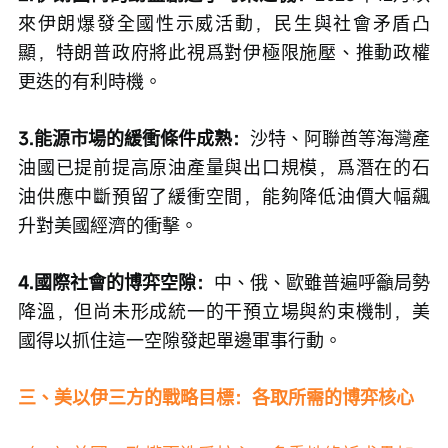
來伊朗爆發全國性示威活動，民生與社會矛盾凸
顯，特朗普政府將此視爲對伊極限施壓、推動政權
更迭的有利時機。
3.能源市場的緩衝條件成熟：
沙特、阿聯酋等海灣產
油國已提前提高原油產量與出口規模，爲潛在的石
油供應中斷預留了緩衝空間，能夠降低油價大幅飆
升對美國經濟的衝擊。
4.國際社會的博弈空隙：
中、俄、歐雖普遍呼籲局勢
降溫，但尚未形成統一的干預立場與約束機制，美
國得以抓住這一空隙發起單邊軍事行動。
三、美以伊三方的戰略目標：各取所需的博弈核心