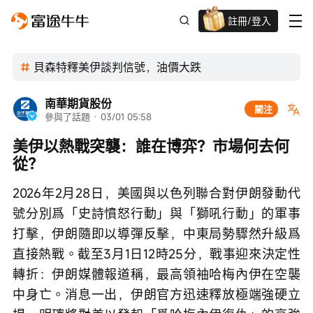
註冊/登入
迎新驚喜賞 股票/BTC等任你揀!
貝森特釋美伊談判信號，油價大跌
南華期貨股份
關注
參與了話題
 · 
03/01 05:58
美伊以熱戰突襲：誰在博弈？市場何去何
從？
2026年2月28日，美國與以色列聯合對伊朗發動代
號分別爲「史詩憤怒行動」與「獅吼行動」的軍事
打擊，伊朗隨即以導彈反擊，中東局勢驟然升級爲
直接熱戰。截至3月1日12時25分，戰事迎來決定性
轉折：伊朗媒體報道稱，最高領袖哈梅內伊在空襲
中身亡。消息一出，伊朗官方迅速釋放極端強硬立