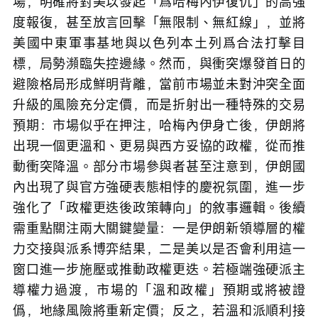
場，明確將對美以發起「爲哈梅內伊復仇」的高強
度報復，甚至放言回擊「無限制、無紅線」，並將
美國中東軍事基地與以色列本土列爲合法打擊目
標，局勢瀕臨失控邊緣。然而，與衝突爆發首日的
避險格局形成鮮明背離，當前市場並未對沖突全面
升級的風險充分定價，而是折射出一種特殊的交易
預期：市場似乎在押注，哈梅內伊身亡後，伊朗將
出現一個更溫和、更易與西方妥協的政權，從而推
動衝突降溫。部分市場參與者甚至注意到，伊朗國
內出現了與官方強硬表態相悖的慶祝氛圍，進一步
強化了「政權更迭後政策轉向」的敘事邏輯。後續
需重點關注兩大關鍵變量：一是伊朗新領導層的權
力交接與派系博弈結果，二是美以是否會利用這一
窗口進一步施壓或推動政權更迭。若極端強硬派主
導權力過渡，市場的「溫和政權」預期或將被證
僞，地緣風險將重新定價；反之，若溫和派順利接