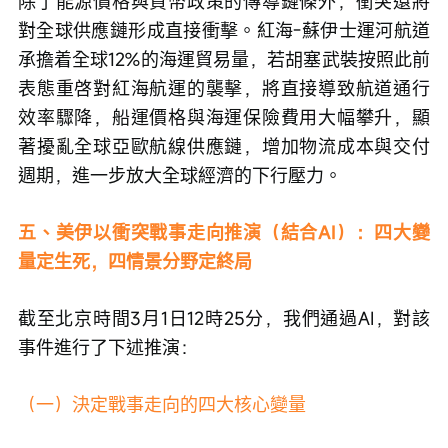
除了能源價格與貨幣政策的傳導鏈條外，衝突還將
對全球供應鏈形成直接衝擊。紅海-蘇伊士運河航道
承擔着全球12%的海運貿易量，若胡塞武裝按照此前
表態重啓對紅海航運的襲擊，將直接導致航道通行
效率驟降，船運價格與海運保險費用大幅攀升，顯
著擾亂全球亞歐航線供應鏈，增加物流成本與交付
週期，進一步放大全球經濟的下行壓力。
五、美伊以衝突戰事走向推演（結合AI）：四大變
量定生死，四情景分野定終局
截至北京時間3月1日12時25分，我們通過AI，對該
事件進行了下述推演：
（一）決定戰事走向的四大核心變量