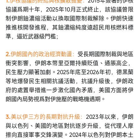
1.
伊核協議的終結與核擴散擔憂：
2015年簽署的伊核
協議爲期十年，2025年10月正式終止，該協議曾限
制伊朗鈾濃縮活動以換取國際制裁解除。伊朗快速
推進核開發進程，其鈾濃縮純度遠超民用核燃料標
準，逼近武器級門檻；
2.
伊朗國內的政治經濟動盪：
受長期國際制裁與地區
衝突影響，伊朗本幣里亞爾持續貶值、通脹高企，
民生壓力顯著加劇。2025年底至2026年初，德黑蘭
等地爆發民生相關抗議活動，抗議升級後，伊朗政
府的處置舉措進一步激化國內矛盾，美國方面將伊
朗國內局勢視爲對伊施壓的戰略機遇期。
3.
美以伊三方的長期對抗升級：
2023年以來，伊朗
與以色列、美國的地區對抗逐步升級，從代理人摩
擦向直接軍事交鋒演變。2024年以色列對伊朗本土