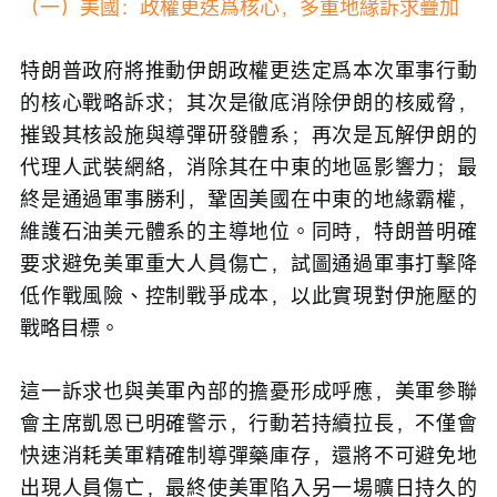
（一）美國：政權更迭爲核心，多重地緣訴求疊加
特朗普政府將推動伊朗政權更迭定爲本次軍事行動
的核心戰略訴求；其次是徹底消除伊朗的核威脅，
摧毀其核設施與導彈研發體系；再次是瓦解伊朗的
代理人武裝網絡，消除其在中東的地區影響力；最
終是通過軍事勝利，鞏固美國在中東的地緣霸權，
維護石油美元體系的主導地位。同時，特朗普明確
要求避免美軍重大人員傷亡，試圖通過軍事打擊降
低作戰風險、控制戰爭成本，以此實現對伊施壓的
戰略目標。
這一訴求也與美軍內部的擔憂形成呼應，美軍參聯
會主席凱恩已明確警示，行動若持續拉長，不僅會
快速消耗美軍精確制導彈藥庫存，還將不可避免地
出現人員傷亡，最終使美軍陷入另一場曠日持久的