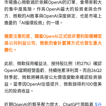
市場擔心微軟過於依賴OpenAI的訂單，會帶來較大
的集中度風險。作爲OpenAI最大的投資者與合作
方，微軟的AI敘事與OpenAI深度綁定，也是市場上
擔憂的「AI循環投資」的一環。
需要注意的是，隨着OpenAI正式從非營利架構轉型
爲公共利益公司，微軟的會計覈算方式也發生重大
變化。
此前，微軟採用權益法，按持股比例（約27%）確認
OpenAI當期經營盈虧，持續拖累淨利潤。而自26Q2
財季起，微軟將轉爲按公允價值變動來確認投資損
益。當季因OpenAI估值提升，微軟錄得約100億美
元的投資收益。
近期OpenAI的競爭壓力增大，ChatGPT面臨着 
$谷