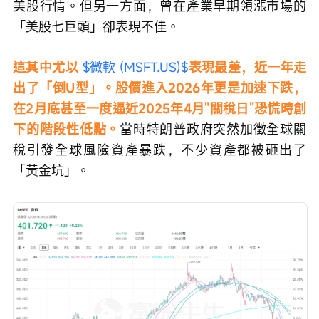
美股行情。但另一方面，曾在產業早期領漲市場的
「美股七巨頭」卻表現不佳。
這其中尤以 
$微軟 (MSFT.US)$
表現最差，近一年走
出了「倒U型」。股價進入2026年更是加速下跌，
在2月底甚至一度逼近2025年4月"關稅日"恐慌時創
下的階段性低點。
當時特朗普政府突然加徵全球關
稅引發全球風險資產暴跌，不少資產都被砸出了
「黃金坑」。