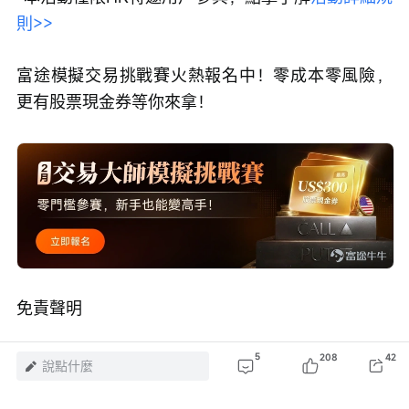
*本活動僅限HK特邀用戶參與，點擊了解
活動詳細規
則>>
富途模擬交易挑戰賽火熱報名中！零成本零風險，
更有股票現金券等你來拿！
免責聲明
5
208
42
說點什麼
本內容不構成任何證券、金融產品或工具的要約、