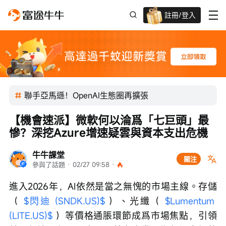
註冊/登入
新客限時
高達過千蚊獎賞
聯手亞馬遜！OpenAI生態圈再擴張
【機會速派】微軟何以淪爲「七巨頭」最
慘？深挖Azure增速疑雲與資本支出危機
牛牛課堂
關注
參與了話題
 · 
02/27 09:58
 · 
進入2026年，AI依然是當之無愧的市場主線。存儲
（ 
$閃迪 (SNDK.US)$
 ）、光纖（ 
$Lumentum 
(LITE.US)$
 ）等價格通脹環節成爲市場焦點，引領