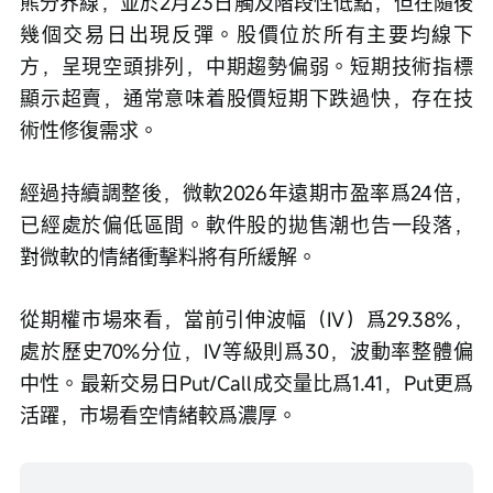
熊分界線，並於2月23日觸及階段性低點，但在隨後
幾個交易日出現反彈。股價位於所有主要均線下
方，呈現空頭排列，中期趨勢偏弱。短期技術指標
顯示超賣，通常意味着股價短期下跌過快，存在技
術性修復需求。
經過持續調整後，微軟2026年遠期市盈率爲24倍，
已經處於偏低區間。軟件股的拋售潮也告一段落，
對微軟的情緒衝擊料將有所緩解。
從期權市場來看，當前引伸波幅（IV）爲29.38%，
處於歷史70%分位，IV等級則爲30，波動率整體偏
中性。最新交易日Put/Call成交量比爲1.41，Put更爲
活躍，市場看空情緒較爲濃厚。