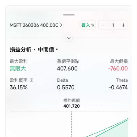
滯而衰減歸零。