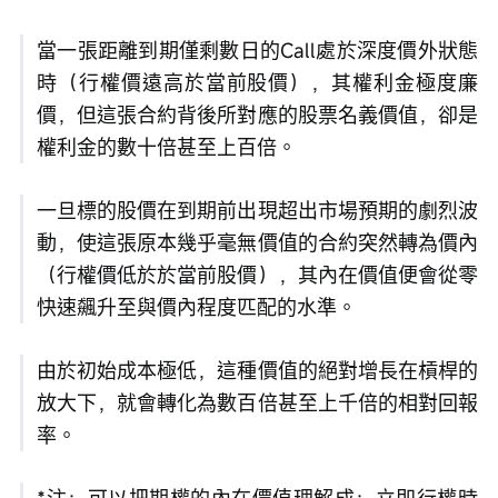
當一張距離到期僅剩數日的Call處於深度價外狀態
時（行權價遠高於當前股價），其權利金極度廉
價，但這張合約背後所對應的股票名義價值，卻是
權利金的數十倍甚至上百倍。
一旦標的股價在到期前出現超出市場預期的劇烈波
動，使這張原本幾乎毫無價值的合約突然轉為價內
（行權價低於於當前股價），其內在價值便會從零
快速飆升至與價內程度匹配的水準。
由於初始成本極低，這種價值的絕對增長在槓桿的
放大下，就會轉化為數百倍甚至上千倍的相對回報
率。
*注：可以把期權的內在價值理解成：立即行權時