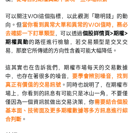
可以關注V/OI這個指標，以此觀測「聰明錢」的動
向。但
當你看到異常大單和異常的V/OI值時，務必
去確認一下訂單類型
，可以透過
個股詳情頁>期權>
期權異動
的路徑進行檢驗，若交易類型是交叉交
易，那麼它所傳遞的方向性含義可能大幅降低。
這其實也在告訴我們，期權市場每天的交易數據
中，也存在著很多的噪音，
要學會辨別噪音，找到
真正有價值的交易訊號
。同時也說明了，在期權市
場上，你看到的訊息有可能只是冰山一角，不要僅
僅因為一個資訊就做出交易決策，你
需要結合個股
基本面、技術面及更多期權數據等多方訊息進行綜
合判斷
。