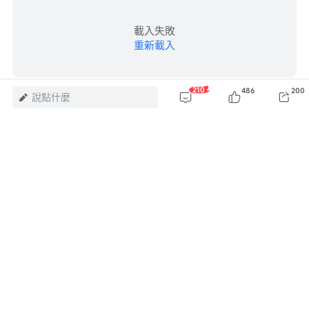
載入失敗
重新載入
210
486
200
說點什麼
投票：了解Bull Call Spread；了解末日期權Long 
Call；了解Short Put；都不了解
風險及免責聲明：以上內容僅代表作者個人觀點，不代表富途任何立場，亦不
構成任何投資建議，富途對此不作任何保證與承諾。
更多信息
431
9
25
7
8
4
2
瀏覽 211萬
舉報
評論（210）
登錄
發表評論