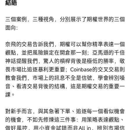
結語
三個案例，三種視角，分別展示了期權世界的三個
面向：
奈飛的交易告訴我們，期權可以幫你精準表達一個
觀點，並把風險鎖定在開倉那一刻；亞馬遜的千倍
神話提醒我們，驚人的槓桿背後是極低的勝率，敬
畏市場比追逐暴利更重要；Coinbase的交叉交易則
教會我們，市場上的訊息不全是信號，學會辨別噪
音、看清交易背後的結構，這是期權交易的重要一
課。
對新手而言，與其急著下單、追逐每一個看似機會
的機會，不如先修煉這三件事：用策略表達觀點、
做好風控，用小資金試錯而非All in，辨別市場信