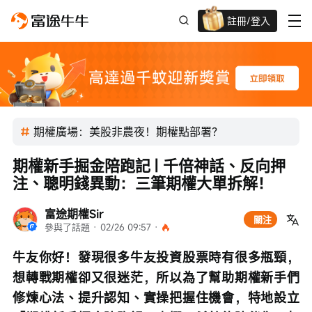
註冊/登入
迎新驚喜賞 股票/BTC等任你揀!
期權廣場：美股非農夜！期權點部署？
期權新手掘金陪跑記 | 千倍神話、反向押
注、聰明錢異動：三筆期權大單拆解！
富途期權Sir
關注
參與了話題
 · 
02/26 09:57
 · 
牛友你好！發現很多牛友投資股票時有很多瓶頸，
想轉戰期權卻又很迷茫，所以為了幫助期權新手們
修煉心法、提升認知、實操把握住機會，特地設立