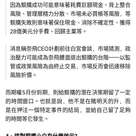
因為競購成功可能意味著耗費巨額現金、背上整合
風險、管理層精力分散、市場未必買帳等風險，等
競購失敗則意味著保住現金、消除不確定性、獲得
28億美元分手費、回歸主業等。
消息稱奈飛CEO計劃前往白宮會談，市場猜測，政
治壓力可能成為奈飛體面退出競購的台階——以監
管或政策風險為由終止交易，市場反而會迅速移除
風險折價。
而期權5月份到期，則給競購的潛在決策期留了一定
的時間窗口。也就是說，他不是在賭明天的升，而
是在押注一個特定事件的結局，並給自己留了足夠
的時間等它發生。
4、這對期權小白有什麼啟示？