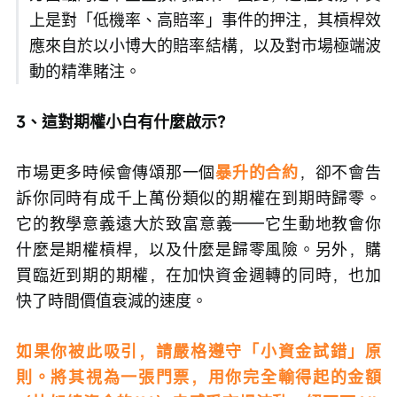
上是對「低機率、高賠率」事件的押注，其槓桿效
應來自於以小博大的賠率結構，以及對市場極端波
動的精準賭注。
3、這對期權小白有什麼啟示？
市場更多時候會傳頌那一個
暴升的合約
，卻不會告
訴你同時有成千上萬份類似的期權在到期時歸零。
它的教學意義遠大於致富意義——它生動地教會你
什麼是期權槓桿，以及什麼是歸零風險。另外，購
買臨近到期的期權，在加快資金週轉的同時，也加
快了時間價值衰減的速度。
如果你被此吸引，請嚴格遵守「小資金試錯」原
則。將其視為一張門票，用你完全輸得起的金額