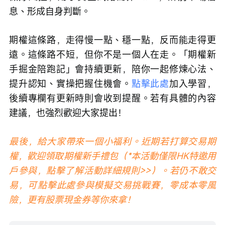
息、形成自身判斷。
期權這條路，走得慢一點、穩一點，反而能走得更
遠。這條路不短，但你不是一個人在走。「期權新
手掘金陪跑記」會持續更新，陪你一起修煉心法、
提升認知、實操把握住機會。
點擊此處
加入學習，
後續專欄有更新時則會收到提醒。若有具體的內容
建議，也強烈歡迎大家提出！
最後，給大家帶來一個小福利。近期若打算交易期
權，歡迎領取
期權新手禮包
（*本活動僅限HK特邀用
戶參與，點擊了解
活動詳細規則>>
）。若仍不敢交
易，可
點擊此處
參與模擬交易挑戰賽，零成本零風
險，更有股票現金券等你來拿！