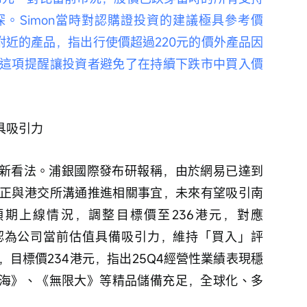
。Simon當時對認購證投資的建議極具參考價
附近的產品，指出行使價超過220元的價外產品因
這項提醒讓投資者避免了在持續下跌市中買入價
具吸引力
正與港交所溝通推進相關事宜，未來有望吸引南
期上線情況，調整目標價至236港元，對應
.2x P/E，認為公司當前估值具備吸引力，維持「買入」評
目標價234港元，指出25Q4經營性業績表現穩
之海》、《無限大》等精品儲備充足，全球化、多