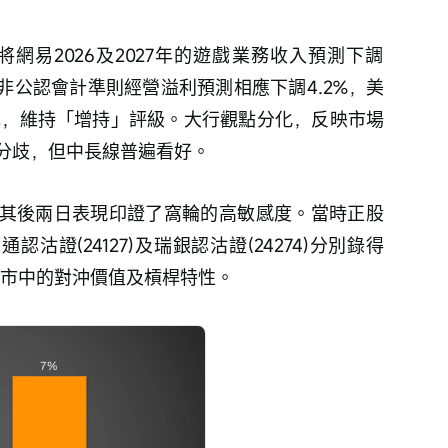
，非公認會計準則經營溢利預測相應下調4.2%，美
美元，維持「增持」評級。大行觀點分化，反映市場
分歧，但中長線普遍看好。
認沽證(24127)及瑞銀認沽證(24274)分別錄得
跌市中的對沖價值及槓桿特性。