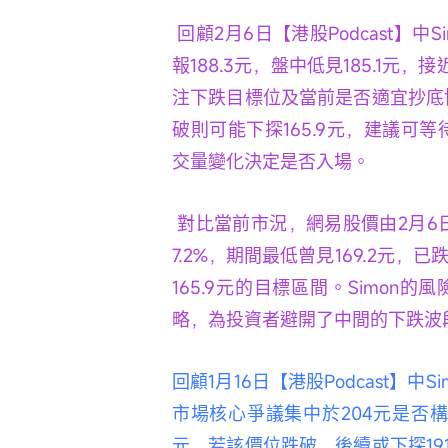
 回顧2月6日【港股Podcast】中Simon的觀點，當時他指出網易近期走勢偏弱，收
報188.3元，盤中低見185.1元
注下跌目標位及當前是否適宜抄底博
破則可能下探165.9元，建議可等
交量變化決定是否入場。
 對比當前市況，網易股價由2月6日的188.3元水平跌至2月26日的174.8元，跌幅約
7.2%，期間最低曾見169.2元，已
165.9元的目標區間。Simo
略，為投資者避開了中間的下跌波
回顧1月16日【港股Podcast】中
市場核心爭議集中於204元是否構
元，若該價位跌破，後續或下探1