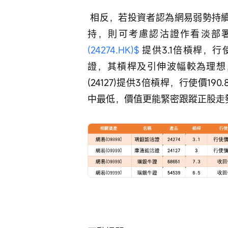
 相反，若投資者認為網易弱勢持續，將繼續受制於186.4元阻力，並下試159.9元支
持，則可考慮認沽證作看淡部署。瑞
(24274.HK)$
 提供3.1倍槓桿，行
證，其槓桿及引伸波幅較為理想
(24127)提供3倍槓桿，行使價
中最低，價值更能緊密跟蹤正股走