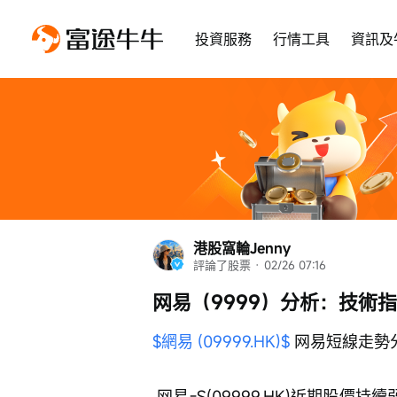
投資服務
行情工具
資訊及
港股窩輪Jenny
評論了股票
 · 
02/26 07:16
网易（9999）分析：技術
$網易 (09999.HK)$
 网易短線走勢
 网易-S(09999.HK)近期股價持續弱勢，截至2月26日報175.4元，跌幅1.63%，10日