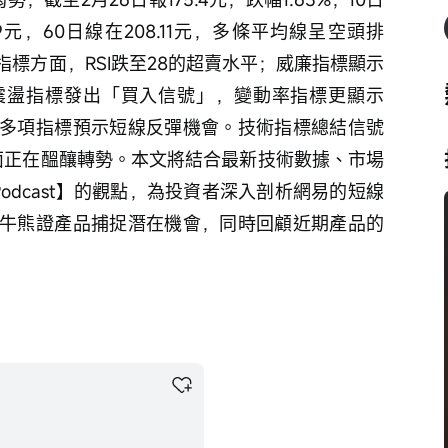
99元，60日線在208.11元，多條平均線呈空頭排
標方面，RSI跌至28的超賣水平；威廉指標顯示
震盪指標發出「買入信號」，變動率指標更顯示
多項指標預示短線反彈機會。技術指標總結信號
面正在醞釀轉勢。本文將結合最新技術數據、市場
Podcast】的觀點，為投資者深入剖析網易的短線
牛熊證產品捕捉潛在機會，同時回顧近期產品的