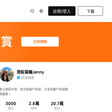
註冊/登入
下載
港股窩輪Jenny
認證媒體
專注港股市場，研究窩輪牛熊證，分享窩輪牛熊證選
擇邏輯。
3000
2.8萬
20.7萬
關注
粉絲
來訪