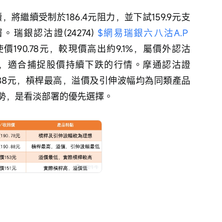
銀認沽證(24274) 
$網易瑞銀六八沽A.P 
使價190.78元，較現價高出約9.1%，屬價外認沽
，適合捕捉股價持續下跌的行情。摩通認沽證
190.88元，槓桿最高，溢價及引伸波幅均為同類產品
勢，是看淡部署的優先選擇。