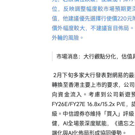
位，反映調整幅度較市場預期更深
值，他建議優先選擇行使價220元
價外幅度較大，不建議盲目佈局。
外輪的風險。 
市場消息：大行觀點分化，估值
 2月下旬多家大行發表對網易的最新看法。浦銀國際發布研報稱，由於網易已達到
轉換至香港主要上市的要求，公司
向資金流入。考慮到公司新遊預
FY26E/FY27E 16.8x/15
級。中信證券亦維持「買入」評級，
健，AI全場景深度賦能，《遺忘
端化與AI化佈局形成協同優勢。