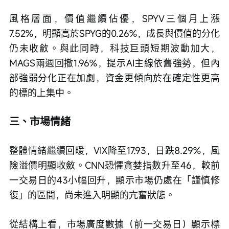
風格層面，價值繼續佔優，SPYV三個月上漲
7.52%，明顯高於SPYG的0.26%，成長與價值的分化
仍未收斂。與此同時，科技巨頭短期波動加大，
MAGS兩週回撤1.96%，提示AI主線依舊強勢，但內
部強弱分化正在加劇，資金更傾向於在確定性更高
的標的上集中。
三、市場情緒
整體情緒繼續回暖，VIX降至17.93，日跌8.29%，風
險溢價明顯收斂。CNN恐懼貪婪指數升至46，較前
一交易日的43小幅回升，顯示市場仍處在「謹慎修
復」的區間，尚未進入明顯的亢奮狀態。
從結構上看，市場廣度數據（前一交易日）顯示標