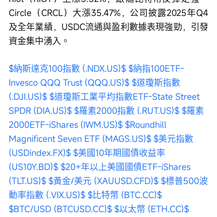
Circle（CRCL）大漲35.47%，公司披露2025年Q4
及全年業績，USDC流通與盈利數據表現強勁，引發
資金集中湧入。
$納斯達克100指數 (.NDX.US)$
$納指100ETF-
Invesco QQQ Trust (QQQ.US)$
$道瓊斯指數 
(.DJI.US)$
$道瓊斯工業平均指數ETF-State Street 
SPDR (DIA.US)$
$羅素2000指數 (.RUT.US)$
$羅素
2000ETF-iShares (IWM.US)$
$Roundhill 
Magnificent Seven ETF (MAGS.US)$
$美元指數 
(USDindex.FX)$
$美國10年期國債收益率 
(US10Y.BD)$
$20+年以上美國國債ETF-iShares 
(TLT.US)$
$黃金/美元 (XAUUSD.CFD)$
$標普500波
動率指數 (.VIX.US)$
$比特幣 (BTC.CC)$
$BTC/USD (BTCUSD.CC)$
$以太幣 (ETH.CC)$