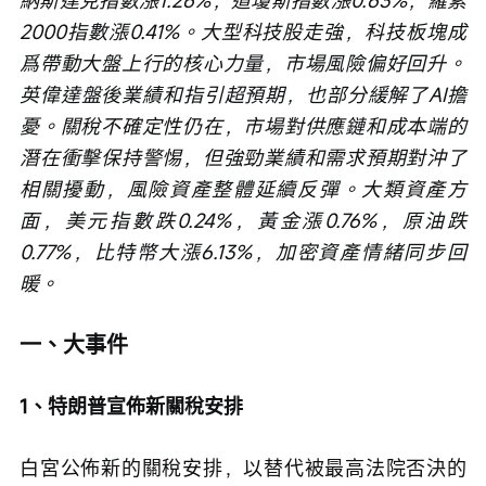
納斯達克指數漲1.26%，道瓊斯指數漲0.63%，羅素
2000指數漲0.41%。大型科技股走強，科技板塊成
爲帶動大盤上行的核心力量，市場風險偏好回升。
英偉達盤後業績和指引超預期，也部分緩解了AI擔
憂。關稅不確定性仍在，市場對供應鏈和成本端的
潛在衝擊保持警惕，但強勁業績和需求預期對沖了
相關擾動，風險資產整體延續反彈。大類資產方
面，美元指數跌0.24%，黃金漲0.76%，原油跌
0.77%，比特幣大漲6.13%，加密資產情緒同步回
暖。
一、大事件
1、特朗普宣佈新關稅安排
白宮公佈新的關稅安排，以替代被最高法院否決的