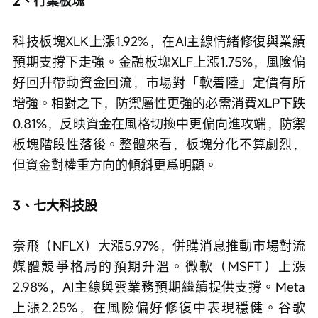
2、行業板塊
科技板塊XLK上漲1.92%，在AI主線情緒修復與業績
預期支撐下走強。金融板塊XLF上漲1.75%，風險偏
好回升帶動資金回流，市場對「軟着陸」定價有所
增強。相對之下，防禦屬性更強的必需消費XLP下跌
0.81%，反映資金在風格切換中更偏向進攻端，防禦
板塊階段性落後。整體來看，板塊分化不算劇烈，
但資金對權重方向的傾斜更爲明顯。
3、七大科技股
奈飛（NFLX）大漲5.97%，併購消息推動市場對流
媒體競爭格局的預期升溫。微軟（MSFT）上漲
2.98%，AI主線與雲業務預期繼續提供支撐。Meta
上漲2.25%，在風險偏好修復中表現穩健。谷歌