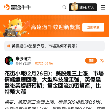
註冊/登入
迎新驚喜賞 股票/BTC等任你揀!
英偉達Q4業績亮眼，市場爲何不買賬？
米股研究
關注
參與了話題
 · 
02/26 03:56
花街小報(2月26日)：美股週三上漲，市場
情緒繼續回暖，大型科技股走強，英偉達
盤後業績超預期；資金回流加密資產，比
特幣大漲
摘要：美股週三全面上漲，標普500指數漲0.81%，