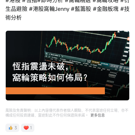
#港股 #恆指#即時分析 #窩輪精選 #窩輪攻略 #衍
生品避險 #港股窩輪Jenny #藍籌股 #金融板塊 #技
術分析
Loaded
:
Progress
:
取
0%
0%
消
/
播
靜
放
音
速
度
風險及免責聲明：以上內容僅代表作者個人觀點，不代表富途任何立場，亦不
構成任何投資建議，富途對此不作任何保證與承諾。
更多信息
3
1