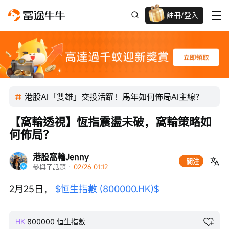
註冊/登入
迎新驚喜賞 股票/BTC等任你揀!
港股AI「雙雄」交投活躍！馬年如何佈局AI主線？
【窩輪透視】恆指震盪未破，窩輪策略如
何佈局？
港股窩輪Jenny
關注
參與了話題
 · 
02/26 01:12
2月25日， 
$恒生指數 (800000.HK)$
HK
800000
恒生指數