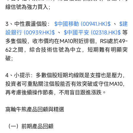
線信號為強力買入；
3、中性震盪個股： 
$中國移動 (00941.HK)$
 、 
$建
設銀行 (00939.HK)$
 、 
$中國平安 (02318.HK)$
 等
多隻個股，收市價均在MA10附近徘徊，RSI處於49-
62之間，綜合技術信號為中立，短期難有明顯突
破；
4、小提示：多數個股短期均線既是支撐也是壓力，
投資者可重點關注個股能否有效突破或守住MA10，
再考慮後續操作節奏，不用盲目跟進漲跌。
窩輪牛熊產品回顧與精選
（一）前期產品回顧