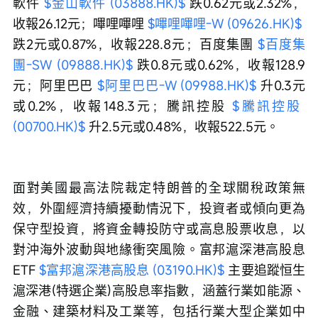
軟件 
$金山軟件 (03888.HK)$
 跌0.62元或2.32%，
收報26.12元；嗶哩嗶哩 
$嗶哩嗶哩-W (09626.HK)$
跌2元或0.87%，收報228.8元；百度集團 
$百度集
團-SW (09888.HK)$
 跌0.8元或0.62%，收報128.9
元；阿里巴巴 
$阿里巴巴-W (09988.HK)$
 升0.3元
或0.2%，收報148.3元；騰訊控股 
$騰訊控股 
(00700.HK)$
 升2.5元或0.48%，收報522.5元。
面對美國最高法院裁定特朗普的全球關稅政策無
效，外圍經濟持續擾動情況下，投資者或傾向更為
保守型投資，將資金轉投防守或高息股票收息，以
對沖海外波動與地緣衝突風險。富邦滬深港高股息
ETF 
$富邦滬深港高股息 (03190.HK)$
 主要追蹤恒生
滬深港(特選企業)高股息率指數，涵蓋行業如能源、
金融、建築材料及工業等，包括行業大型企業如中