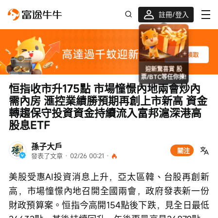
註冊/登入
迎新驚喜賞 股票/BTC等任你揀!
恒指收市升175點 市場憧憬內地兩會炒內
需內房 滙控業績勝預期再創上市新高 資金
轉趨保守投資資金持續流入富邦滬深港高
股息ETF
孫子大戶
關注
發表了文章
 · 
02/26 00:21
 · 
美股受惠AI投資消息上升，亞太區韓、台股再創新
高，市場憧憬內地召開全國兩會，政府發表新一份
財政預算案。恒指今高開154點後下跌，見全日最低