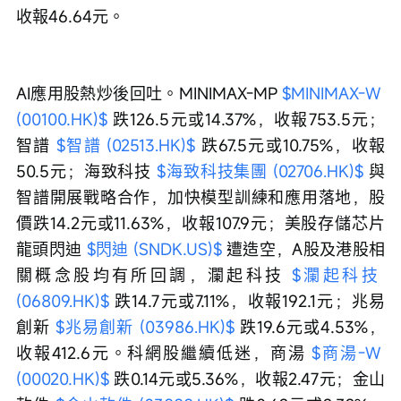
收報46.64元。
AI應用股熱炒後回吐。MINIMAX-MP 
$MINIMAX-W 
(00100.HK)$
 跌126.5元或14.37%，收報753.5元；
智譜 
$智譜 (02513.HK)$
 跌67.5元或10.75%，收報
50.5元；海致科技 
$海致科技集團 (02706.HK)$
 與
智譜開展戰略合作，加快模型訓練和應用落地，股
價跌14.2元或11.63%，收報107.9元；美股存儲芯片
龍頭閃迪 
$閃迪 (SNDK.US)$
 遭造空，A股及港股相
關概念股均有所回調，瀾起科技 
$瀾起科技 
(06809.HK)$
 跌14.7元或7.11%，收報192.1元；兆易
創新 
$兆易創新 (03986.HK)$
 跌19.6元或4.53%，
收報412.6元。科網股繼續低迷，商湯 
$商湯-W 
(00020.HK)$
 跌0.14元或5.36%，收報2.47元；金山