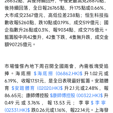
26632點，其後持續回升，午後更最高見26870點，
後持續回落，全日報26765點，升175點或0.66%，
大市成交2367億元，高低位差238點；恒生科技指
數收報5260點，跌10點或0.19%，成交519億元；國
企指數升26點或0.3%，報9034點，成交715億元。
藍籌股中共42隻升，42隻下跌，4隻無升跌，成交金
額907.25億元。
市場憧憬內地下周召開全國兩會，內需板塊受追
捧。海底撈 
$海底撈 (06862.HK)$
 升1.02元或
6.19%，收報17.51元，是全日表現最好藍籌。安踏體
育 
$安踏體育 (02020.HK)$
 升2.1元或2.48%，報
86.65元；康師傅控股 
$康師傅控股 (00322.HK)$
 升
0.49元或3.76%，報13.53元；李寧
$李寧 
(02331.HK)$
 跌0.26元或1.16%，報22.14元。上海發