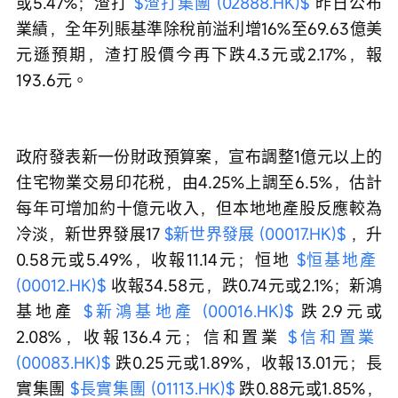
或5.47%；渣打 
$渣打集團 (02888.HK)$
 昨日公布
業績，全年列賬基準除稅前溢利增16%至69.63億美
元遜預期，渣打股價今再下跌4.3元或2.17%，報
193.6元。
政府發表新一份財政預算案，宣布調整1億元以上的
住宅物業交易印花税，由4.25%上調至6.5%，估計
每年可增加約十億元收入，但本地地產股反應較為
冷淡，新世界發展17 
$新世界發展 (00017.HK)$
 ，升
0.58元或5.49%，收報11.14元；恒地 
$恒基地產 
(00012.HK)$
 收報34.58元，跌0.74元或2.1%；新鴻
基地產 
$新鴻基地產 (00016.HK)$
 跌2.9元或
2.08%，收報136.4元；信和置業 
$信和置業 
(00083.HK)$
 跌0.25元或1.89%，收報13.01元；長
實集團 
$長實集團 (01113.HK)$
 跌0.88元或1.85%，