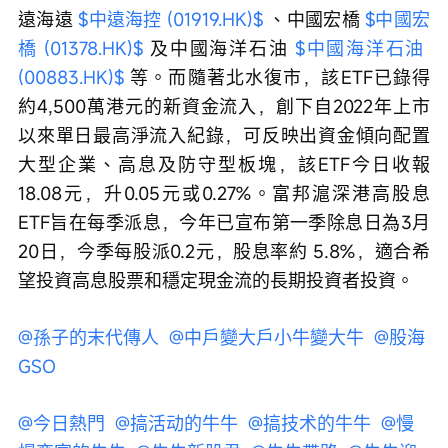
遠海遠 
$中遠海控 (01919.HK)$
 、中國宏橋 
$中國宏
橋 (01378.HK)$
 及中國海洋石油 
$中國海洋石油 
(00883.HK)$
 等。而隨著北水復市，該ETF已錄得
約4,500萬港元的新資金流入，創下自2022年上市
以來單日最高淨流入紀錄，可反映出資金傾向配置
大型企業、高息及防守型板塊，該ETF今日收報
18.08元，升0.05元或0.27%。富邦滬深港高股息
ETF旨在每季派息，今年已宣布第一季除息日為3月
20日，今季每股派0.2元，股息率約 5.8%，適合希
望投資高息股票和穩定現金流的長期投資者投資。
@孫子的末代傳人 
@中戶變大戶小牛變大牛 
@股海
GSO 
@今日熱門 
@搞活动的牛牛 
@搞技术的牛牛 
@慢