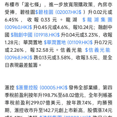
布樓市「滬七條」，進一步放寬限購政策，內房亦
受捧，碧桂園
$碧桂園 (02007.HK)$
 ）升0.02元或
6.45%，收報0.33元。龍湖 
$龍湖集團 
(00960.HK)$
 升0.45元或4.6%，報10.24元；融創中
國 
$融創中國 (01918.HK)$
 升0.04元或3.23%，收報
1.28元；華潤置地 
$華潤置地 (01109.HK)$
 升0.72元
或2.26%，報32.58元。信義光能 
$信義光能 
(00968.HK)$
 跌0.13元或3.58%，收報3.5元，是全
日表現最差藍籌。
滙控 
$滙豐控股 (00005.HK)$
 發佈全部業績，第四
季稅前盈利按年升198.7%至68.02億元，全年列帳基
準稅前盈利299.07億美元，按年跌7.4%，均勝預
期，滙控收市升至142.7元創上市新高，股價漲7.4元