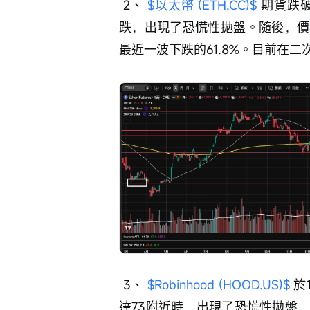
 2、 
$以太幣 (ETH.CC)$
 期貨跌
跌，出現了恐慌性拋盤。隨後，價格
最近一波下跌的61.8%。目前在
 3、 
$Robinhood (HOOD.US)$
 
達73附近時，出現了恐慌性拋盤