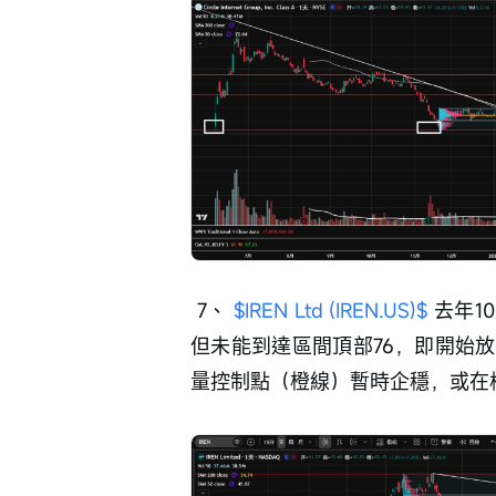
 7、 
$IREN Ltd (IREN.US)$
 去年
但未能到達區間頂部76，即開始
量控制點（橙線）暫時企穩，或在