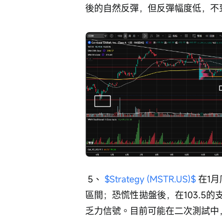
後的自然反彈，但反彈幅度低，不到
 5、 
$Strategy (MSTR.US)$
 在1
區間；恐慌性拋盤後，在103.5
乏力信號。目前可能在二次測試中