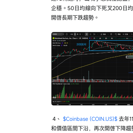
企穩。50日均線向下死叉200日
開啓長期下跌趨勢。
 4、 
$Coinbase (COIN.US)$
 去年
和價值區間下沿，再次開啓下降趨