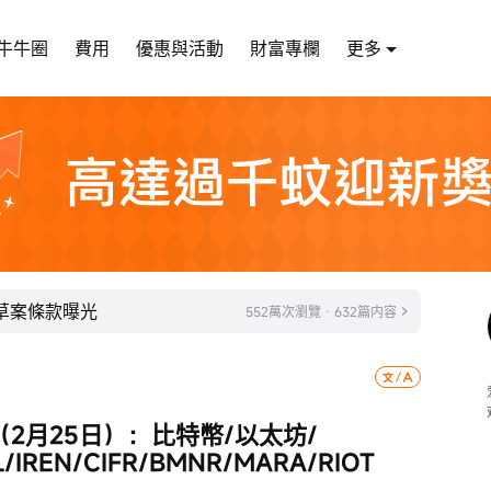
牛牛圈
費用
優惠與活動
財富專欄
更多
案》草案條款曝光
552萬次瀏覽 · 632篇内容
月25日）：比特幣/以太坊/ 
/IREN/CIFR/BMNR/MARA/RIOT