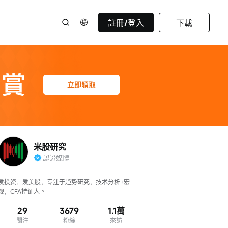
註冊/登入
下載
米股研究
認證媒體
爱投资，爱美股，专注于趋势研究，技术分析+宏
观，CFA持证人。
29
3679
1.1萬
關注
粉絲
來訪