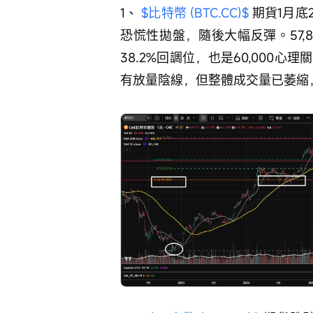
1、 
$比特幣 (BTC.CC)$
 期貨1月
恐慌性拋盤，隨後大幅反彈。57,8
38.2%回調位，也是60,000
有放量陰線，但整體成交量已萎縮