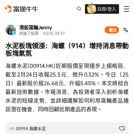
註冊/登入
迎新驚喜賞 股票/BTC等任你揀!
港股窩輪Jenny
關注
評論了股票
 · 
02/25 03:37
水泥板塊領漲：海螺（914）增持消息帶動
板塊氣氛
海螺水泥(00914.HK)近期股價呈現穩步上揚格局，
截至2月24日收報25.3元，微升0.32%。今日（25
日）最新股价报26.68元，升幅5.45%。本文將結合
最新技術數據、市場消息，為投資者深入剖析海螺
水泥的短線走勢，並詳細講解如何利用窩輪產品捕
捉潛在機會，同時回顧近期產品的表現。
HK
00914
海螺水泥