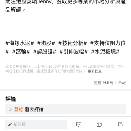
關注港股窩輪Jenny，獲取更多專業的市場分析與產
品解讀。
#海螺水泥#  #港股#  #技術分析#  #支持位阻力位
#  #窩輪#  #認股證#  #引伸波幅#  #水泥板塊#
風險及免責聲明：以上內容僅代表作者個人觀點，不代表富途任何立場，亦不
構成任何投資建議，富途對此不作任何保證與承諾。
更多信息
瀏覽 14.5萬
舉報
評論
登錄
發表評論
搶沙發