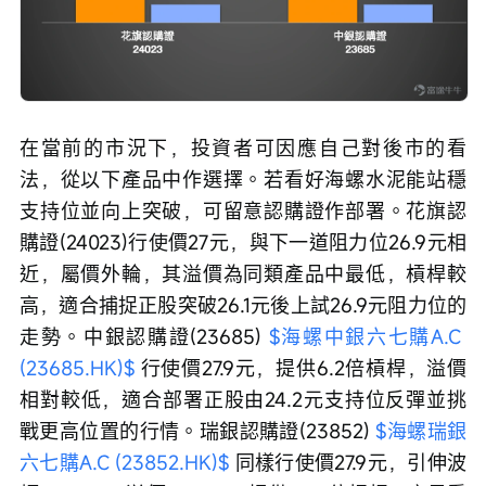
在當前的市況下，投資者可因應自己對後市的看
法，從以下產品中作選擇。若看好海螺水泥能站穩
支持位並向上突破，可留意認購證作部署。花旗認
購證(24023)行使價27元，與下一道阻力位26.9元相
近，屬價外輪，其溢價為同類產品中最低，槓桿較
高，適合捕捉正股突破26.1元後上試26.9元阻力位的
走勢。中銀認購證(23685) 
$海螺中銀六七購A.C 
(23685.HK)$
 行使價27.9元，提供6.2倍槓桿，溢價
相對較低，適合部署正股由24.2元支持位反彈並挑
戰更高位置的行情。瑞銀認購證(23852) 
$海螺瑞銀
六七購A.C (23852.HK)$
 同樣行使價27.9元，引伸波