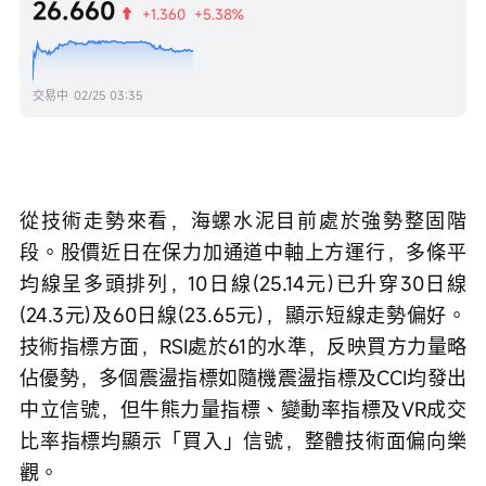
26.660
+1.360
+5.38%
交易中
02/25 03:35
從技術走勢來看，海螺水泥目前處於強勢整固階
段。股價近日在保力加通道中軸上方運行，多條平
均線呈多頭排列，10日線(25.14元)已升穿30日線
(24.3元)及60日線(23.65元)，顯示短線走勢偏好。
技術指標方面，RSI處於61的水準，反映買方力量略
佔優勢，多個震盪指標如隨機震盪指標及CCI均發出
中立信號，但牛熊力量指標、變動率指標及VR成交
比率指標均顯示「買入」信號，整體技術面偏向樂
觀。