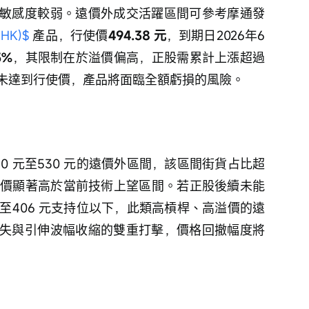
敏感度較弱。遠價外成交活躍區間可參考摩通發
HK)$
 產品，行使價
494.38 元
，到期日2026年6
5%
，其限制在於溢價偏高，正股需累計上漲超過
股未達到行使價，產品將面臨全額虧損的風險。
0 元至530 元的遠價外區間，該區間街貨占比超
價顯著高於當前技術上望區間。若正股後續未能
落至406 元支持位以下，此類高槓桿、高溢價的遠
失與引伸波幅收縮的雙重打擊，價格回撤幅度將