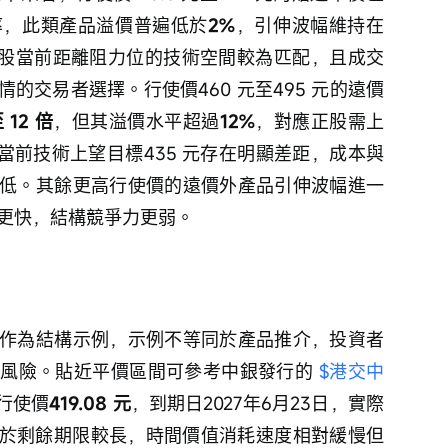
率，此類產品溢價普遍低於
2%
，引伸波幅維持在
股當前距離阻力位的技術空間較為匹配，且成交
的交易者選擇。行使價460 元至495 元的遠價
至 12 倍
，但其溢價水平超過
12%
，對應正股需上
當前技術上望目標435 元存在明顯差距，成本與
低。其餘更高行使價的遠價外產品引伸波幅進一
更快，結構競爭力更弱。
作為結構示例，示例不等同於產品推介，投資者
風險。貼近平價區間可參考中銀發行的 
$港交中
，行使價
419.08 元
，到期日2027年6月23日，實際
於剩餘期限較長，時間價值消耗速度相對緩慢但