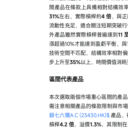
間產品在條款上具備相對結構效
31%
左右，實際槓桿約
4 倍
，與正
流動性充足，適合關注短期突破行情
外產品雖然實際槓桿普遍達到
11 
漲超過10%才能達到盈虧平衡，與
技術空間不匹配，結構效率相對偏
步上升至
35%
以上，時間價值消耗
區間代表產品
本次選取兩個市場重心區間的產品
需注意相關產品的條款限制與市場
銀七六購A.C (23430.HK)$
 產品
槓桿
4.2 倍
，溢價
1.3%
，其限制在