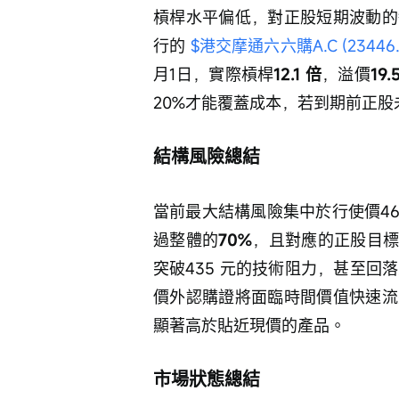
槓桿水平偏低，對正股短期波動的
行的 
$港交摩通六六購A.C (23446.
月1日，實際槓桿
12.1 倍
，溢價
19.
20%才能覆蓋成本，若到期前正
結構風險總結
當前最大結構風險集中於行使價46
過整體的
70%
，且對應的正股目標
突破435 元的技術阻力，甚至回
價外認購證將面臨時間價值快速流
顯著高於貼近現價的產品。
市場狀態總結