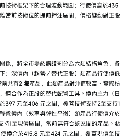
當前技術框架下的合理波動範圍；行使價高於435 
於偏離當前技術位的提前押注區間，價格變動對正股
關係，將全市場認購證劃分為六類結構角色，各
下：深價內（趨勢／替代正股）類產品行使價低
當前共有
2 隻
產品，此類產品對沖值較高、實際槓
，適合作為正股的替代配置工具。價內主力（日
97 元至406 元之間，覆蓋技術支持2至支持1
輕微價內（效率與彈性平衡）類產品行使價介於
蓋技術支持1至現價區間，當前無符合該區間的產品。貼
介於415.8 元至424 元之間，覆蓋現價至技