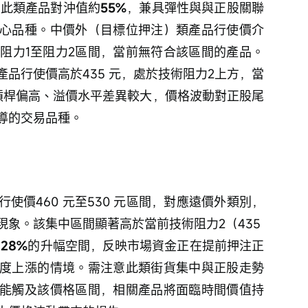
，此類產品對沖值約
55%
，兼具彈性與與正股關聯
心品種。中價外（目標位押注）類產品行使價介
技術阻力1至阻力2區間，當前無符合該區間的產品。
品行使價高於435 元，處於技術阻力2上方，當
槓桿偏高、溢價水平差異較大，價格波動對正股尾
導的交易品種。
使價460 元至530 元區間，對應遠價外類別，
象。該集中區間顯著高於當前技術阻力2（435 
 28%
的升幅空間，反映市場資金正在提前押注正
度上漲的情境。需注意此類街貨集中與正股走勢
能觸及該價格區間，相關產品將面臨時間價值持