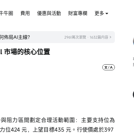
牛牛圈
費用
優惠與活動
財富專欄
更多
何佈局AI主線？
2961萬次瀏覽 · 1632篇内容
ll 市場的核心位置
術支持與阻力區間劃定合理活動範圍：主要支持位為
力位424 元，上望目標435 元。行使價處於397 