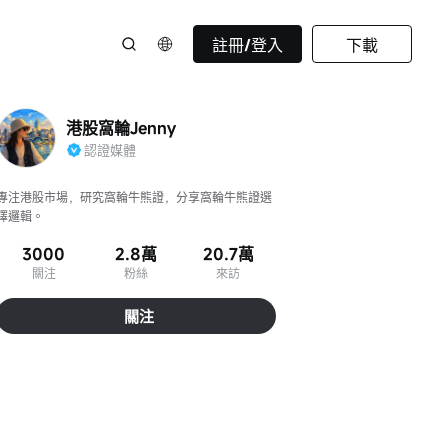
註冊/登入
下載
港股窩輪Jenny
認證媒體
專注港股市場，研究窩輪牛熊證，分享窩輪牛熊證選
擇邏輯。
3000
2.8萬
20.7萬
關注
粉絲
來訪
關注