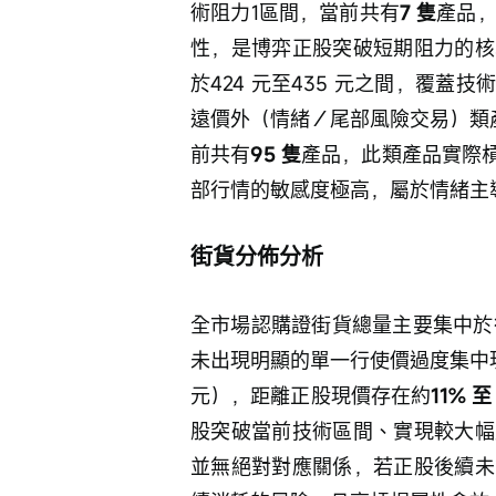
術阻力1區間，當前共有
7 隻
產品
性，是博弈正股突破短期阻力的核
於424 元至435 元之間，覆蓋
遠價外（情緒／尾部風險交易）類產
前共有
95 隻
產品，此類產品實際
部行情的敏感度極高，屬於情緒主
街貨分佈分析
全市場認購證街貨總量主要集中於行
未出現明顯的單一行使價過度集中現
元），距離正股現價存在約
11% 至
股突破當前技術區間、實現較大幅
並無絕對對應關係，若正股後續未