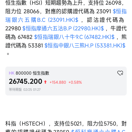
恒生指數（HSI）短期趨勢為上升，支持位 26098，
阻力位 28066，對應的認購證代碼為 23091 
$恒指
瑞銀六五購B.C (23091.HK)$
 ，認沽證代碼為 
22980 
$恒指摩通六五沽B.P (22980.HK)$
 ，牛證代
碼為 67482 
$恒指瑞銀八十牛9.C (67482.HK)$
 ，熊
證代碼為 53381 
$恒指中銀八三熊H.P (53381.HK)$
。
HK
800000
恒生指數
26745.200
+154.880
+0.58%
等待開盤
02/25 01:27
科指（HSTECH），支持位5021，阻力位5750，對