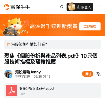
註冊/登入
新客限時
高達過千蚊獎賞
港股節後行情如何看？
聚焦《個股份析與產品列表.pdf》10只個
股技術指標及窩輪推薦
港股窩輪Jenny
關注
參與了話題
 · 
02/25 01:48
個股分析與產品列表.pdf
1.8M