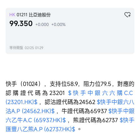
HK
01211
比亞迪股份
99.350
+0.000
+0.00%
等待開盤
02/25 01:29
快手（01024），支持位58.9，阻力位79.5，對應的
認購證代碼為23201 
$快手中銀六六購C.C 
(23201.HK)$
 ，認沽證代碼為24562 
$快手中銀六八
沽A.P (24562.HK)$
 ，牛證代碼為65937 
$快手中銀
六乙牛A.C (65937.HK)$
 ，熊證代碼為62737 
$快手
匯豐八乙熊A.P (62737.HK)$
 。