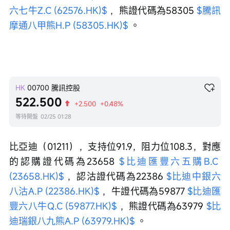
六七牛Z.C (62576.HK)$
 ，熊證代碼為58305 
$騰訊
摩通八甲熊H.P (58305.HK)$
 。
HK
00700
騰訊控股
522.500
+2.500
+0.48%
等待開盤
02/25 01:28
比亞迪（01211），支持位91.9，阻力位108.3，對應
的認購證代碼為23658 
$比迪匯豐六五購B.C 
(23658.HK)$
 ，認沽證代碼為22386 
$比迪中銀六
八沽A.P (22386.HK)$
 ，牛證代碼為59877 
$比迪匯
豐六八牛Q.C (59877.HK)$
 ，熊證代碼為63979 
$比
迪瑞銀八九熊A.P (63979.HK)$
 。