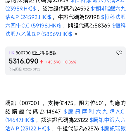
應的認購證代碼為23959 
$恒科摩通六六購A.C 
(23959.HK)$
 ，認沽證代碼為24592 
$恒科瑞銀六九
沽A.P (24592.HK)$
 ，牛證代碼為59198 
$恒科法興
六四牛C.C (59198.HK)$
 ，熊證代碼為58369 
$恒科
法興八乙熊B.P (58369.HK)$
 。
HK
800700
恒生科技指數
5316.090
+45.390
+0.86%
等待開盤
02/25 01:28
騰訊（00700），支持位475，阻力位601，對應的
認購證代碼為14647 
$騰訊摩利六九購A.C 
(14647.HK)$
 ，認沽證代碼為23122 
$騰訊中銀六六
沽A.P (23122.HK)$
 ，牛證代碼為62576 
$騰訊瑞銀