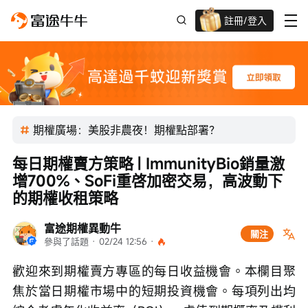
註冊/登入
迎新驚喜賞 股票/BTC等任你揀!
期權廣場：美股非農夜！期權點部署？
每日期權賣方策略 | ImmunityBio銷量激
增700%、SoFi重啓加密交易，高波動下
的期權收租策略
富途期權異動牛
關注
參與了話題
 · 
02/24 12:56
 · 
歡迎來到期權賣方專區的每日收益機會。本欄目聚
焦於當日期權市場中的短期投資機會。每項列出均