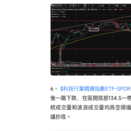
6、 
$科技行業精選指數ETF-SPDR (
後一路下跌，在區間底部134.5
統成交量和波浪成交量均爲空頭循
議抄底。