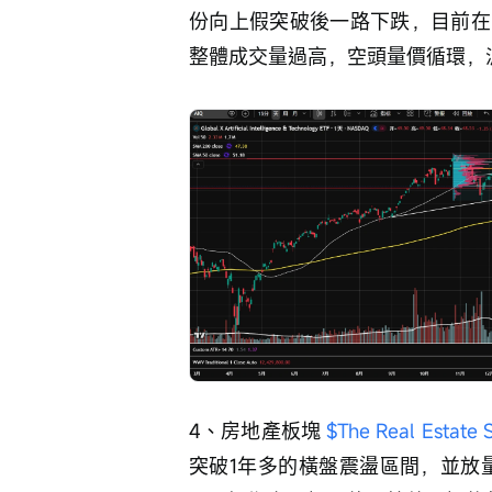
份向上假突破後一路下跌，目前在
整體成交量過高，空頭量價循環，
4、房地產板塊 
$The Real Estate 
突破1年多的橫盤震盪區間，並放