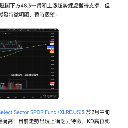
區間下方48.3一帶和上漲趨勢線處獲得支撐，但
派發特徵明顯，暫時觀望。
Select Sector SPDR Fund (XLRE.US)$
 於2月中旬
量衝高；目前走勢出現上衝乏力特徵，KD高位死