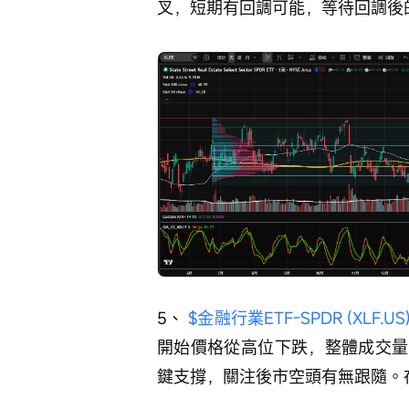
叉，短期有回調可能，等待回調後
5、 
$金融行業ETF-SPDR (XLF.US
開始價格從高位下跌，整體成交量
鍵支撐，關注後市空頭有無跟隨。