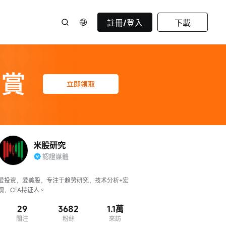
註冊/登入
下載
米股研究
認證媒體
爱投资，爱美股，专注于趋势研究，技术分析+宏
观，CFA持证人。
29
3682
1.1萬
關注
粉絲
來訪