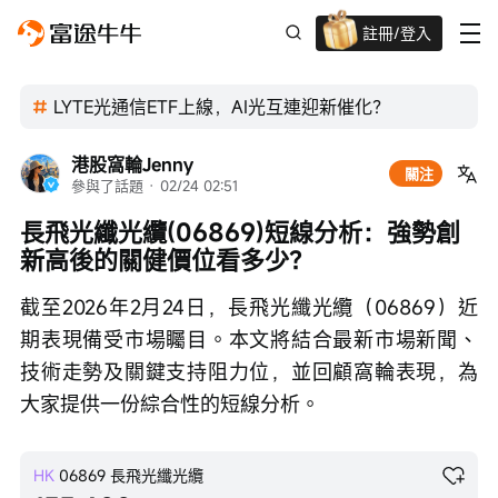
註冊/登入
迎新驚喜賞 股票/BTC等任你揀!
LYTE光通信ETF上線，AI光互連迎新催化？
港股窩輪Jenny
關注
參與了話題
 · 
02/24 02:51
長飛光纖光纜(06869)短線分析：強勢創
新高後的關健價位看多少？
截至2026年2月24日，長飛光纖光纜（06869）近
期表現備受市場矚目。本文將結合最新市場新聞、
技術走勢及關鍵支持阻力位，並回顧窩輪表現，為
大家提供一份綜合性的短線分析。
HK
06869
長飛光纖光纜