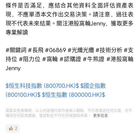
條件是否滿足，應結合其他資料全面評估資產表
現，不應單憑本文作出交易決策。請注意，過往表
現不代表未來結果。關注港股窩輪Jenny，獲取更多
專業解讀 
#關鍵詞 #長飛 #06869 #光纖光纜 #技術分析 #支
持位 #阻力位 #窩輪 #認購證 #牛熊證 #港股窩輪
Jenny
$恒生科技指數 (800700.HK)$
$國企指數 
(800100.HK)$
$恒生指數 (800000.HK)$
風險及免責聲明：以上內容僅代表作者個人觀點，不代表富途任何立場，亦不
構成任何投資建議，富途對此不作任何保證與承諾。
更多信息
2