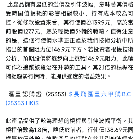
 此產品擁有最低的溢價及引伸波幅，意味著其價格
受時間值損耗的影響相對較小，持有成本較為可
控。從條款設置來看，其行使價為139.9元，高於當
前股價127.7元，屬於輕微價外輪的範疇。值得注意
的是，這個行使價水準正正處於我們技術分析中所
指出的首個阻力位146.9元下方。若投資者根據技術
分析，預期股價將逐步向上挑戰146.9元阻力，此輪
可作為追蹤該段潛在升勢的工具。其2.1倍的槓桿在
捕捉趨勢行情時，能提供適度的增益效果。
 滙豐認購證 (25353) 
$長飛匯豐六甲購B.C 
(25353.HK)$
此產品提供了較為理想的槓桿與引伸波幅平衡。其
槓桿倍數為1.8倍，略低於前者，行使價138.69元同
樣屬於價外輪。這款產品的特點在於其引伸波幅水