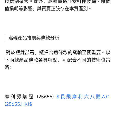
按比例擴大。此外，窩輪價格亦受引伸波幅、時間
值損耗等影響，與買賣正股存在本質區別。
窩輪產品推薦與條款分析
 對於短線部署，選擇合適條款的窩輪至關重要。以
下兩款產品條款各具特點，可配合不同的技術位策
略：
摩利認購證 (25655) 
$長飛摩利六八購A.C 
(25655.HK)$