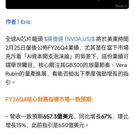
作者 | Eric
全球AI芯片龍頭 
$英偉達 (NVDA.US)$
 將於美東時間
2月25日盤後公佈FY26Q4業績，尤其是在當下市場
充斥着「AI資本開支泡沫論」的背景下，這份業績可
謂舉世矚目，核心關注其GB300的放量節奏、Vera 
Rubin的量產進展，看能否給出下季度強勁增長的指
引。
FY26Q4核心財務指標市場一致預期：
– 營收一致預期
657.3億美元
，同比增長
67%
，環比
增長15%，此前指引是650億美元。