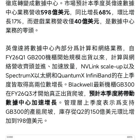
徹底轉變成數據中心。市場預計本季度英偉達數據
中心業務營收
598億美元
，同比增長
68%
，環比增
長17%，而遊戲業務營收僅
40億美元
，是數據中心
業務的零頭。
英偉達將數據中心內部分爲計算和網絡業務，自
FY26Q1 GB200機櫃開始規模出貨以來，計算與網
絡營收齊頭並進、加速放量，NVLink scale-up以及
SpectrumX以太網和QuantumX InfiniBand的在上季
度皆取得高兩位數增長。Blackwell最新機櫃GB300
在FY26Q3才開始真正出貨爬坡，
預計本季度將帶動
數據中心加速增長
。管理層上季度表示爲支持
GB300的產能爬坡，庫存從Q2的150億美元環比增
加到198億美元。