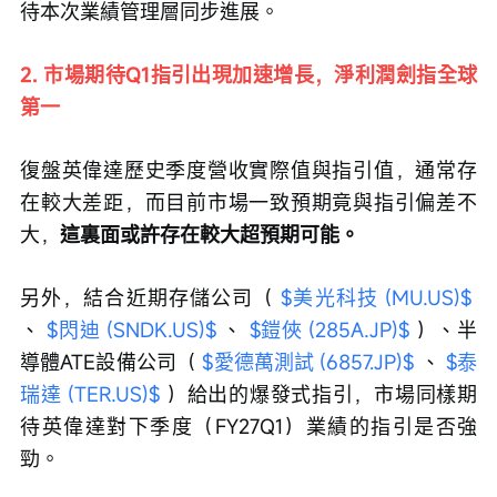
待本次業績管理層同步進展。
2. 市場期待Q1指引出現加速增長，淨利潤劍指全球
第一
復盤英偉達歷史季度營收實際值與指引值，通常存
在較大差距，而目前市場一致預期竟與指引偏差不
大，
這裏面或許存在較大超預期可能。
另外，結合近期存儲公司（ 
$美光科技 (MU.US)$
、 
$閃迪 (SNDK.US)$
 、 
$鎧俠 (285A.JP)$
 ）、半
導體ATE設備公司（ 
$愛德萬測試 (6857.JP)$
 、 
$泰
瑞達 (TER.US)$
 ）給出的爆發式指引，市場同樣期
待英偉達對下季度（FY27Q1）業績的指引是否強
勁。