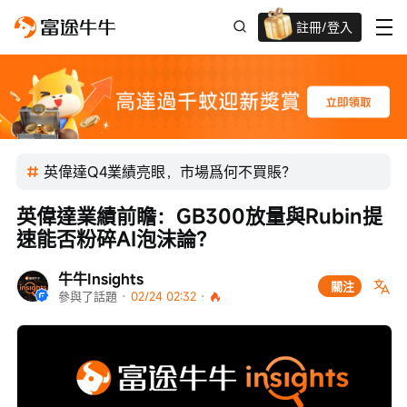
註冊/登入
迎新驚喜賞 股票/BTC等任你揀!
英偉達Q4業績亮眼，市場爲何不買賬？
英偉達業績前瞻：GB300放量與Rubin提
速能否粉碎AI泡沫論？
牛牛Insights
關注
參與了話題
 · 
02/24 02:32
 · 