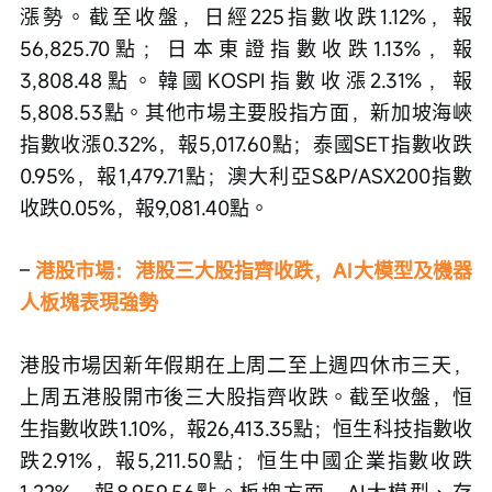
漲勢。截至收盤，日經225指數收跌1.12%，報
56,825.70點；日本東證指數收跌1.13%，報
3,808.48點。韓國KOSPI指數收漲2.31%，報
5,808.53點。其他市場主要股指方面，新加坡海峽
指數收漲0.32%，報5,017.60點；泰國SET指數收跌
0.95%，報1,479.71點；澳大利亞S&P/ASX200指數
收跌0.05%，報9,081.40點。
– 
港股市場：港股三大股指齊收跌，AI大模型及機器
人板塊表現強勢
港股市場因新年假期在上周二至上週四休市三天，
上周五港股開市後三大股指齊收跌。截至收盤，恒
生指數收跌1.10%，報26,413.35點；恒生科技指數收
跌2.91%，報5,211.50點；恒生中國企業指數收跌
1.22%，報8,959.56點。板塊方面，AI大模型、存