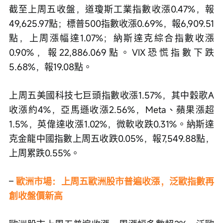
截至上周五收盤，道瓊斯工業指數收漲0.47%，報
49,625.97點；標普500指數收漲0.69%，報6,909.51
點，上周漲幅達1.07%；納斯達克綜合指數收漲
0.90%，報22,886.069點。VIX恐慌指數下跌
5.68%，報19.08點。
上周五美國科技七巨頭指數收漲1.57%，其中穀歌A
收漲約4%，亞馬遜收漲2.56%，Meta、蘋果漲超
1.5%，英偉達收漲1.02%，微軟收跌0.31%。納斯達
克金龍中國指數上周五收跌0.05%，報7,549.88點，
上周累跌0.55%。 
– 
歐洲市場：上周五歐洲股市普遍收漲，泛歐指數再
創收盤價新高