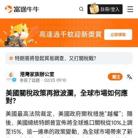
註冊/登入
迎新驚喜賞 股票/BTC等任你揀!
特朗普將發起貿易調查，又打關稅戰？
港灣家族辦公室
關注
參與了話題
 · 
02/23 09:10
美國關稅政策再掀波瀾，全球市場如何應
對？
美國最高法院裁定，美國政府關稅措施“越權”；隨
後，美國總統特朗普宣佈將全球進口關稅從10%上調
至15%，這一連串的政策變動，為全球市場帶來了新